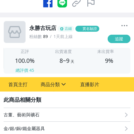
永勝古玩店
店鋪
實名驗證
粉絲數
89
1天前上線
追蹤
8
正評
出貨速度
未出貨率
100.0%
8~9
9%
天
總評價
45
首頁主打
商品分類
直播影片
sign
2
其它
古董、藝術與礦石
金/銀/銅/鐵金屬器具