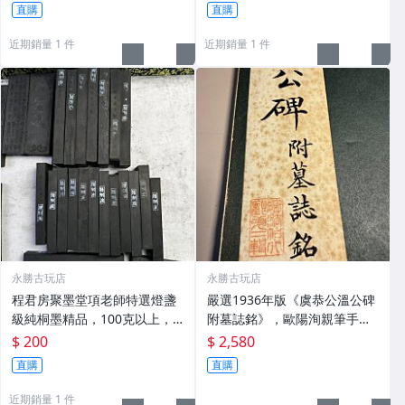
及品味民國時期古雅文化 文房
直購
直購
用具 民國古墨 收藏文玩
近期銷量 1 件
近期銷量 1 件
永勝古玩店
永勝古玩店
程君房聚墨堂項老師特選燈盞
嚴選1936年版《虞恭公溫公碑
級純桐墨精品，100克以上，
附墓誌銘》，歐陽洵親筆手
檀香墨質細膩黑亮 藍紫光放 檢
跡，典藏歷史與書法珍品 唐史
$ 200
$ 2,580
驗嚴選推薦 燈盞級墨 放藍紫光
研究 碑刻藝術 田中和市版
直購
直購
檢驗嚴選
近期銷量 1 件