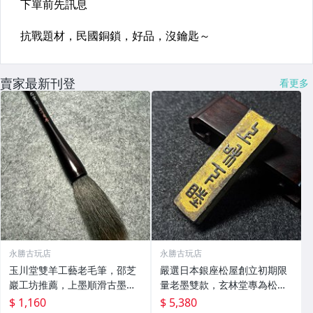
賣家最新刊登
看更多
永勝古玩店
永勝古玩店
玉川堂雙羊工藝老毛筆，邵芝
嚴選日本銀座松屋創立初期限
巖工坊推薦，上墨順滑古墨專
量老墨雙款，玄林堂專為松屋
用 老墨 冬青 老筆
打造，重量22.5g，適合收藏
$ 1,160
$ 5,380