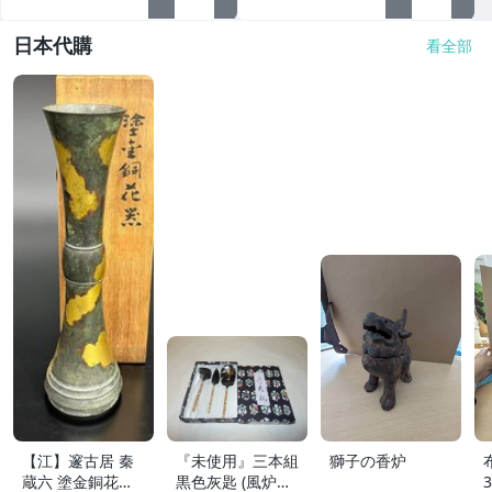
日本代購
看全部
【江】邃古居 秦
『未使用』三本組
獅子の香炉
蔵六 塗金銅花器
黒色灰匙 (風炉用)