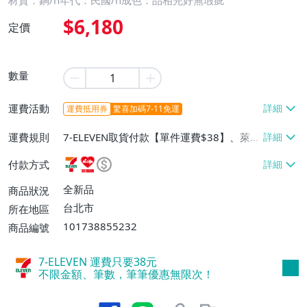
材質：銅/n年代：民國/n成色：品相完好無瑕疵
$6,180
定價
數量
運費活動
運費抵用券
驚喜加碼7-11免運
運費規則
7-ELEVEN取貨付款【單件運費$38】、萊爾
富取貨付款【單件運費$60】、宅配/貨運
付款方式
【單件運費$130】
全新品
商品狀況
台北市
所在地區
101738855232
商品編號
7-ELEVEN 運費只要
38
元
不限金額、筆數，筆筆優惠無限次！