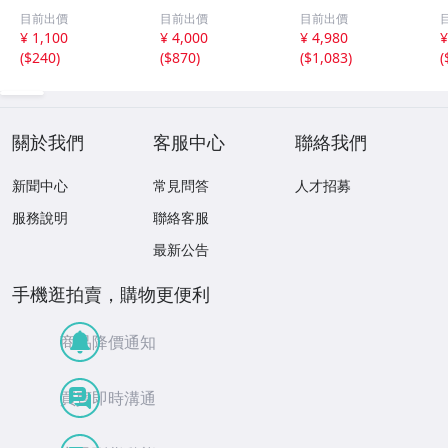
直径約9cm×高さ
化粧箱
目前出價
目前出價
目前出價
30cm 在銘 共箱
¥ 1,100
¥ 4,000
¥ 4,980
¥
古美術品(華道具
(
$240
)
(
$870
)
(
$1,083
)
(
花生花瓶花生飾
壺)BXZ2737 LTah
kp CTqxaf
關於我們
客服中心
聯絡我們
新聞中心
常見問答
人才招募
服務說明
聯絡客服
最新公告
手機逛拍賣，購物更便利
商品降價通知
買賣即時溝通