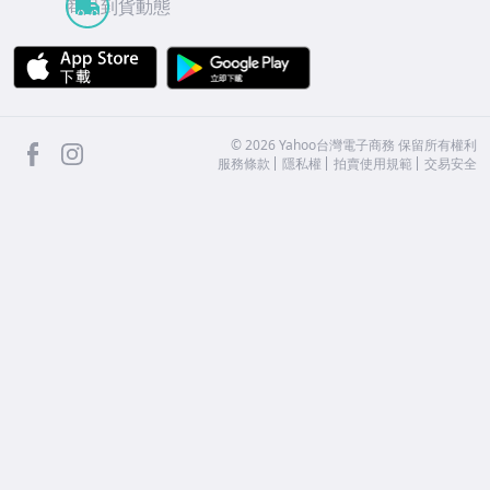
商品到貨動態
APP Store
Google Play
facebook
Instagram
©
2026
Yahoo台灣電子商務 保留所有權利
服務條款
隱私權
拍賣使用規範
交易安全