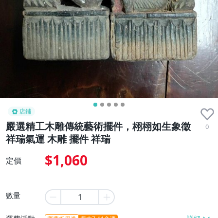
店鋪
嚴選精工木雕傳統藝術擺件，栩栩如生象徵
0
祥瑞氣運 木雕 擺件 祥瑞
$1,060
定價
數量