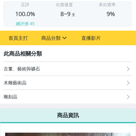
正評
出貨速度
未出貨率
100.0%
8~9
9%
天
總評價
45
首頁主打
商品分類
直播影片
sign
2
其它
古董、藝術與礦石
木雕藝術品
雕刻品
商品資訊