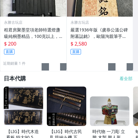
永勝古玩店
永勝古玩店
程君房聚墨堂項老師特選燈盞
嚴選1936年版《虞恭公溫公碑
級純桐墨精品，100克以上，
附墓誌銘》，歐陽洵親筆手
檀香墨質細膩黑亮 藍紫光放 檢
跡，典藏歷史與書法珍品 唐史
$ 200
$ 2,580
驗嚴選推薦 燈盞級墨 放藍紫光
研究 碑刻藝術 田中和市版
直購
直購
檢驗嚴選
近期銷量 1 件
日本代購
看全部
【LIG】時代木造
【LIG】時代古民
時代物 一刀彫 立
看板 特大90.5㎝
具 筵編み機 五点
雛 木製 雛人形 木