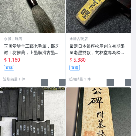
永勝古玩店
永勝古玩店
玉川堂雙羊工藝老毛筆，邵芝
嚴選日本銀座松屋創立初期限
巖工坊推薦，上墨順滑古墨專
量老墨雙款，玄林堂專為松屋
用 老墨 冬青 老筆
打造，重量22.5g，適合收藏
$ 1,160
$ 5,380
及品味民國時期古雅文化 文房
直購
直購
用具 民國古墨 收藏文玩
近期銷量 1 件
近期銷量 1 件