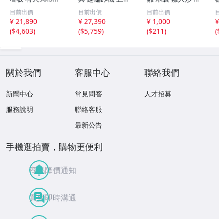
金彩 本舗 高田徳
むしろ編み 筬 お
彫彩色 小型 2.2×
目前出價
目前出價
目前出價
左衛門 古美術品
さ 農具 古道具 26
3.5×H5.7cm ひな
¥ 21,890
¥ 27,390
¥ 1,000
¥
2606.676
04.458
祭り 郷土玩具 木
(
$4,603
)
(
$5,759
)
(
$211
)
(
工芸 置物 木彫人
形(B24136)
關於我們
客服中心
聯絡我們
新聞中心
常見問答
人才招募
服務說明
聯絡客服
最新公告
手機逛拍賣，購物更便利
商品降價通知
買賣即時溝通