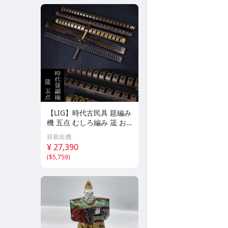
【LIG】時代古民具 筵編み
機 五点 むしろ編み 筬 お
さ 農具 古道具 2604.458
目前出價
¥ 27,390
(
$5,759
)