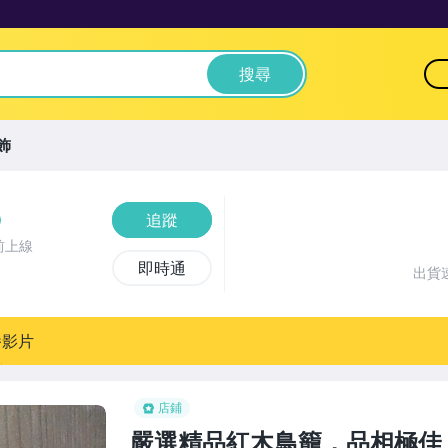
搜尋
飾
追蹤
前上線
即時通
出貨
播影片
店鋪
嚴選精品紅木鳥籠，品相極佳