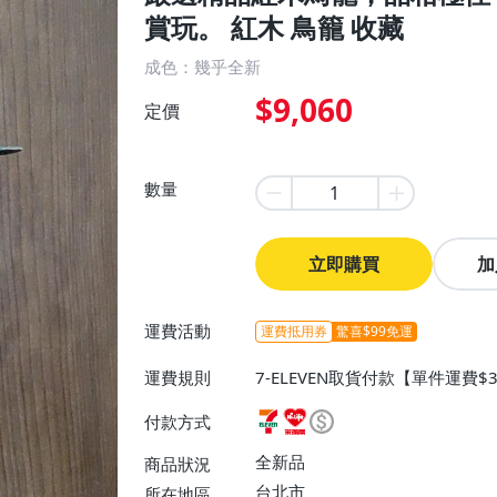
賞玩。 紅木 鳥籠 收藏
成色：幾乎全新
$9,060
定價
數量
立即購買
加
運費活動
運費抵用券
驚喜$99免運
運費規則
7-ELEVEN取貨付款【單件運費
0】、宅配/貨運【單件運費$130
付款方式
全新品
商品狀況
台北市
所在地區