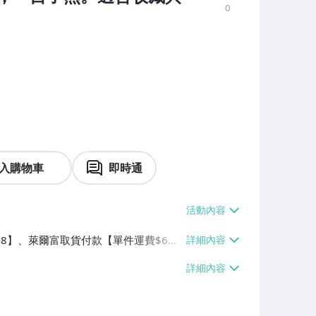
0
入購物車
即時通
$38】、萊爾富取貨付款【單件運費$6
】