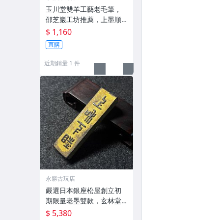
玉川堂雙羊工藝老毛筆，
邵芝巖工坊推薦，上墨順
滑古墨專用 老墨 冬青 老筆
$ 1,160
直購
近期銷量 1 件
永勝古玩店
嚴選日本銀座松屋創立初
期限量老墨雙款，玄林堂
專為松屋打造，重量22.5
$ 5,380