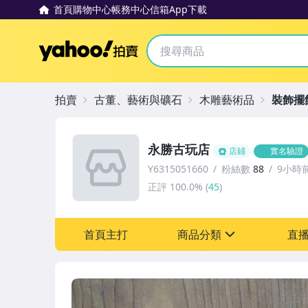
首頁
購物中心
帳務中心
信箱
App下載
Yahoo拍賣
拍賣
古董、藝術與礦石
木雕藝術品
裝飾擺
永勝古玩店
店鋪
實名驗證
Y6315051660
粉絲數
88
9小時
正評
100.0%
(
45
)
首頁主打
商品分類
直
sign
其它