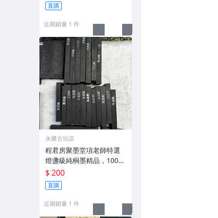
g，適合收藏及品味民國時
直購
期古雅文化 文房用具 民國
古墨 收藏文玩
近期銷量 1 件
永勝古玩店
程君房聚墨堂項老師特選
燈盞級純桐墨精品，100克
以上，檀香墨質細膩黑亮
$ 200
藍紫光放 檢驗嚴選推薦 燈
直購
盞級墨 放藍紫光 檢驗嚴選
近期銷量 1 件