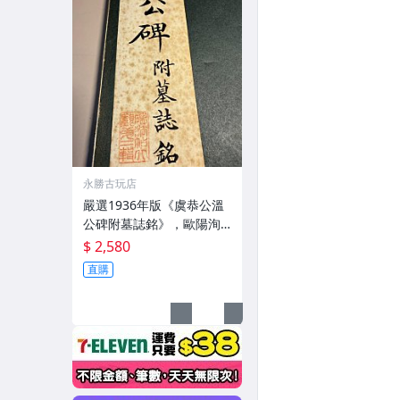
永勝古玩店
嚴選1936年版《虞恭公溫
公碑附墓誌銘》，歐陽洵
親筆手跡，典藏歷史與書
$ 2,580
法珍品 唐史研究 碑刻藝術
直購
田中和市版