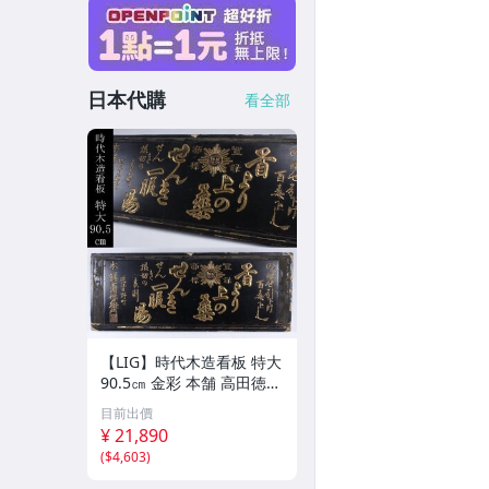
日本代購
看全部
【LIG】時代木造看板 特大
90.5㎝ 金彩 本舗 高田徳左
衛門 古美術品 2606.676
目前出價
¥ 21,890
(
$4,603
)