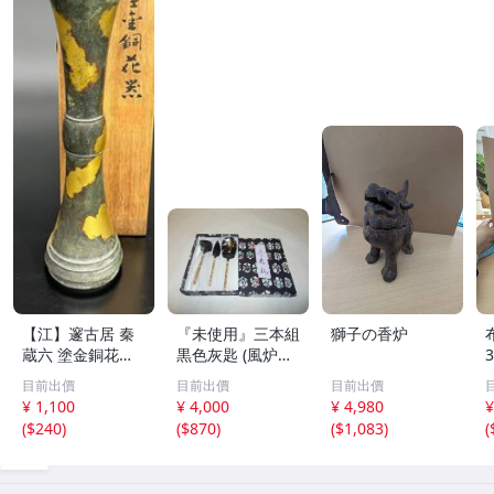
【江】邃古居 秦
『未使用』三本組
獅子の香炉
蔵六 塗金銅花器
黒色灰匙 (風炉用)
直径約9cm×高さ
化粧箱
目前出價
目前出價
目前出價
30cm 在銘 共箱
¥ 1,100
¥ 4,000
¥ 4,980
¥
古美術品(華道具
(
$240
)
(
$870
)
(
$1,083
)
(
花生花瓶花生飾
壺)BXZ2737 LTah
kp CTqxaf