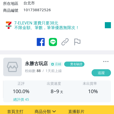
台北市
所在地區
101738872526
商品編號
7-ELEVEN 運費只要
38
元
不限金額、筆數，筆筆優惠無限次！
永勝古玩店
店鋪
實名驗證
粉絲數
88
1天前上線
追蹤
8
正評
出貨速度
未出貨率
100.0%
8~9
10%
天
總評價
45
首頁主打
商品分類
直播影片