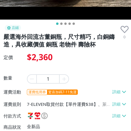
店鋪
嚴選海外回流古董銅瓶，尺寸精巧，白銅鑄
0
造，具收藏價值 銅瓶 老物件 壽險杯
$2,360
定價
數量
運費活動
運費抵用券
驚喜加碼7-11免運
運費規則
7-ELEVEN取貨付款【單件運費$38】、萊爾
富取貨付款【單件運費$60】、宅配/貨運
付款方式
【單件運費$130】
全新品
商品狀況