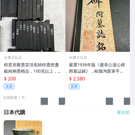
永勝古玩店
永勝古玩店
程君房聚墨堂項老師特選燈盞
嚴選1936年版《虞恭公溫公碑
級純桐墨精品，100克以上，
附墓誌銘》，歐陽洵親筆手
檀香墨質細膩黑亮 藍紫光放 檢
跡，典藏歷史與書法珍品 唐史
$ 200
$ 2,580
驗嚴選推薦 燈盞級墨 放藍紫光
研究 碑刻藝術 田中和市版
直購
直購
檢驗嚴選
近期銷量 1 件
日本代購
看全部