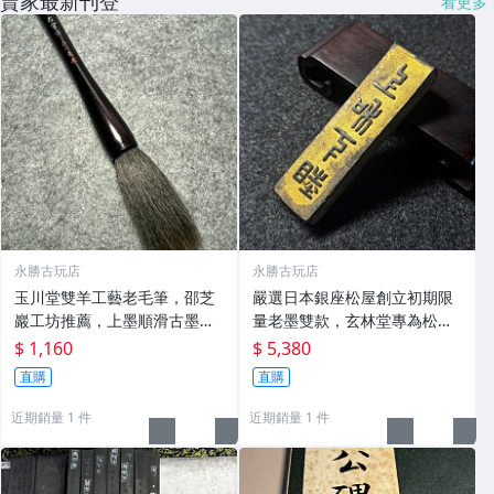
賣家最新刊登
看更多
永勝古玩店
永勝古玩店
玉川堂雙羊工藝老毛筆，邵芝
嚴選日本銀座松屋創立初期限
巖工坊推薦，上墨順滑古墨專
量老墨雙款，玄林堂專為松屋
用 老墨 冬青 老筆
打造，重量22.5g，適合收藏
$ 1,160
$ 5,380
及品味民國時期古雅文化 文房
直購
直購
用具 民國古墨 收藏文玩
近期銷量 1 件
近期銷量 1 件