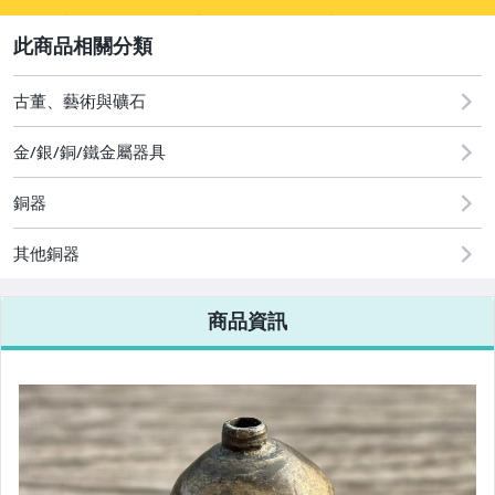
sign
2
其它
古董、藝術與礦石
金/銀/銅/鐵金屬器具
銅器
其他銅器
商品資訊