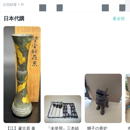
近期銷量 1 件
日本代購
看全部
【江】邃古居 秦
『未使用』三本組
獅子の香炉