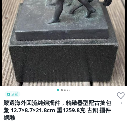
店鋪
嚴選海外回流純銅擺件，精緻器型配古拙包
0
漿 12.7×8.7×21.8cm 重1259.8克 古銅 擺件
銅雕