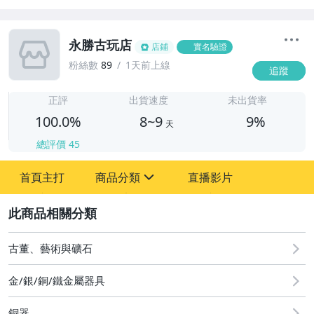
永勝古玩店
店鋪
實名驗證
粉絲數
89
1天前上線
追蹤
8
正評
出貨速度
未出貨率
100.0%
8~9
9%
天
總評價
45
首頁主打
商品分類
直播影片
sign
2
其它
古董、藝術與礦石
金/銀/銅/鐵金屬器具
銅器