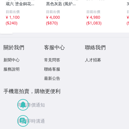
蔵六 塗金銅花器
黒色灰匙 (風炉用)
直径約9cm×高さ
化粧箱
目前出價
目前出價
目前出價
30cm 在銘 共箱
¥ 1,100
¥ 4,000
¥ 4,980
¥
古美術品(華道具
(
$240
)
(
$870
)
(
$1,083
)
(
花生花瓶花生飾
壺)BXZ2737 LTah
kp CTqxaf
關於我們
客服中心
聯絡我們
新聞中心
常見問答
人才招募
服務說明
聯絡客服
最新公告
手機逛拍賣，購物更便利
商品降價通知
買賣即時溝通