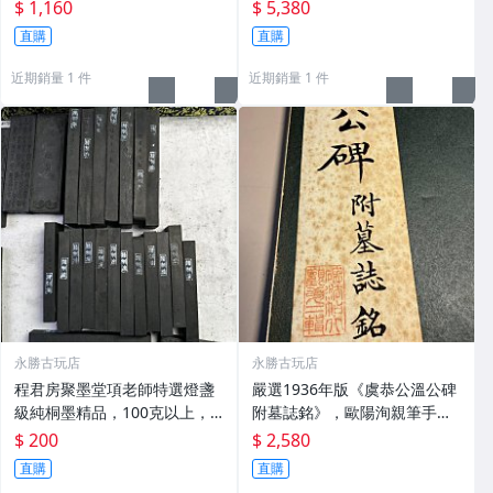
用 老墨 冬青 老筆
打造，重量22.5g，適合收藏
$ 1,160
$ 5,380
及品味民國時期古雅文化 文房
直購
直購
用具 民國古墨 收藏文玩
近期銷量 1 件
近期銷量 1 件
永勝古玩店
永勝古玩店
程君房聚墨堂項老師特選燈盞
嚴選1936年版《虞恭公溫公碑
級純桐墨精品，100克以上，
附墓誌銘》，歐陽洵親筆手
檀香墨質細膩黑亮 藍紫光放 檢
跡，典藏歷史與書法珍品 唐史
$ 200
$ 2,580
驗嚴選推薦 燈盞級墨 放藍紫光
研究 碑刻藝術 田中和市版
直購
直購
檢驗嚴選