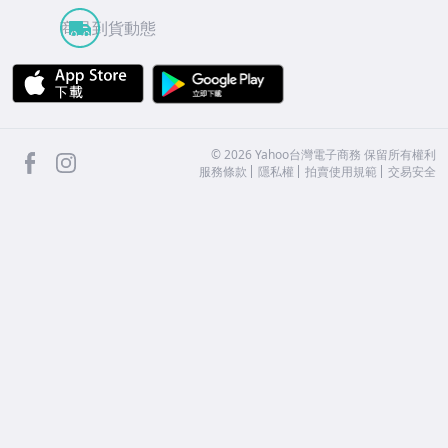
商品到貨動態
APP Store
Google Play
facebook
Instagram
©
2026
Yahoo台灣電子商務 保留所有權利
服務條款
隱私權
拍賣使用規範
交易安全