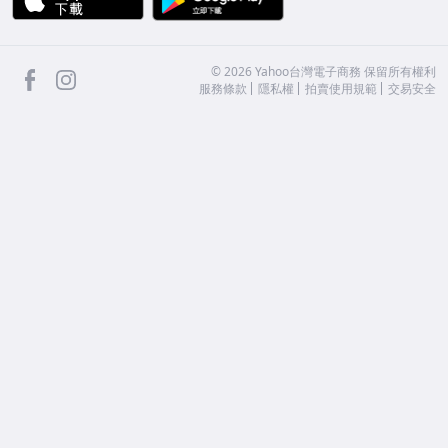
facebook
Instagram
©
2026
Yahoo台灣電子商務 保留所有權利
服務條款
隱私權
拍賣使用規範
交易安全