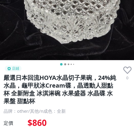
店鋪
嚴選日本回流HOYA水晶切子果碗，24%純
0
水晶，龜甲狀冰Cream碟，晶透動人甜點
杯 全新附盒 冰淇淋碗 水果盛器 水晶碟 水
果盤 甜點杯
品牌：other/其他/n成色：全新
$860
定價