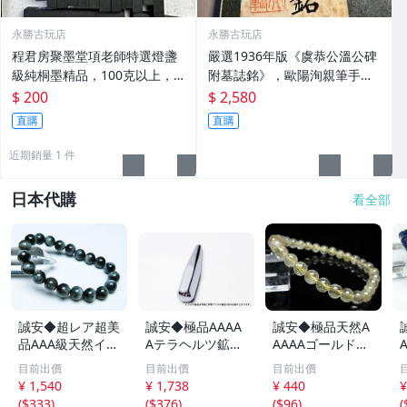
永勝古玩店
永勝古玩店
程君房聚墨堂項老師特選燈盞
嚴選1936年版《虞恭公溫公碑
級純桐墨精品，100克以上，
附墓誌銘》，歐陽洵親筆手
檀香墨質細膩黑亮 藍紫光放 檢
跡，典藏歷史與書法珍品 唐史
$ 200
$ 2,580
驗嚴選推薦 燈盞級墨 放藍紫光
研究 碑刻藝術 田中和市版
直購
直購
檢驗嚴選
近期銷量 1 件
日本代購
看全部
誠安◆超レア超美
誠安◆極品AAAA
誠安◆極品天然A
品AAA級天然イー
Aテラヘルツ鉱石
AAAAゴールドタ
グルアイブレスレ
マッサージ棒サイ
イチンルチルブレ
目前出價
目前出價
目前出價
ット 10mm [T15
ズ：小[T557-215
スレット 6mm [T
m
¥ 1,540
¥ 1,738
¥ 440
¥
6-6923]
1]
171-7937]
(
$333
)
(
$376
)
(
$96
)
(