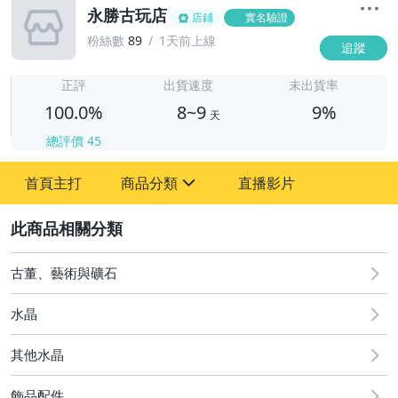
永勝古玩店
店鋪
實名驗證
粉絲數
89
1天前上線
追蹤
8
正評
出貨速度
未出貨率
100.0%
8~9
9%
天
總評價
45
首頁主打
商品分類
直播影片
sign
2
其它
古董、藝術與礦石
水晶
其他水晶
飾品配件