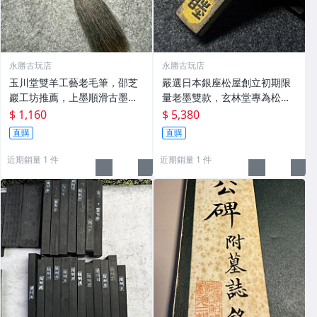
永勝古玩店
永勝古玩店
玉川堂雙羊工藝老毛筆，邵芝
嚴選日本銀座松屋創立初期限
巖工坊推薦，上墨順滑古墨專
量老墨雙款，玄林堂專為松屋
用 老墨 冬青 老筆
打造，重量22.5g，適合收藏
$ 1,160
$ 5,380
及品味民國時期古雅文化 文房
直購
直購
用具 民國古墨 收藏文玩
近期銷量 1 件
近期銷量 1 件