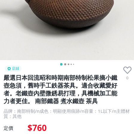
店鋪
嚴選日本回流昭和時期南部特制松果摘小鐵
0
壺急須，舊時手工鉄器茶具。適合收藏愛好
者。老鐵壺內壁微銹易打理，具機械加工能
力者更佳。 南部鐵器 煮水鐵壺 茶具
品牌：南部特制/n成色：明顯使用痕跡/n容量：1L以下/n主體材
質：其他
$760
定價