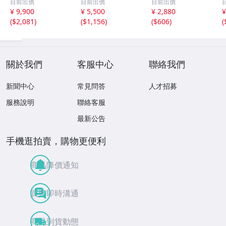
目前出價
目前出價
目前出價
み
¥ 9,900
¥ 5,500
¥ 2,880
¥
(
$2,081
)
(
$1,156
)
(
$606
)
(
關於我們
客服中心
聯絡我們
新聞中心
常見問答
人才招募
服務說明
聯絡客服
最新公告
手機逛拍賣，購物更便利
商品降價通知
買賣即時溝通
商品到貨動態