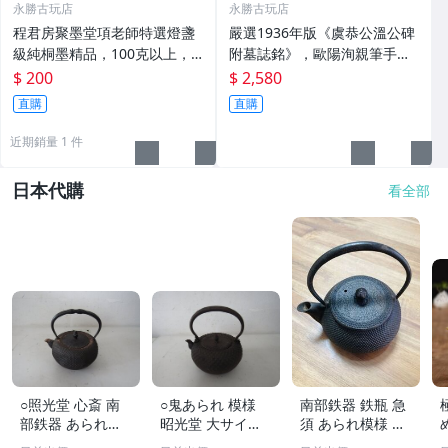
永勝古玩店
永勝古玩店
程君房聚墨堂項老師特選燈盞
嚴選1936年版《虞恭公溫公碑
級純桐墨精品，100克以上，
附墓誌銘》，歐陽洵親筆手
檀香墨質細膩黑亮 藍紫光放 檢
跡，典藏歷史與書法珍品 唐史
$ 200
$ 2,580
驗嚴選推薦 燈盞級墨 放藍紫光
研究 碑刻藝術 田中和市版
直購
直購
檢驗嚴選
近期銷量 1 件
日本代購
看全部
○照光堂 心斎 南
○鬼あられ 模様
南部鉄器 鉄瓶 急
部鉄器 あられ模
昭光堂 大サイズ
須 あられ模様 茶
様 鉄瓶 ひねり提
鉄瓶 当時物
道具 伝統工芸品