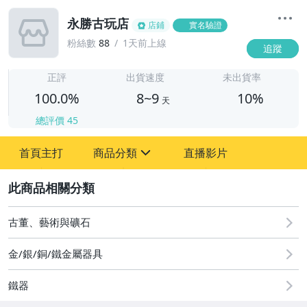
永勝古玩店
店鋪
實名驗證
粉絲數
88
1天前上線
追蹤
8
正評
出貨速度
未出貨率
100.0%
8~9
10%
天
總評價
45
首頁主打
商品分類
直播影片
sign
2
其它
古董、藝術與礦石
金/銀/銅/鐵金屬器具
鐵器