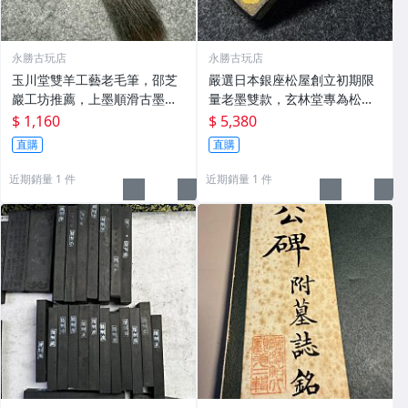
永勝古玩店
永勝古玩店
玉川堂雙羊工藝老毛筆，邵芝
嚴選日本銀座松屋創立初期限
巖工坊推薦，上墨順滑古墨專
量老墨雙款，玄林堂專為松屋
用 老墨 冬青 老筆
打造，重量22.5g，適合收藏
$ 1,160
$ 5,380
及品味民國時期古雅文化 文房
直購
直購
用具 民國古墨 收藏文玩
近期銷量 1 件
近期銷量 1 件