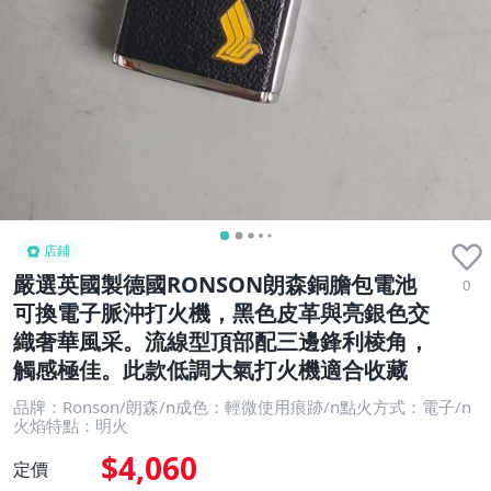
店鋪
嚴選英國製德國RONSON朗森銅膽包電池
0
可換電子脈沖打火機，黑色皮革與亮銀色交
織奢華風采。流線型頂部配三邊鋒利棱角，
觸感極佳。此款低調大氣打火機適合收藏
品牌：Ronson/朗森/n成色：輕微使用痕跡/n點火方式：電子/n
火焰特點：明火
$4,060
定價