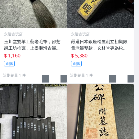
永勝古玩店
永勝古玩店
玉川堂雙羊工藝老毛筆，邵芝
嚴選日本銀座松屋創立初期限
巖工坊推薦，上墨順滑古墨專
量老墨雙款，玄林堂專為松屋
用 老墨 冬青 老筆
打造，重量22.5g，適合收藏
$ 1,160
$ 5,380
及品味民國時期古雅文化 文房
直購
直購
用具 民國古墨 收藏文玩
近期銷量 1 件
近期銷量 1 件