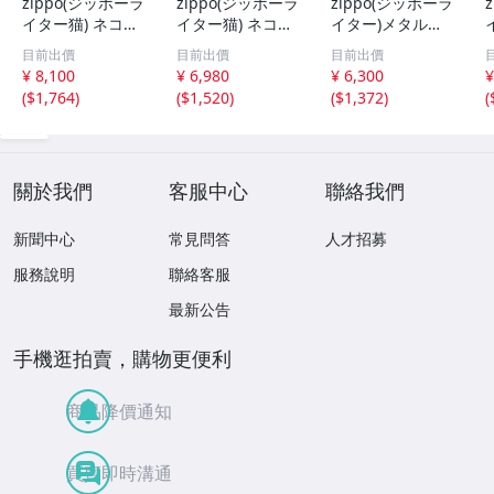
zippo(ジッポーラ
zippo(ジッポーラ
zippo(ジッポーラ
イター猫) ネコ・
イター猫) ネコと
イター)メタルプ
細密メタルプレー
雲 ブラッシュク
レート 2MP アラ
目前出價
目前出價
目前出價
ト貼り ブルーペ
ローム メタルプ
ベスク （B）【ネ
¥ 8,100
¥ 6,980
¥ 6,300
¥
イント 両面加工
レート貼り【ネコ
コポス対応】
(
$1,764
)
(
$1,520
)
(
$1,372
)
(
【ネコポス対応
ポス対応可】
可】
關於我們
客服中心
聯絡我們
新聞中心
常見問答
人才招募
服務說明
聯絡客服
最新公告
手機逛拍賣，購物更便利
商品降價通知
買賣即時溝通