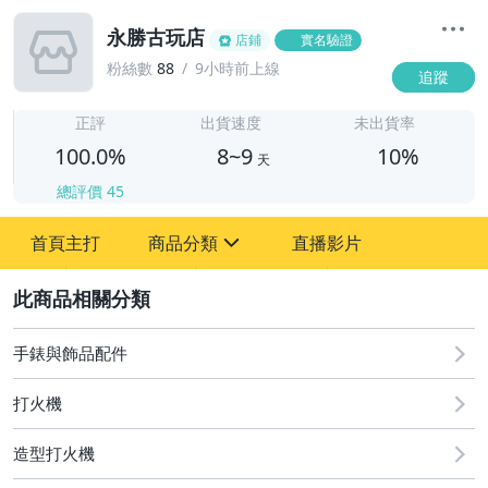
永勝古玩店
店鋪
實名驗證
粉絲數
88
9小時前上線
追蹤
8
正評
出貨速度
未出貨率
100.0%
8~9
10%
天
總評價
45
首頁主打
商品分類
直播影片
sign
2
其它
手錶與飾品配件
打火機
造型打火機