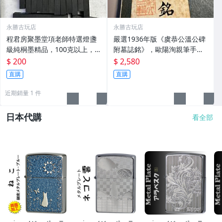
永勝古玩店
永勝古玩店
程君房聚墨堂項老師特選燈盞
嚴選1936年版《虞恭公溫公碑
級純桐墨精品，100克以上，
附墓誌銘》，歐陽洵親筆手
檀香墨質細膩黑亮 藍紫光放 檢
跡，典藏歷史與書法珍品 唐史
$ 200
$ 2,580
驗嚴選推薦 燈盞級墨 放藍紫光
研究 碑刻藝術 田中和市版
直購
直購
檢驗嚴選
近期銷量 1 件
日本代購
看全部