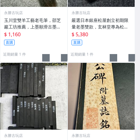
永勝古玩店
永勝古玩店
玉川堂雙羊工藝老毛筆，邵芝
嚴選日本銀座松屋創立初期限
巖工坊推薦，上墨順滑古墨專
量老墨雙款，玄林堂專為松屋
用 老墨 冬青 老筆
打造，重量22.5g，適合收藏
$ 1,160
$ 5,380
及品味民國時期古雅文化 文房
直購
直購
用具 民國古墨 收藏文玩
近期銷量 1 件
近期銷量 1 件
永勝古玩店
永勝古玩店