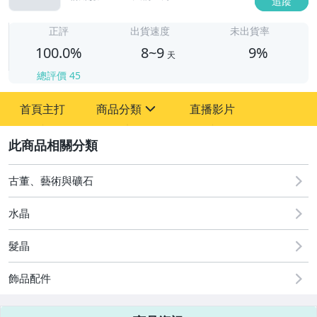
追蹤
8
正評
出貨速度
未出貨率
100.0%
8~9
9%
天
總評價
45
首頁主打
商品分類
直播影片
sign
2
其它
古董、藝術與礦石
水晶
髮晶
飾品配件