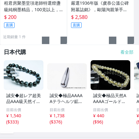
程君房聚墨堂項老師特選燈盞
嚴選1936年版《虞恭公溫公碑
級純桐墨精品，100克以上，
附墓誌銘》，歐陽洵親筆手
檀香墨質細膩黑亮 藍紫光放 檢
跡，典藏歷史與書法珍品 唐史
$ 200
$ 2,580
驗嚴選推薦 燈盞級墨 放藍紫光
研究 碑刻藝術 田中和市版
直購
直購
檢驗嚴選
近期銷量 1 件
日本代購
看全部
誠安◆超レア超美
誠安◆極品AAAA
誠安◆極品天然A
品AAA級天然イー
Aテラヘルツ鉱石
AAAAゴールドタ
グルアイブレスレ
マッサージ棒サイ
イチンルチルブレ
目前出價
目前出價
目前出價
ット 10mm [T15
ズ：小[T557-215
スレット 6mm [T
m
¥ 1,540
¥ 1,738
¥ 440
¥
6-6923]
1]
171-7937]
(
$333
)
(
$376
)
(
$96
)
(