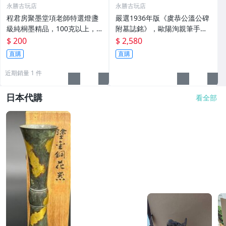
永勝古玩店
永勝古玩店
程君房聚墨堂項老師特選燈盞
嚴選1936年版《虞恭公溫公碑
級純桐墨精品，100克以上，
附墓誌銘》，歐陽洵親筆手
檀香墨質細膩黑亮 藍紫光放 檢
跡，典藏歷史與書法珍品 唐史
$ 200
$ 2,580
驗嚴選推薦 燈盞級墨 放藍紫光
研究 碑刻藝術 田中和市版
直購
直購
檢驗嚴選
近期銷量 1 件
日本代購
看全部