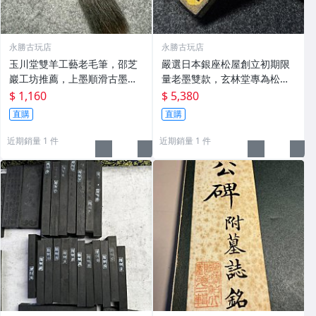
永勝古玩店
永勝古玩店
玉川堂雙羊工藝老毛筆，邵芝
嚴選日本銀座松屋創立初期限
巖工坊推薦，上墨順滑古墨專
量老墨雙款，玄林堂專為松屋
用 老墨 冬青 老筆
打造，重量22.5g，適合收藏
$ 1,160
$ 5,380
及品味民國時期古雅文化 文房
直購
直購
用具 民國古墨 收藏文玩
近期銷量 1 件
近期銷量 1 件