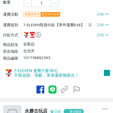
數量
運費活動
運費抵用券
驚喜$99免運
運費規則
7-ELEVEN取貨付款【單件運費$38】、萊爾
富取貨付款【單件運費$60】、宅配/貨運
付款方式
【單件運費$130】
全新品
商品狀況
台北市
所在地區
101738882363
商品編號
7-ELEVEN 運費只要
38
元
不限金額、筆數，筆筆優惠無限次！
永勝古玩店
店鋪
實名驗證