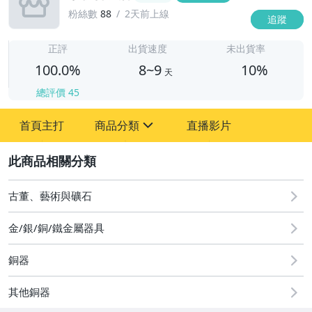
粉絲數
88
2天前上線
追蹤
8
正評
出貨速度
未出貨率
100.0%
8~9
10%
天
總評價
45
首頁主打
商品分類
直播影片
sign
2
其它
古董、藝術與礦石
金/銀/銅/鐵金屬器具
銅器
其他銅器