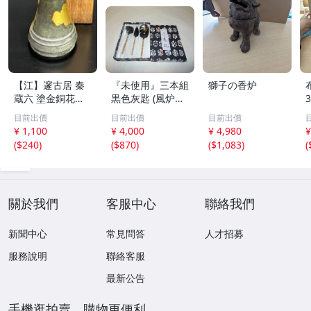
【江】邃古居 秦
『未使用』三本組
獅子の香炉
蔵六 塗金銅花器
黒色灰匙 (風炉用)
直径約9cm×高さ
化粧箱
目前出價
目前出價
目前出價
30cm 在銘 共箱
¥ 1,100
¥ 4,000
¥ 4,980
¥
古美術品(華道具
(
$240
)
(
$870
)
(
$1,083
)
(
花生花瓶花生飾
壺)BXZ2737 LTah
kp CTqxaf
關於我們
客服中心
聯絡我們
新聞中心
常見問答
人才招募
服務說明
聯絡客服
最新公告
手機逛拍賣，購物更便利