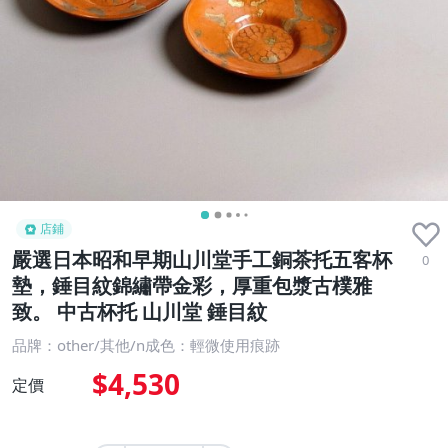
店鋪
嚴選日本昭和早期山川堂手工銅茶托五客杯
0
墊，錘目紋錦繡帶金彩，厚重包漿古樸雅
致。 中古杯托 山川堂 錘目紋
品牌：other/其他/n成色：輕微使用痕跡
$4,530
定價