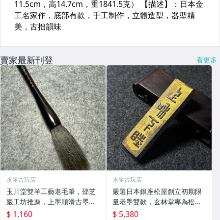
賣家最新刊登
看更多
永勝古玩店
永勝古玩店
玉川堂雙羊工藝老毛筆，邵芝
嚴選日本銀座松屋創立初期限
巖工坊推薦，上墨順滑古墨專
量老墨雙款，玄林堂專為松屋
用 老墨 冬青 老筆
打造，重量22.5g，適合收藏
$ 1,160
$ 5,380