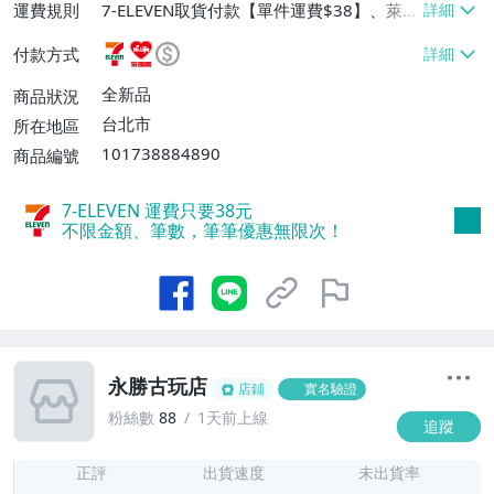
運費規則
7-ELEVEN取貨付款【單件運費$38】、萊爾
富取貨付款【單件運費$60】、宅配/貨運
付款方式
【單件運費$130】
全新品
商品狀況
台北市
所在地區
101738884890
商品編號
7-ELEVEN 運費只要
38
元
不限金額、筆數，筆筆優惠無限次！
永勝古玩店
店鋪
實名驗證
粉絲數
88
1天前上線
追蹤
8
正評
出貨速度
未出貨率