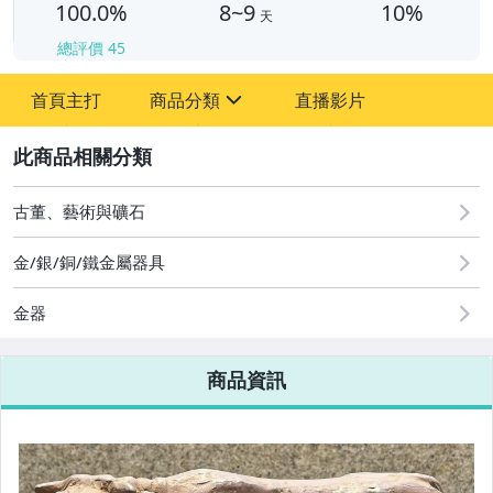
100.0%
8~9
10%
天
總評價
45
首頁主打
商品分類
直播影片
sign
2
其它
古董、藝術與礦石
金/銀/銅/鐵金屬器具
金器
商品資訊