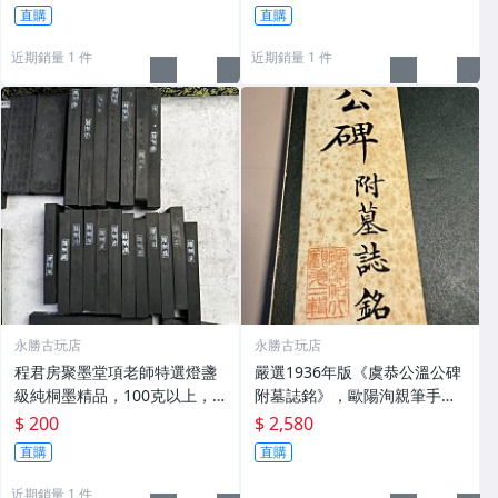
及品味民國時期古雅文化 文房
直購
直購
用具 民國古墨 收藏文玩
近期銷量 1 件
近期銷量 1 件
永勝古玩店
永勝古玩店
程君房聚墨堂項老師特選燈盞
嚴選1936年版《虞恭公溫公碑
級純桐墨精品，100克以上，
附墓誌銘》，歐陽洵親筆手
檀香墨質細膩黑亮 藍紫光放 檢
跡，典藏歷史與書法珍品 唐史
$ 200
$ 2,580
驗嚴選推薦 燈盞級墨 放藍紫光
研究 碑刻藝術 田中和市版
直購
直購
檢驗嚴選
近期銷量 1 件