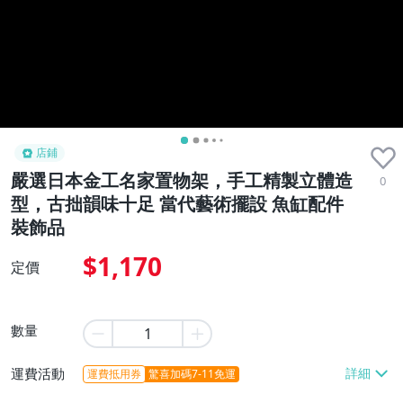
店鋪
嚴選日本金工名家置物架，手工精製立體造
0
型，古拙韻味十足 當代藝術擺設 魚缸配件
裝飾品
$1,170
定價
數量
運費活動
運費抵用券
驚喜加碼7-11免運