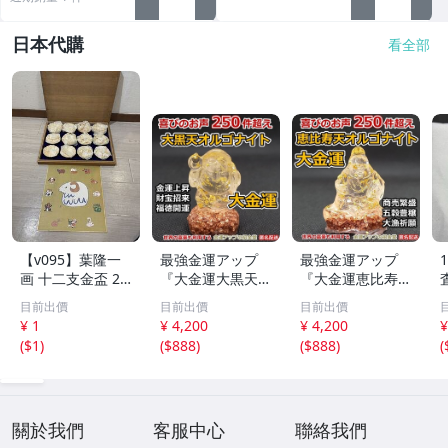
日本代購
看全部
【v095】葉隆一
最強金運アップ
最強金運アップ
画 十二支金盃 24
『大金運大黒天
『大金運恵比寿天
K GP 金メッキ 12
（だいこくてん）
（えびすてん）オ
目前出價
目前出價
目前出價
点セット 干支 色
オルゴナイト高4.
ルゴナイト高4.5c
¥ 1
¥ 4,200
¥ 4,200
¥
紙付き 縁起物 酒
5cm』財宝、福徳
m』【金運アップ
(
$1
)
(
$888
)
(
$888
)
(
器 共箱付 伝統工
開運の神様【金運
の招金堂】金運ア
芸 コレクション
アップの招金堂】
ップ置物 風水開
金運アップ即効性
運グッズお守り 1
1266
204
關於我們
客服中心
聯絡我們