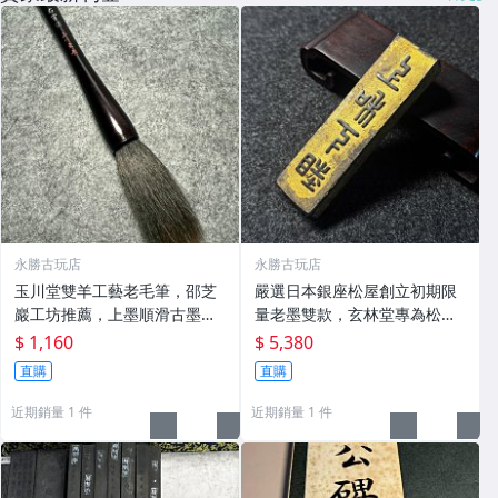
永勝古玩店
永勝古玩店
玉川堂雙羊工藝老毛筆，邵芝
嚴選日本銀座松屋創立初期限
巖工坊推薦，上墨順滑古墨專
量老墨雙款，玄林堂專為松屋
用 老墨 冬青 老筆
打造，重量22.5g，適合收藏
$ 1,160
$ 5,380
及品味民國時期古雅文化 文房
直購
直購
用具 民國古墨 收藏文玩
近期銷量 1 件
近期銷量 1 件