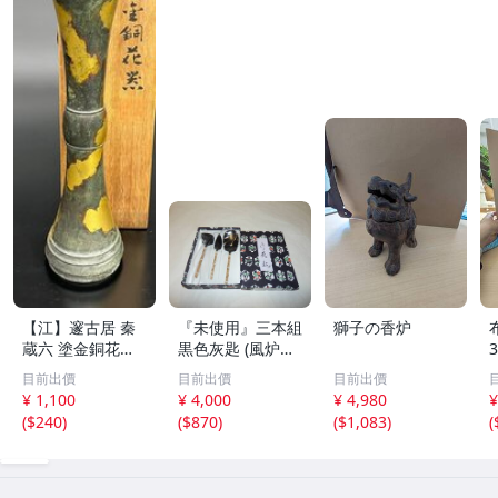
【江】邃古居 秦
『未使用』三本組
獅子の香炉
蔵六 塗金銅花器
黒色灰匙 (風炉用)
直径約9cm×高さ
化粧箱
目前出價
目前出價
目前出價
30cm 在銘 共箱
¥ 1,100
¥ 4,000
¥ 4,980
¥
古美術品(華道具
(
$240
)
(
$870
)
(
$1,083
)
(
花生花瓶花生飾
壺)BXZ2737 LTah
kp CTqxaf