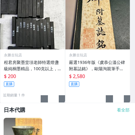
永勝古玩店
永勝古玩店
程君房聚墨堂項老師特選燈盞
嚴選1936年版《虞恭公溫公碑
級純桐墨精品，100克以上，
附墓誌銘》，歐陽洵親筆手
檀香墨質細膩黑亮 藍紫光放 檢
跡，典藏歷史與書法珍品 唐史
$ 200
$ 2,580
驗嚴選推薦 燈盞級墨 放藍紫光
研究 碑刻藝術 田中和市版
直購
直購
檢驗嚴選
近期銷量 1 件
日本代購
看全部