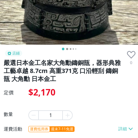
店鋪
嚴選日本金工名家大角勳鑄銅瓿，器形典雅
0
工藝卓越 8.7cm 高重371克 口沿輕刮 鑄銅
瓿 大角勳 日本金工
$2,170
定價
數量
運費活動
運費抵用券
週末7-11免運