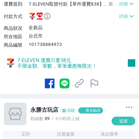
運費規則
7-ELEVEN取貨付款【單件運費$38】、萊爾
富取貨付款【單件運費$60】、宅配/貨運
付款方式
【單件運費$130】
全新品
商品狀況
台北市
所在地區
101738884972
商品編號
7-ELEVEN 運費只要
38
元
不限金額、筆數，筆筆優惠無限次！
永勝古玩店
店鋪
實名驗證
粉絲數
89
6小時前上線
追蹤
8
正評
出貨速度
未出貨率