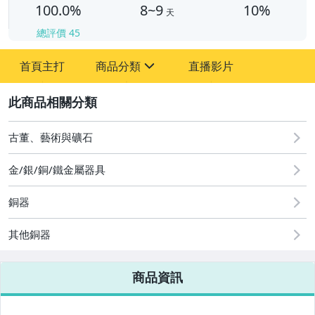
100.0%
8~9
10%
天
總評價
45
首頁主打
商品分類
直播影片
sign
2
其它
古董、藝術與礦石
金/銀/銅/鐵金屬器具
銅器
其他銅器
商品資訊