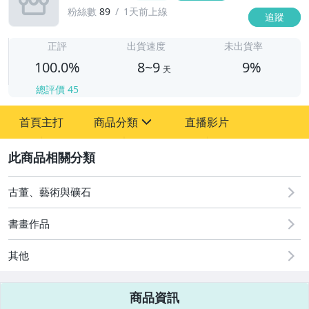
粉絲數
89
1天前上線
追蹤
8
正評
出貨速度
未出貨率
100.0%
8~9
9%
天
總評價
45
首頁主打
商品分類
直播影片
sign
2
其它
古董、藝術與礦石
書畫作品
其他
商品資訊