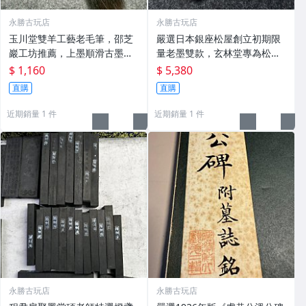
永勝古玩店
永勝古玩店
玉川堂雙羊工藝老毛筆，邵芝
嚴選日本銀座松屋創立初期限
巖工坊推薦，上墨順滑古墨專
量老墨雙款，玄林堂專為松屋
用 老墨 冬青 老筆
打造，重量22.5g，適合收藏
$ 1,160
$ 5,380
及品味民國時期古雅文化 文房
直購
直購
用具 民國古墨 收藏文玩
近期銷量 1 件
近期銷量 1 件
永勝古玩店
永勝古玩店