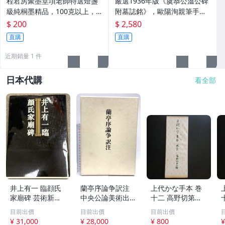
程君房聚墨堂項老師特選燈盞
嚴選1936年版《虞恭公溫公碑
級純桐墨精品，100克以上，
附墓誌銘》，歐陽洵親筆手
檀香墨質細膩黑亮 藍紫光放 檢
跡，典藏歷史與書法珍品 唐史
$ 200
$ 2,580
驗嚴選推薦 燈盞級墨 放藍紫光
研究 碑刻藝術 田中和市版
直購
直購
檢驗嚴選
近期銷量 1 件
日本代購
看全部
井上有一 臨顔氏
蘭亭序論争訳注
上代かな手本 巻
家廟碑 芸術新聞
中央公論美術出版
十二 高野切第三
社
谷口 鉄雄
種 書道 古書
目前出價
目前出價
目前出價
¥ 31,000
¥ 28,000
¥ 800
¥