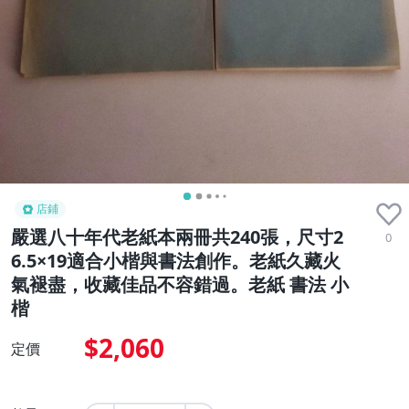
店鋪
嚴選八十年代老紙本兩冊共240張，尺寸2
0
6.5×19適合小楷與書法創作。老紙久藏火
氣褪盡，收藏佳品不容錯過。老紙 書法 小
楷
$2,060
定價