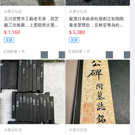
永勝古玩店
永勝古玩店
玉川堂雙羊工藝老毛筆，邵芝
嚴選日本銀座松屋創立初期限
巖工坊推薦，上墨順滑古墨專
量老墨雙款，玄林堂專為松屋
用 老墨 冬青 老筆
打造，重量22.5g，適合收藏
$ 1,160
$ 5,380
及品味民國時期古雅文化 文房
直購
直購
用具 民國古墨 收藏文玩
近期銷量 1 件
近期銷量 1 件
永勝古玩店
永勝古玩店