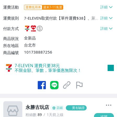
運費活動
運費抵用券
週末7-11免運
運費規則
7-ELEVEN取貨付款【單件運費$38】、萊爾
富取貨付款【單件運費$60】、宅配/貨運
付款方式
【單件運費$130】
全新品
商品狀況
台北市
所在地區
101738887256
商品編號
7-ELEVEN 運費只要
38
元
不限金額、筆數，筆筆優惠無限次！
永勝古玩店
店鋪
實名驗證
粉絲數
89
1天前上線
追蹤