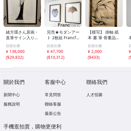
緒方環さん原画・
完売★モダンアー
【模写】 掛軸 紙
直筆サイン入り・
ト 2枚組 Francfr
本 書 筆 骨董品
フレーム付き・真
anc フランフラン
美術 水墨画 430
目前出價
目前出價
目前出價
作。墨画。
モノクロームサマ
¥ 138,000
¥ 47,700
¥ 2,000
¥
ー アートプリン
(
$29,832
)
(
$10,312
)
(
$433
)
(
ト サイズ 63×84
モンステラ イチ
ョウ プリント
關於我們
客服中心
聯絡我們
新聞中心
常見問答
人才招募
服務說明
聯絡客服
最新公告
手機逛拍賣，購物更便利