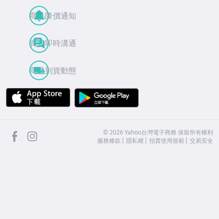
商品降價通知
買賣即時溝通
商品到貨動態
APP Store
Google Play
facebook
Instagram
©
2026
Yahoo台灣電子商務 保留所有權利
服務條款
隱私權
拍賣使用規範
交易安全