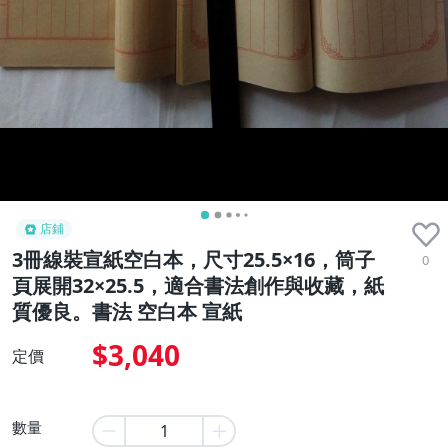
店鋪
3冊線裝宣紙空白本，尺寸25.5×16，筒子
0
頁展開32×25.5，適合書法創作與收藏，紙
質優良。書法 空白本 宣紙
$3,040
定價
數量