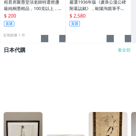
程君房聚墨堂項老師特選燈盞
嚴選1936年版《虞恭公溫公碑
級純桐墨精品，100克以上，
附墓誌銘》，歐陽洵親筆手
檀香墨質細膩黑亮 藍紫光放 檢
跡，典藏歷史與書法珍品 唐史
$ 200
$ 2,580
驗嚴選推薦 燈盞級墨 放藍紫光
研究 碑刻藝術 田中和市版
直購
直購
檢驗嚴選
近期銷量 1 件
日本代購
看全部