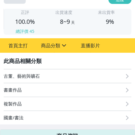
8
正評
出貨速度
未出貨率
100.0%
8~9
9%
天
總評價
45
首頁主打
商品分類
直播影片
sign
2
其它
古董、藝術與礦石
書畫作品
複製作品
國畫/書法