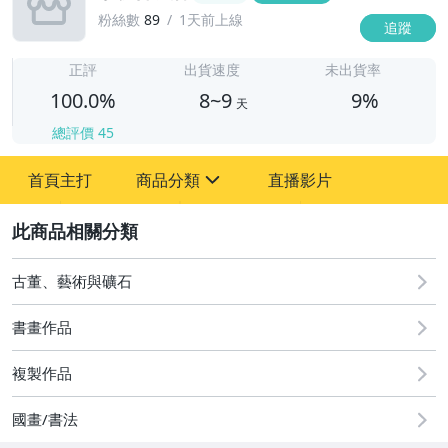
粉絲數
89
1天前上線
追蹤
8
正評
出貨速度
未出貨率
100.0%
8~9
9%
天
總評價
45
首頁主打
商品分類
直播影片
sign
2
其它
古董、藝術與礦石
書畫作品
複製作品
國畫/書法