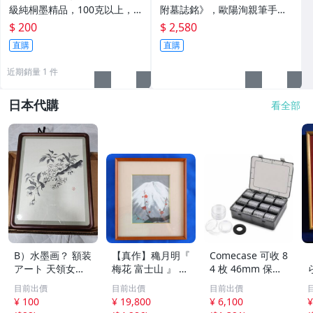
級純桐墨精品，100克以上，
附墓誌銘》，歐陽洵親筆手
檀香墨質細膩黑亮 藍紫光放 檢
跡，典藏歷史與書法珍品 唐史
$ 200
$ 2,580
驗嚴選推薦 燈盞級墨 放藍紫光
研究 碑刻藝術 田中和市版
直購
直購
檢驗嚴選
近期銷量 1 件
日本代購
看全部
B）水墨画？ 額装
【真作】穐月明『
Comecase 可收 8
アート 天領女
梅花 富士山 』 日
4 枚 46mm 保盒
桑？
本画 2号 共シー
收包，12 格收
目前出價
目前出價
目前出價
ル 水墨画 近代絵
盒，用于念、收藏
¥ 100
¥ 19,800
¥ 6,100
¥
画
| EVA フォームt