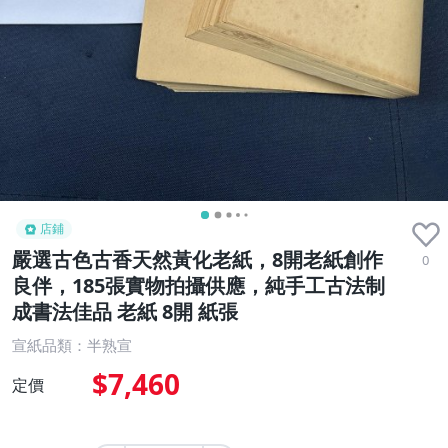
店鋪
嚴選古色古香天然黃化老紙，8開老紙創作
0
良伴，185張實物拍攝供應，純手工古法制
成書法佳品 老紙 8開 紙張
宣紙品類：半熟宣
$7,460
定價