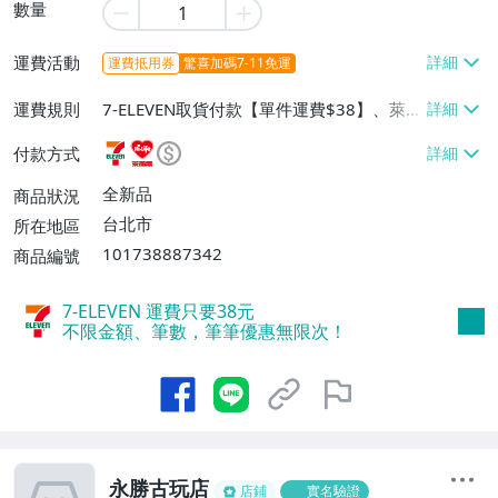
數量
運費活動
運費抵用券
驚喜加碼7-11免運
運費規則
7-ELEVEN取貨付款【單件運費$38】、萊爾
富取貨付款【單件運費$60】、宅配/貨運
付款方式
【單件運費$130】
全新品
商品狀況
台北市
所在地區
101738887342
商品編號
7-ELEVEN 運費只要
38
元
不限金額、筆數，筆筆優惠無限次！
永勝古玩店
店鋪
實名驗證