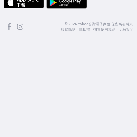
facebook
Instagram
©
2026
Yahoo台灣電子商務 保留所有權利
服務條款
隱私權
拍賣使用規範
交易安全