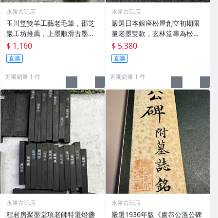
永勝古玩店
永勝古玩店
玉川堂雙羊工藝老毛筆，邵芝
嚴選日本銀座松屋創立初期限
巖工坊推薦，上墨順滑古墨專
量老墨雙款，玄林堂專為松屋
用 老墨 冬青 老筆
打造，重量22.5g，適合收藏
$ 1,160
$ 5,380
及品味民國時期古雅文化 文房
直購
直購
用具 民國古墨 收藏文玩
近期銷量 1 件
近期銷量 1 件
永勝古玩店
永勝古玩店
程君房聚墨堂項老師特選燈盞
嚴選1936年版《虞恭公溫公碑