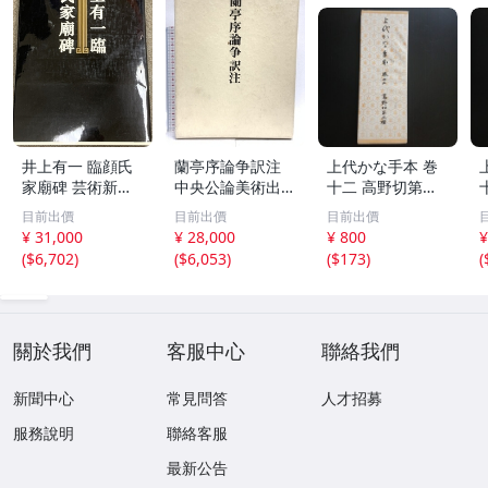
井上有一 臨顔氏
蘭亭序論争訳注
上代かな手本 巻
家廟碑 芸術新聞
中央公論美術出版
十二 高野切第三
社
谷口 鉄雄
種 書道 古書
目前出價
目前出價
目前出價
¥ 31,000
¥ 28,000
¥ 800
¥
(
$6,702
)
(
$6,053
)
(
$173
)
(
關於我們
客服中心
聯絡我們
新聞中心
常見問答
人才招募
服務說明
聯絡客服
最新公告