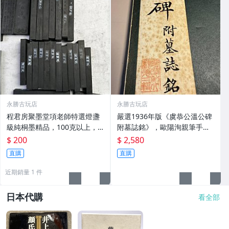
永勝古玩店
永勝古玩店
程君房聚墨堂項老師特選燈盞
嚴選1936年版《虞恭公溫公碑
級純桐墨精品，100克以上，
附墓誌銘》，歐陽洵親筆手
檀香墨質細膩黑亮 藍紫光放 檢
跡，典藏歷史與書法珍品 唐史
$ 200
$ 2,580
驗嚴選推薦 燈盞級墨 放藍紫光
研究 碑刻藝術 田中和市版
直購
直購
檢驗嚴選
近期銷量 1 件
日本代購
看全部