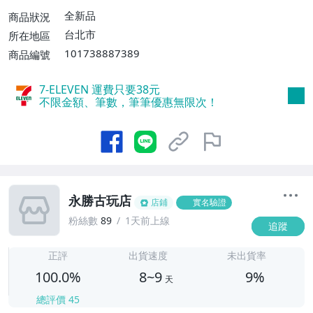
全新品
商品狀況
台北市
所在地區
101738887389
商品編號
7-ELEVEN 運費只要
38
元
不限金額、筆數，筆筆優惠無限次！
永勝古玩店
店鋪
實名驗證
粉絲數
89
1天前上線
追蹤
8
正評
出貨速度
未出貨率
100.0%
8~9
9%
天
總評價
45