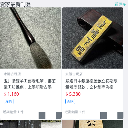
賣家最新刊登
看更多
永勝古玩店
永勝古玩店
玉川堂雙羊工藝老毛筆，邵芝
嚴選日本銀座松屋創立初期限
巖工坊推薦，上墨順滑古墨專
量老墨雙款，玄林堂專為松屋
用 老墨 冬青 老筆
打造，重量22.5g，適合收藏
$ 1,160
$ 5,380
及品味民國時期古雅文化 文房
直購
直購
用具 民國古墨 收藏文玩
近期銷量 1 件
近期銷量 1 件