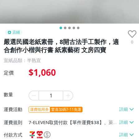
店鋪
嚴選民國老紙素冊，8開古法手工製作，適
0
合創作小楷與行書 紙素藝術 文房四寶
宣紙品類：半熟宣
$1,060
定價
數量
運費活動
運費抵用券
驚喜加碼7-11免運
運費規則
7-ELEVEN取貨付款【單件運費$38】、萊爾
富取貨付款【單件運費$60】、宅配/貨運
付款方式
【單件運費$130】