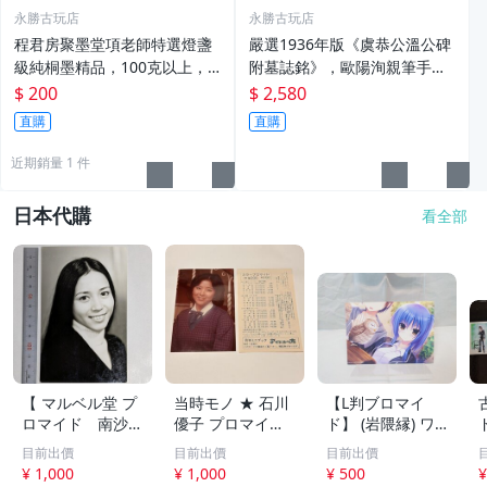
永勝古玩店
永勝古玩店
程君房聚墨堂項老師特選燈盞
嚴選1936年版《虞恭公溫公碑
級純桐墨精品，100克以上，
附墓誌銘》，歐陽洵親筆手
檀香墨質細膩黑亮 藍紫光放 檢
跡，典藏歷史與書法珍品 唐史
$ 200
$ 2,580
驗嚴選推薦 燈盞級墨 放藍紫光
研究 碑刻藝術 田中和市版
直購
直購
檢驗嚴選
近期銷量 1 件
日本代購
看全部
【 マルベル堂 プ
当時モノ ★ 石川
【L判ブロマイ
ロマイド 南沙
優子 プロマイド
ド】 (岩隈縁) ワ
織 1枚】当時物
ブロマイド マル
ガママハイスペッ
目前出價
目前出價
目前出價
昭和アイドル 女
ベル堂? アイドル
ク 宇都宮つみれ
¥ 1,000
¥ 1,000
¥ 500
¥
優
の友
まどそふと