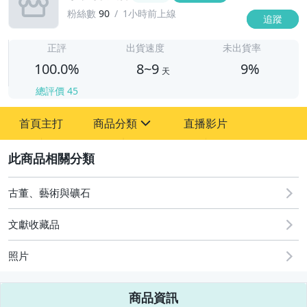
粉絲數
90
1小時前上線
追蹤
8
正評
出貨速度
未出貨率
100.0%
8~9
9%
天
總評價
45
首頁主打
商品分類
直播影片
sign
2
其它
古董、藝術與礦石
文獻收藏品
照片
商品資訊