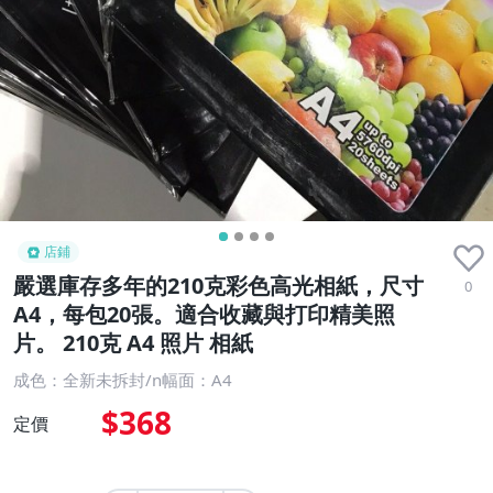
店鋪
嚴選庫存多年的210克彩色高光相紙，尺寸
0
A4，每包20張。適合收藏與打印精美照
片。 210克 A4 照片 相紙
成色：全新未拆封/n幅面：A4
$368
定價