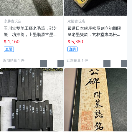
永勝古玩店
永勝古玩店
玉川堂雙羊工藝老毛筆，邵芝
嚴選日本銀座松屋創立初期限
巖工坊推薦，上墨順滑古墨專
量老墨雙款，玄林堂專為松屋
用 老墨 冬青 老筆
打造，重量22.5g，適合收藏
$ 1,160
$ 5,380
及品味民國時期古雅文化 文房
直購
直購
用具 民國古墨 收藏文玩
近期銷量 1 件
近期銷量 1 件