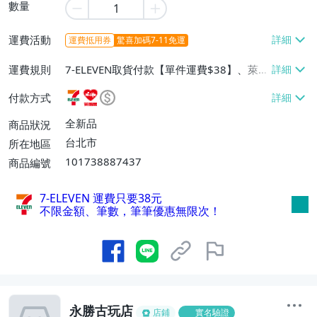
數量
運費活動
運費抵用券
驚喜加碼7-11免運
運費規則
7-ELEVEN取貨付款【單件運費$38】、萊爾
富取貨付款【單件運費$60】、宅配/貨運
付款方式
【單件運費$130】
全新品
商品狀況
台北市
所在地區
101738887437
商品編號
7-ELEVEN 運費只要
38
元
不限金額、筆數，筆筆優惠無限次！
永勝古玩店
店鋪
實名驗證