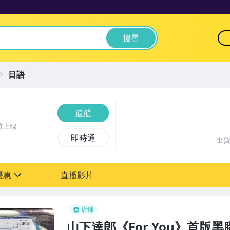
搜尋
日語
追蹤
前上線
即時通
出
優惠
直播影片
sign
店鋪
山下達郎《For You》首版黑