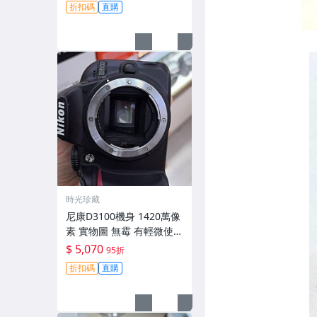
折扣碼
直購
時光珍藏
尼康D3100機身 1420萬像
素 實物圖 無霉 有輕微使用
痕跡 機身原裝 無拆修無翻
$ 5,070
95折
新 臨-343
折扣碼
直購