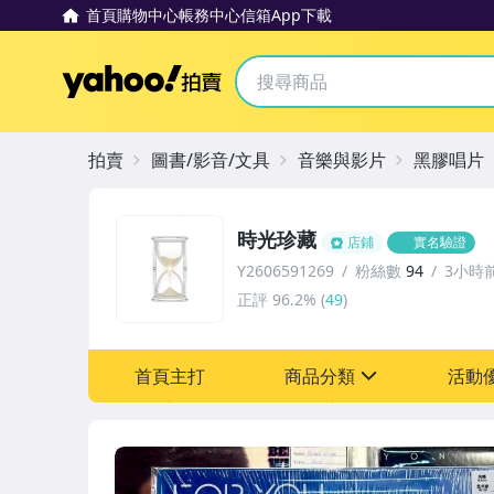
首頁
購物中心
帳務中心
信箱
App下載
Yahoo拍賣
拍賣
圖書/影音/文具
音樂與影片
黑膠唱片
時光珍藏
店鋪
實名驗證
Y2606591269
粉絲數
94
3小時
正評
96.2%
(
49
)
首頁主打
商品分類
活動
sign
其它
[全店] 粉絲專享
[全店] 週年慶