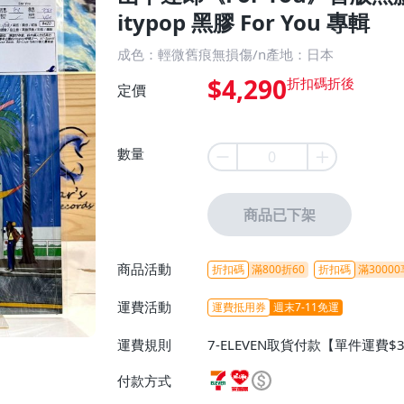
itypop 黑膠 For You 專輯
成色：輕微舊痕無損傷/n產地：日本
$4,290
定價
數量
商品已下架
商品活動
折扣碼
滿800折60
折扣碼
滿30000
運費活動
運費抵用券
週末7-11免運
運費規則
7-ELEVEN取貨付款【單件運費$
ELEVEN取貨不付款【免運費】
付款方式
或消費滿$1298免運費】、宅配