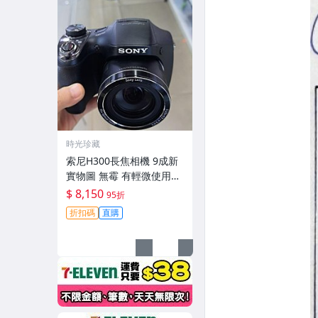
時光珍藏
索尼H300長焦相機 9成新
實物圖 無霉 有輕微使用痕
跡 機身鏡頭原裝 無拆修無
$ 8,150
95折
翻新-3430
折扣碼
直購