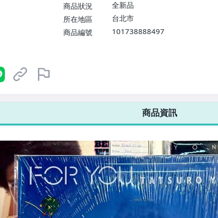
$1598免運費】
全新品
商品狀況
台北市
所在地區
101738888497
商品編號
7-ELEVEN 運費只要
38
元
不限金額、筆數，筆筆優惠無限次！
商品資訊