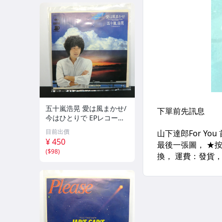
五十嵐浩晃 愛は風まかせ/
今はひとりで EPレコード
シングル 06SH771/1980
目前出價
スプライトのCMソング 昭
¥ 450
和レトロ 名曲
(
$98
)