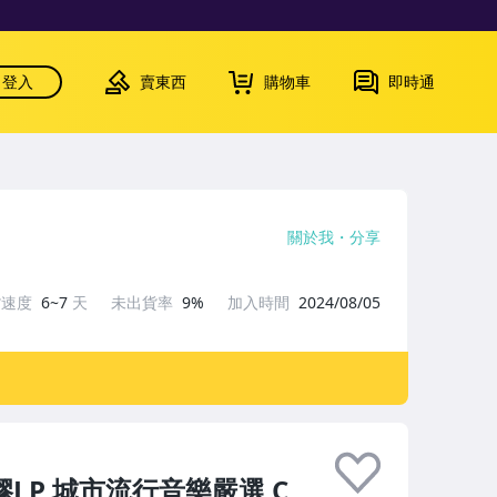
登入
賣東西
購物車
即時通
關於我
分享
貨速度
6~7
天
未出貨率
9%
加入時間
2024/08/05
膠LP 城市流行音樂嚴選 C