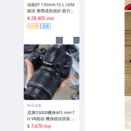
佳能EF 135mm F2 L USM
鏡頭 整體成色很好 鏡片完
美無劃痕 功能一切正常 無
$ 28,405
95折
拆修無-3430
折扣碼
直購
時光珍藏
尼康D3000機身AFS mm f
G VR鏡頭 機身鏡頭原裝 無
拆修無翻新 有輕微使用痕
$ 7,670
95折
跡 鏡頭-3430