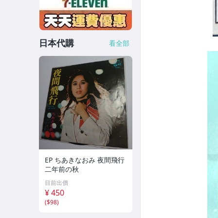
日本代購
看全部
EP ちあきなおみ 夜間飛行
二年前の秋
目前出價
¥ 450
(
$98
)