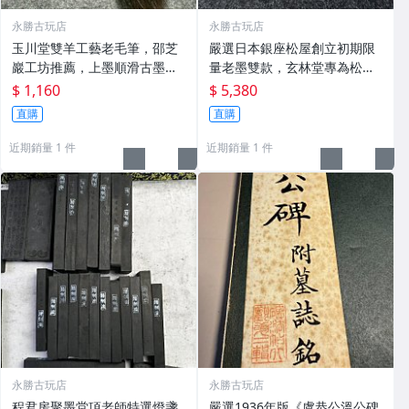
永勝古玩店
永勝古玩店
玉川堂雙羊工藝老毛筆，邵芝
嚴選日本銀座松屋創立初期限
巖工坊推薦，上墨順滑古墨專
量老墨雙款，玄林堂專為松屋
用 老墨 冬青 老筆
打造，重量22.5g，適合收藏
$ 1,160
$ 5,380
及品味民國時期古雅文化 文房
直購
直購
用具 民國古墨 收藏文玩
近期銷量 1 件
近期銷量 1 件
永勝古玩店
永勝古玩店
程君房聚墨堂項老師特選燈盞
嚴選1936年版《虞恭公溫公碑