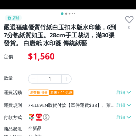
店鋪
嚴選福建優質竹紙白玉扣木版水印箋，6到
0
7分熟紙質如玉。28cm手工裁切，滿30張
發貨。 白唐紙 水印箋 傳統紙藝
$1,560
定價
數量
運費活動
運費抵用券
週末7-11免運
運費規則
7-ELEVEN取貨付款【單件運費$38】、萊爾
富取貨付款【單件運費$60】、宅配/貨運
付款方式
【單件運費$130】
全新品
商品狀況