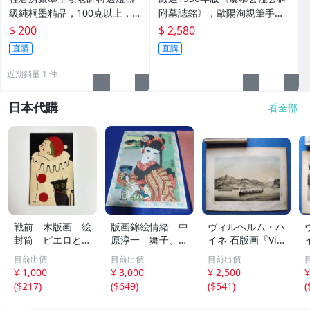
級純桐墨精品，100克以上，
附墓誌銘》，歐陽洵親筆手
檀香墨質細膩黑亮 藍紫光放 檢
跡，典藏歷史與書法珍品 唐史
$ 200
$ 2,580
驗嚴選推薦 燈盞級墨 放藍紫光
研究 碑刻藝術 田中和市版
直購
直購
檢驗嚴選
近期銷量 1 件
日本代購
看全部
戦前 木版画 絵
版画錦絵情緒 中
ヴィルヘルム・ハ
封筒 ピエロと黒
原淳一 舞子、芸
イネ 石版画『Vie
猫 ポチ袋
子（戦前、戦後）
w of Uraga, Yed
e
目前出價
目前出價
目前出價
o Bay(江戸湾,浦
¥ 1,000
¥ 3,000
¥ 2,500
¥
賀の風景)』1856
(
$217
)
(
$649
)
(
$541
)
(
ペリー提督日本遠
征記より《真作》