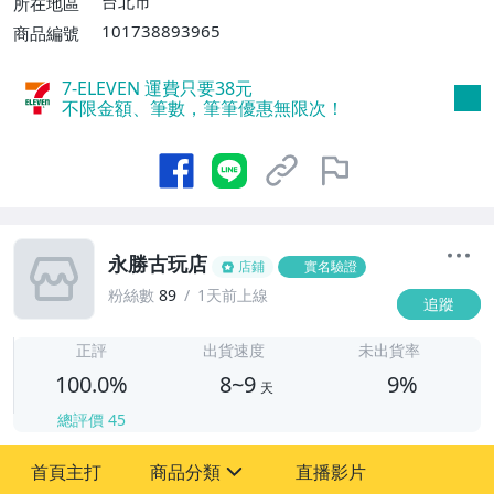
台北市
所在地區
101738893965
商品編號
7-ELEVEN 運費只要
38
元
不限金額、筆數，筆筆優惠無限次！
永勝古玩店
店鋪
實名驗證
粉絲數
89
1天前上線
追蹤
8
正評
出貨速度
未出貨率
100.0%
8~9
9%
天
總評價
45
首頁主打
商品分類
直播影片
sign