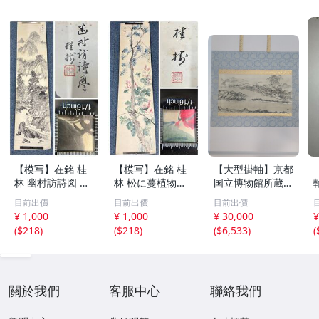
【模写】在銘 桂
【模写】在銘 桂
【大型掛軸】京都
林 幽村訪詩図 水
林 松に蔓植物図
国立博物館所蔵
墨山水図 人物 橋
花鳥図 松藤図 紙
国宝 天橋立図 雪
目前出價
目前出價
目前出價
紙本 まくり 132×
本 掛軸 まくり 13
舟等楊筆 紙本墨
¥ 1,000
¥ 1,000
¥ 30,000
¥
32㎝ 古玩 骨董 古
1.5×32㎝ 古玩 骨
画 一幅
(
$218
)
(
$218
)
(
$6,533
)
(
美術 掛け軸 書画
董 美術 仮巻き 書
日本画 水墨 紙本
画 水墨 日本画 紙
掛軸 (K30168)
本掛軸 (K30169)
關於我們
客服中心
聯絡我們