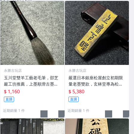
永勝古玩店
永勝古玩店
玉川堂雙羊工藝老毛筆，邵芝
嚴選日本銀座松屋創立初期限
巖工坊推薦，上墨順滑古墨專
量老墨雙款，玄林堂專為松屋
用 老墨 冬青 老筆
打造，重量22.5g，適合收藏
$ 1,160
$ 5,380
及品味民國時期古雅文化 文房
直購
直購
用具 民國古墨 收藏文玩
近期銷量 1 件
近期銷量 1 件