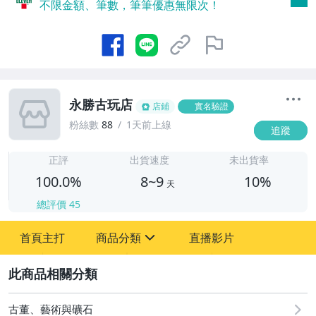
不限金額、筆數，筆筆優惠無限次！
永勝古玩店
店鋪
實名驗證
粉絲數
88
1天前上線
追蹤
8
正評
出貨速度
未出貨率
100.0%
8~9
10%
天
總評價
45
首頁主打
商品分類
直播影片
sign
2
其它
古董、藝術與礦石