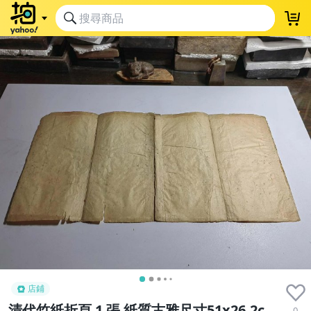
店鋪
清代竹紙折頁 1 張 紙質古雅尺寸51x26.2c
0