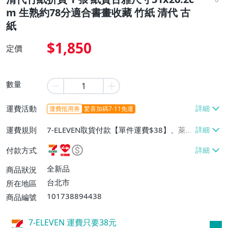
m 生熟約78分適合書畫收藏 竹紙 清代 古
紙
$1,850
定價
數量
運費活動
運費抵用券
驚喜加碼7-11免運
運費規則
7-ELEVEN取貨付款【單件運費$38】、萊爾
富取貨付款【單件運費$60】、宅配/貨運
付款方式
【單件運費$130】
全新品
商品狀況
台北市
所在地區
101738894438
商品編號
7-ELEVEN 運費只要
38
元