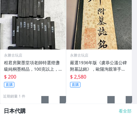
永勝古玩店
永勝古玩店
程君房聚墨堂項老師特選燈盞
嚴選1936年版《虞恭公溫公碑
級純桐墨精品，100克以上，
附墓誌銘》，歐陽洵親筆手
檀香墨質細膩黑亮 藍紫光放 檢
跡，典藏歷史與書法珍品 唐史
$ 200
$ 2,580
驗嚴選推薦 燈盞級墨 放藍紫光
研究 碑刻藝術 田中和市版
直購
直購
檢驗嚴選
近期銷量 1 件
日本代購
看全部