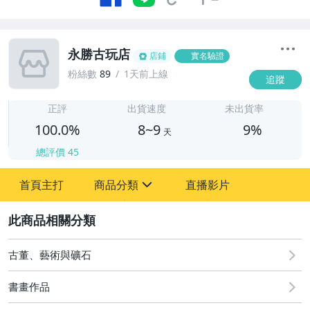
永勝古玩店
店鋪
實名驗證
粉絲數
89
1天前上線
追蹤
8
正評
出貨速度
未出貨率
100.0%
8~9
9%
天
總評價
45
首頁主打
商品分類
直播影片
sign
2
其它
古董、藝術與礦石
書畫作品