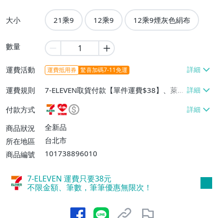
大小
21乘9
12乘9
12乘9煙灰色絹布
數量
運費活動
運費抵用券
驚喜加碼7-11免運
運費規則
7-ELEVEN取貨付款【單件運費$38】、萊爾
富取貨付款【單件運費$60】、宅配/貨運
付款方式
【單件運費$130】
全新品
商品狀況
台北市
所在地區
101738896010
商品編號
7-ELEVEN 運費只要
38
元
不限金額、筆數，筆筆優惠無限次！