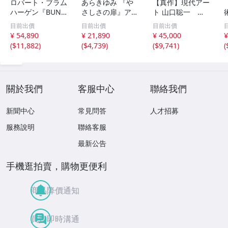
ロバート・ブラム
あらきゆみ 『や
【真作】現代アー
ハーゲン『BUNG
さしさの扉』アク
ト 山口聡一 直
ALOW BY THE SE
リル画 人気作家
筆サイン『The D
目前出價
目前出價
目前出價
A』リアリズム ア
肉筆画 絵画 直筆
ream Of Wantin
¥ 54,890
¥ 21,890
¥ 45,000
¥
クリル画 原画 直
サイン 静物画 美
g Seeing Can`t B
(
$11,882
)
(
$4,739
)
(
$9,741
)
(
筆 風景画 絵画 額
術品 額装 肉筆サ
e Chosen』アク
装 美術 芸術 アー
イン有 真作保証
リル絵具 2007年
6
ト 真作保証品
品
50号 260601071
8K
關於我們
客服中心
聯絡我們
新聞中心
常見問答
人才招募
服務說明
聯絡客服
最新公告
手機逛拍賣，購物更便利
商品降價通知
買賣即時溝通