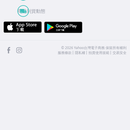
商品到貨動態
APP Store
Google Play
facebook
Instagram
©
2026
Yahoo台灣電子商務 保留所有權利
服務條款
隱私權
拍賣使用規範
交易安全