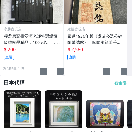
永勝古玩店
永勝古玩店
程君房聚墨堂項老師特選燈盞
嚴選1936年版《虞恭公溫公碑
級純桐墨精品，100克以上，
附墓誌銘》，歐陽洵親筆手
檀香墨質細膩黑亮 藍紫光放 檢
跡，典藏歷史與書法珍品 唐史
$ 200
$ 2,580
驗嚴選推薦 燈盞級墨 放藍紫光
研究 碑刻藝術 田中和市版
直購
直購
檢驗嚴選
近期銷量 1 件
日本代購
看全部