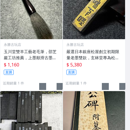
永勝古玩店
永勝古玩店
玉川堂雙羊工藝老毛筆，邵芝
嚴選日本銀座松屋創立初期限
巖工坊推薦，上墨順滑古墨專
量老墨雙款，玄林堂專為松屋
用 老墨 冬青 老筆
打造，重量22.5g，適合收藏
$ 1,160
$ 5,380
及品味民國時期古雅文化 文房
直購
直購
用具 民國古墨 收藏文玩
近期銷量 1 件
近期銷量 1 件