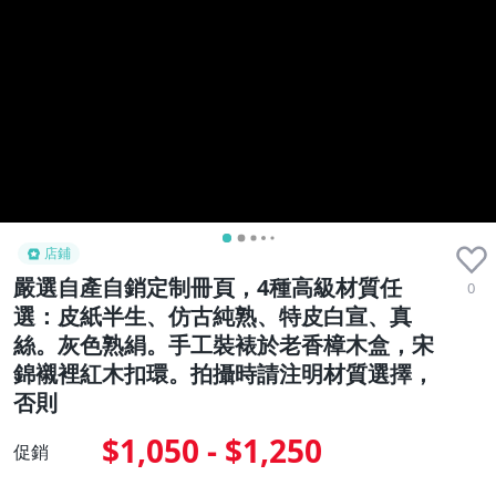
店鋪
嚴選自產自銷定制冊頁，4種高級材質任
0
選：皮紙半生、仿古純熟、特皮白宣、真
絲。灰色熟絹。手工裝裱於老香樟木盒，宋
錦襯裡紅木扣環。拍攝時請注明材質選擇，
否則
$1,050 - $1,250
促銷