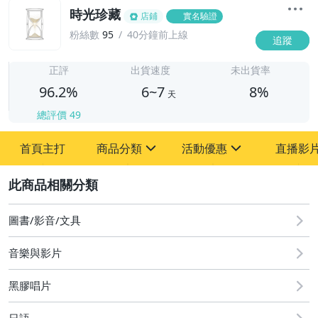
時光珍藏
店鋪
實名驗證
粉絲數
95
40分鐘前上線
追蹤
6
正評
出貨速度
未出貨率
96.2%
6~7
8%
天
總評價
49
首頁主打
商品分類
活動優惠
直播影
sign
sign
2
其它
[全店] 粉絲專享
[全店] 週年慶
圖書/影音/文具
音樂與影片
黑膠唱片