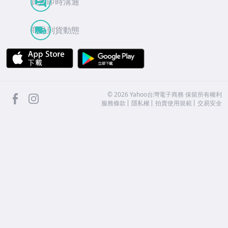
買賣即時溝通
商品到貨動態
APP Store
Google Play
facebook
Instagram
©
2026
Yahoo台灣電子商務 保留所有權利
服務條款
隱私權
拍賣使用規範
交易安全