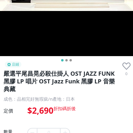
店鋪
嚴選平尾昌晃必殺仕掛人 OST JAZZ FUNK
0
黑膠 LP 唱片 OST Jazz Funk 黑膠 LP 音樂
典藏
成色：品相完好無瑕疵/n產地：日本
$2,690
定價
數量