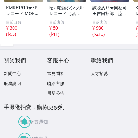
KMRE1910★EP
昭和歌謡シングル
試聴あり★同梱可
レコード MOKO
レコード ちあき
★吉田拓郎 - 流星
教材用 99のうた
なおみ / 四つのお
[7”]
目前出價
目前出價
目前出價
RVS‐1600 送料18
願い 恋のめく
¥ 300
¥ 50
¥ 980
¥
0円
ら
(
$65
)
(
$11
)
(
$213
)
(
關於我們
客服中心
聯絡我們
新聞中心
常見問答
人才招募
服務說明
聯絡客服
最新公告
手機逛拍賣，購物更便利
商品降價通知