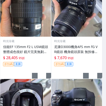
時光珍藏
時光珍藏
佳能EF 135mm F2 L USM鏡頭
尼康D3000機身AFS mm fG V
整體成色很好 鏡片完美無劃痕
R鏡頭 機身鏡頭原裝 無拆修無
功能一切正常 無拆修無-3430
翻新 有輕微使用痕跡 鏡頭-34
$ 28,405
$ 7,670
95折
95折
30
折扣碼
直購
折扣碼
直購