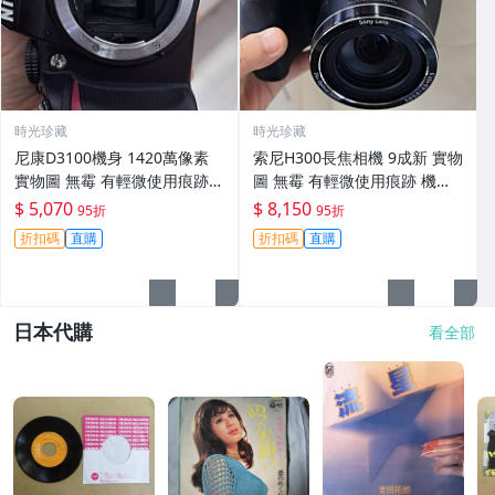
時光珍藏
時光珍藏
尼康D3100機身 1420萬像素
索尼H300長焦相機 9成新 實物
實物圖 無霉 有輕微使用痕跡
圖 無霉 有輕微使用痕跡 機身
機身原裝 無拆修無翻新 臨-34
鏡頭原裝 無拆修無翻新-3430
$ 5,070
$ 8,150
95折
95折
3
折扣碼
直購
折扣碼
直購
日本代購
看全部