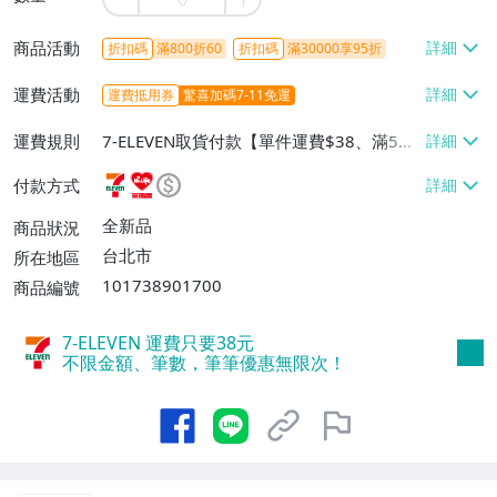
商品活動
折扣碼
滿800折60
折扣碼
滿30000享95折
運費活動
運費抵用券
驚喜加碼7-11免運
運費規則
7-ELEVEN取貨付款【單件運費$38、滿5件
或消費滿$1298免運費】、7-ELEVEN取貨
付款方式
不付款【免運費】、萊爾富取貨付款【單件
運費$60、滿5件或消費滿$1298免運
全新品
商品狀況
費】、宅配/貨運【單件運費$120、滿5件
台北市
所在地區
或消費滿$1598免運費】
101738901700
商品編號
7-ELEVEN 運費只要
38
元
不限金額、筆數，筆筆優惠無限次！