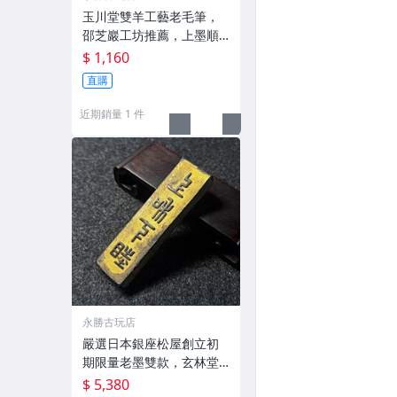
玉川堂雙羊工藝老毛筆，
邵芝巖工坊推薦，上墨順
滑古墨專用 老墨 冬青 老筆
$ 1,160
直購
近期銷量 1 件
永勝古玩店
嚴選日本銀座松屋創立初
期限量老墨雙款，玄林堂
專為松屋打造，重量22.5
$ 5,380