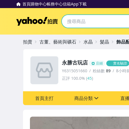
首頁
購物中心
帳務中心
信箱
App下載
Yahoo拍賣
拍賣
古董、藝術與礦石
水晶
髮晶
飾品
永勝古玩店
店鋪
實名驗證
Y6315051660
粉絲數
89
8小時
正評
100.0%
(
45
)
首頁主打
商品分類
直
sign
其它