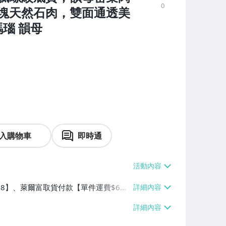
0
塊天然石肉，雙面通透美
瑙 韻母
入購物車
即時通
$38】、萊爾富取貨付款【單件運費$6
】