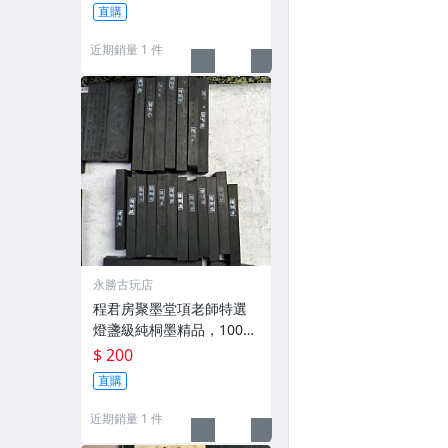
g，適合收藏及品味民國時
直購
期古雅文化 文房用具 民國
古墨 收藏文玩
近期銷量 1 件
永勝古玩店
程君房聚墨堂項老師特選
燈盞級純桐墨精品，100克
以上，檀香墨質細膩黑亮
$ 200
藍紫光放 檢驗嚴選推薦 燈
直購
盞級墨 放藍紫光 檢驗嚴選
近期銷量 1 件