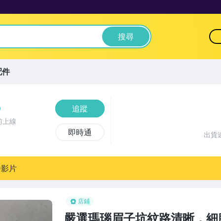
搜尋
配件
追蹤
前上線
即時通
出貨
播影片
店鋪
嚴選瑪瑙眉子坑紋路清晰，細