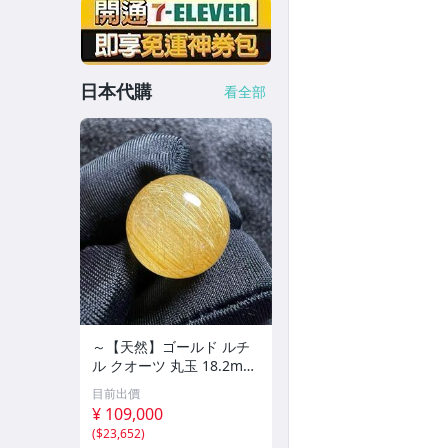
日本代購
看全部
～【天然】ゴールド ルチ
ル クオーツ 丸玉 18.2mm
8.5g
目前出價
¥ 109,000
(
$23,652
)