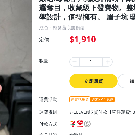
耀奪目，收藏級下發寶物。整
學設計，值得擁有。 眉子坑 瑪
成色：輕微舊痕無損傷
$1,910
定價
數量
立即購買
加
運費活動
運費抵用券
週末7-11免運
運費規則
7-ELEVEN取貨付款【單件運費
0】、宅配/貨運【單件運費$130
付款方式
全新品