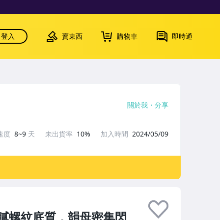
登入
賣東西
購物車
即時通
關於我
分享
速度
8~9
天
未出貨率
10%
加入時間
2024/05/09
膩螺紋底質，韻母密集閃