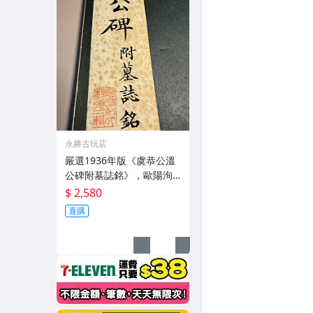
永勝古玩店
嚴選1936年版《虞恭公溫
公碑附墓誌銘》，歐陽洵
親筆手跡，典藏歷史與書
$ 2,580
法珍品 唐史研究 碑刻藝術
直購
田中和市版