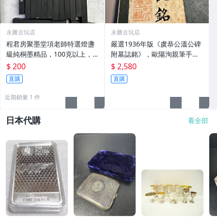
永勝古玩店
永勝古玩店
程君房聚墨堂項老師特選燈盞
嚴選1936年版《虞恭公溫公碑
級純桐墨精品，100克以上，
附墓誌銘》，歐陽洵親筆手
檀香墨質細膩黑亮 藍紫光放 檢
跡，典藏歷史與書法珍品 唐史
$ 200
$ 2,580
驗嚴選推薦 燈盞級墨 放藍紫光
研究 碑刻藝術 田中和市版
直購
直購
檢驗嚴選
近期銷量 1 件
日本代購
看全部