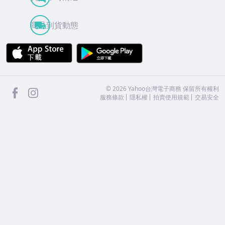
商品到貨動態
APP Store
Google Play
facebook
Instagram
©
2026
Yahoo台灣電子商務 保留所有權利
服務條款
隱私權
拍賣使用規範
交易安全