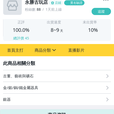
永勝古玩店
店鋪
實名驗證
粉絲數
88
1天前上線
追蹤
8
正評
出貨速度
未出貨率
100.0%
8~9
10%
天
總評價
45
首頁主打
商品分類
直播影片
sign
2
其它
古董、藝術與礦石
金/銀/銅/鐵金屬器具
銀器