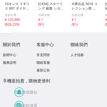
10オンス イギリ
[C634] スターリ
※再出品 5018 コ
ス 007 ダイヤモ
ング 銀製 シガレ
レクション祭 銀
ンドは永遠に 純
ットケース 118g
製 Silver 刻印 ト
目前出價
目前出價
目前出價
銀 バー
アンティーク シ
ロフィー 8点 691
¥ 125,000
¥ 1
¥ 1
¥
ルバー ヴィンテ
g 無刻印 2点
(
$26,229
)
(
$1
)
(
$1
)
(
ージ レトロ ケー
ス 銀製品
關於我們
客服中心
聯絡我們
新聞中心
常見問答
人才招募
服務說明
聯絡客服
最新公告
手機逛拍賣，購物更便利
商品降價通知
買賣即時溝通