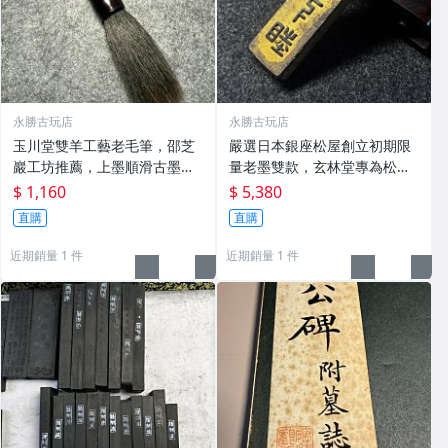
永勝古玩店
永勝古玩店
玉川堂雙羊工藝老毛筆，邵芝
嚴選日本銀座松屋創立初期限
巖工坊推薦，上墨順滑古墨專
量老墨雙款，玄林堂專為松屋
用 老墨 冬青 老筆
打造，重量22.5g，適合收藏
$ 1,160
$ 5,380
及品味民國時期古雅文化 文房
直購
直購
用具 民國古墨 收藏文玩
近期銷量 1 件
近期銷量 1 件