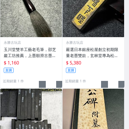
永勝古玩店
永勝古玩店
玉川堂雙羊工藝老毛筆，邵芝
嚴選日本銀座松屋創立初期限
巖工坊推薦，上墨順滑古墨專
量老墨雙款，玄林堂專為松屋
用 老墨 冬青 老筆
打造，重量22.5g，適合收藏
$ 1,160
$ 5,380
及品味民國時期古雅文化 文房
直購
直購
用具 民國古墨 收藏文玩
近期銷量 1 件
近期銷量 1 件