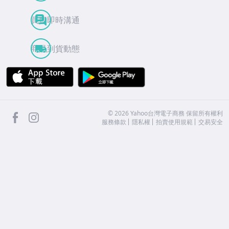
買賣即時溝通
商品到貨動態
APP Store
Google Play
facebook
Instagram
©
2026
Yahoo台灣電子商務 保留所有權利
服務條款
隱私權
拍賣使用規範
交易安全