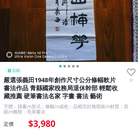
店鋪
嚴選張義田1948年創作尺寸公分條幅軟片
0
書法作品 青縣國家稅務局退休幹部 輕鬆收
藏推薦 硬筆書法名家 字畫 書法 藝術
字體：隸書/n形式：條幅/n成色：品相完好無瑕疵/n材質：宣
紙/n種類：毛筆書法
$3,980
定價