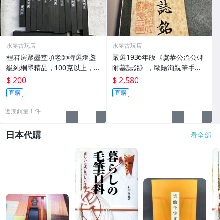
永勝古玩店
永勝古玩店
程君房聚墨堂項老師特選燈盞
嚴選1936年版《虞恭公溫公碑
級純桐墨精品，100克以上，
附墓誌銘》，歐陽洵親筆手
檀香墨質細膩黑亮 藍紫光放 檢
跡，典藏歷史與書法珍品 唐史
$ 200
$ 2,580
驗嚴選推薦 燈盞級墨 放藍紫光
研究 碑刻藝術 田中和市版
直購
直購
檢驗嚴選
近期銷量 1 件
日本代購
看全部