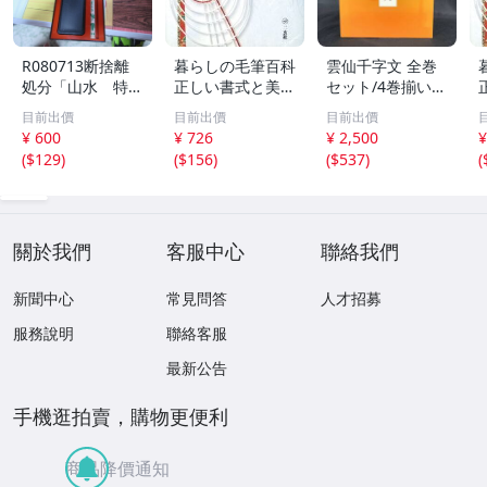
R080713断捨離
暮らしの毛筆百科
雲仙千字文 全巻
処分「山水 特選
正しい書式と美し
セット/4巻揃い
書道セット」未使
い作例/石川芳雲
天・地・玄・黄
目前出價
目前出價
目前出價
用品
(著者)
函入 大型本 BK
¥ 600
¥ 726
¥ 2,500
¥
1166
(
$129
)
(
$156
)
(
$537
)
(
關於我們
客服中心
聯絡我們
新聞中心
常見問答
人才招募
服務說明
聯絡客服
最新公告
手機逛拍賣，購物更便利
商品降價通知