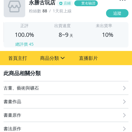
永勝古玩店
店鋪
實名驗證
粉絲數
88
1天前上線
追蹤
8
正評
出貨速度
未出貨率
100.0%
8~9
10%
天
總評價
45
首頁主打
商品分類
直播影片
sign
2
其它
古董、藝術與礦石
書畫作品
書畫原作
書法原作