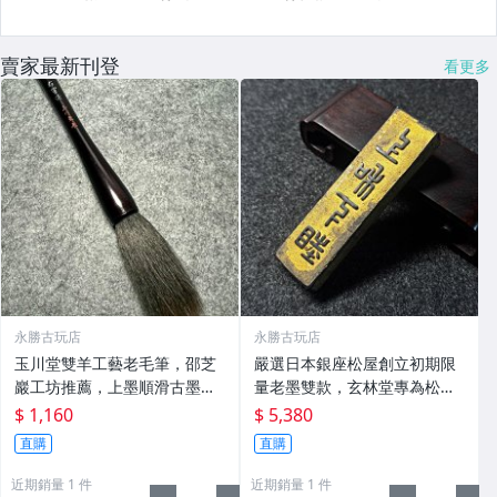
賣家最新刊登
看更多
永勝古玩店
永勝古玩店
玉川堂雙羊工藝老毛筆，邵芝
嚴選日本銀座松屋創立初期限
巖工坊推薦，上墨順滑古墨專
量老墨雙款，玄林堂專為松屋
用 老墨 冬青 老筆
打造，重量22.5g，適合收藏
$ 1,160
$ 5,380
及品味民國時期古雅文化 文房
直購
直購
用具 民國古墨 收藏文玩
近期銷量 1 件
近期銷量 1 件