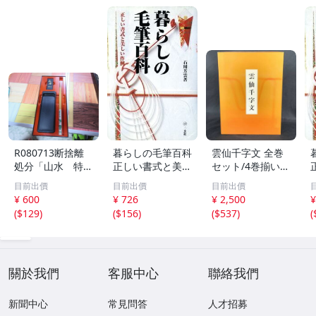
R080713断捨離
暮らしの毛筆百科
雲仙千字文 全巻
処分「山水 特選
正しい書式と美し
セット/4巻揃い
書道セット」未使
い作例/石川芳雲
天・地・玄・黄
目前出價
目前出價
目前出價
用品
(著者)
函入 大型本 BK
¥ 600
¥ 726
¥ 2,500
¥
1166
(
$129
)
(
$156
)
(
$537
)
(
關於我們
客服中心
聯絡我們
新聞中心
常見問答
人才招募