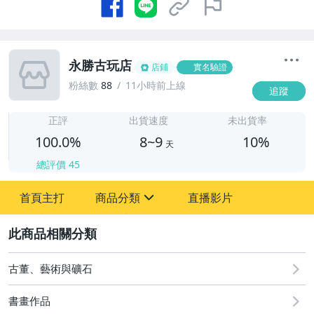
永勝古玩店
店鋪
實名驗證
粉絲數
88
11小時前上線
追蹤
8
正評
出貨速度
未出貨率
100.0%
8~9
10%
天
總評價
45
首頁主打
商品分類
直播影片
sign
2
其它
古董、藝術與礦石
書畫作品