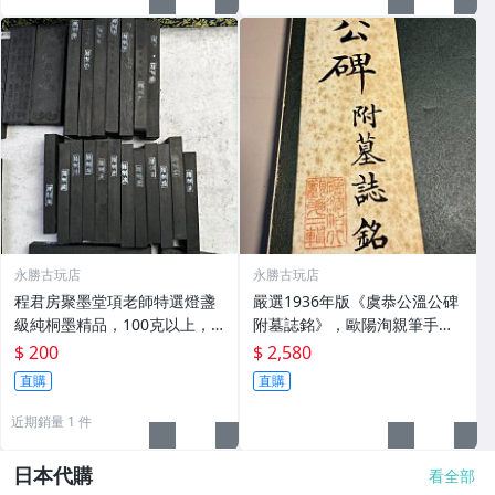
永勝古玩店
永勝古玩店
程君房聚墨堂項老師特選燈盞
嚴選1936年版《虞恭公溫公碑
級純桐墨精品，100克以上，
附墓誌銘》，歐陽洵親筆手
檀香墨質細膩黑亮 藍紫光放 檢
跡，典藏歷史與書法珍品 唐史
$ 200
$ 2,580
驗嚴選推薦 燈盞級墨 放藍紫光
研究 碑刻藝術 田中和市版
直購
直購
檢驗嚴選
近期銷量 1 件
日本代購
看全部