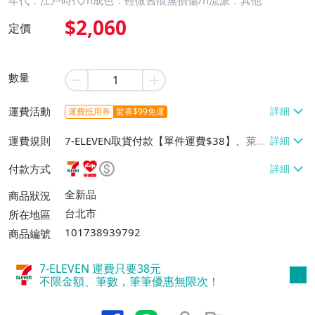
年代：江戶時代/n成色：輕微舊痕無損傷/n流派：其他
$2,060
定價
數量
運費活動
運費抵用券
驚喜$99免運
運費規則
7-ELEVEN取貨付款【單件運費$38】、萊爾
富取貨付款【單件運費$60】、宅配/貨運
付款方式
【單件運費$130】
全新品
商品狀況
台北市
所在地區
101738939792
商品編號
7-ELEVEN 運費只要
38
元
不限金額、筆數，筆筆優惠無限次！