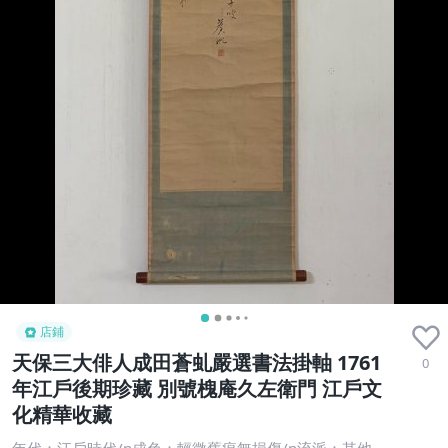
店鋪
天保三大俳人成田蒼虬嚴選書法掛軸 1761
0
年江戶後期珍藏 別號槐庵久左衛門 江戶文
化精華收藏