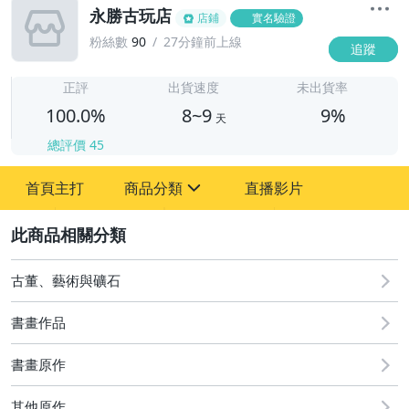
永勝古玩店
店鋪
實名驗證
粉絲數
90
27分鐘前上線
追蹤
8
正評
出貨速度
未出貨率
100.0%
8~9
9%
天
總評價
45
首頁主打
商品分類
直播影片
sign
2
其它
古董、藝術與礦石
書畫作品
書畫原作
其他原作