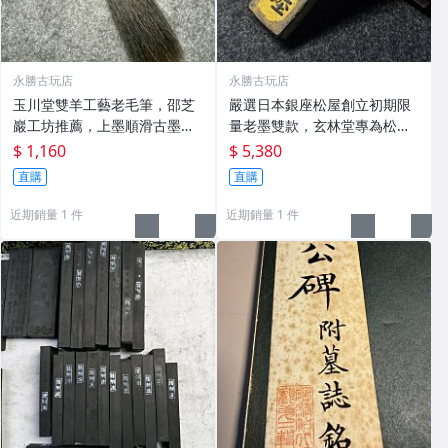
永勝古玩店
永勝古玩店
玉川堂雙羊工藝老毛筆，邵芝
嚴選日本銀座松屋創立初期限
巖工坊推薦，上墨順滑古墨專
量老墨雙款，玄林堂專為松屋
用 老墨 冬青 老筆
打造，重量22.5g，適合收藏
$ 1,160
$ 5,380
及品味民國時期古雅文化 文房
直購
直購
用具 民國古墨 收藏文玩
近期銷量 1 件
近期銷量 1 件