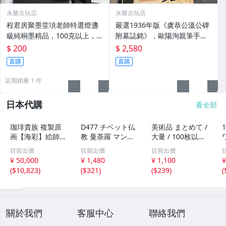
永勝古玩店
永勝古玩店
程君房聚墨堂項老師特選燈盞
嚴選1936年版《虞恭公溫公碑
級純桐墨精品，100克以上，
附墓誌銘》，歐陽洵親筆手
檀香墨質細膩黑亮 藍紫光放 檢
跡，典藏歷史與書法珍品 唐史
$ 200
$ 2,580
驗嚴選推薦 燈盞級墨 放藍紫光
研究 碑刻藝術 田中和市版
直購
直購
檢驗嚴選
近期銷量 1 件
日本代購
看全部
珈琲貴族 複製原
D477 チベット仏
美術品 まとめて /
画【海彩】絵師1
教 曼荼羅 マンダ
大量 / 100枚以上
00人展
ラ タンカ 額入り
/ 版画 / 書画 / フ
目前出價
目前出價
目前出價
16-11
ォトグラフ / 画集
¥ 50,000
¥ 1,480
¥ 1,100
¥
/ 水墨画 / 現状品
(
$10,823
)
(
$321
)
(
$239
)
(
關於我們
客服中心
聯絡我們