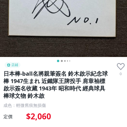
店鋪
日本棒-ball名將親筆簽名 鈴木啟示紀念球
0
棒 1947生まれ 近鐵隊王牌投手 肩章袖標
啟示簽名收藏 1943年 昭和時代 經典球具
棒球文物 鈴木啟
成色：輕微舊痕無損傷
$2,060
定價