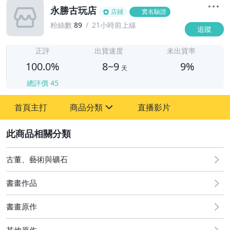
永勝古玩店
店鋪
實名驗證
粉絲數
89
21小時前上線
追蹤
8
正評
出貨速度
未出貨率
100.0%
8~9
9%
天
總評價
45
首頁主打
商品分類
直播影片
sign
2
其它
古董、藝術與礦石
書畫作品
書畫原作