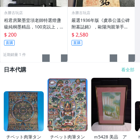
永勝古玩店
永勝古玩店
程君房聚墨堂項老師特選燈盞
嚴選1936年版《虞恭公溫公碑
級純桐墨精品，100克以上，
附墓誌銘》，歐陽洵親筆手
檀香墨質細膩黑亮 藍紫光放 檢
跡，典藏歷史與書法珍品 唐史
$ 200
$ 2,580
驗嚴選推薦 燈盞級墨 放藍紫光
研究 碑刻藝術 田中和市版
直購
直購
檢驗嚴選
近期銷量 1 件
日本代購
看全部
チベット肉筆タン
チベット肉筆タン
ｍ5428 美品 ア