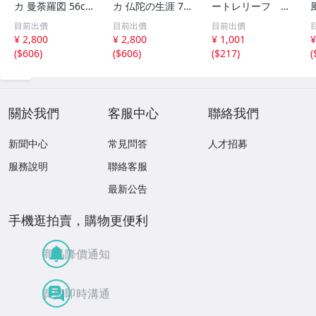
カ 曼荼羅図 56c
カ 仏陀の生涯 77
ートレリーフ 奥
m×43cm《真
cm×53cm《真
村土牛画伯筆 北
目前出價
目前出價
目前出價
作》【移転SAL
作》【移転SAL
山杉 額装 イン
¥ 2,800
¥ 2,800
¥ 1,001
¥
E】kankando
E】kankando
テリア 複製画
(
$606
)
(
$606
)
(
$217
)
(
サイズ約36×51c
m
關於我們
客服中心
聯絡我們
新聞中心
常見問答
人才招募
服務說明
聯絡客服
最新公告
手機逛拍賣，購物更便利
商品降價通知
買賣即時溝通