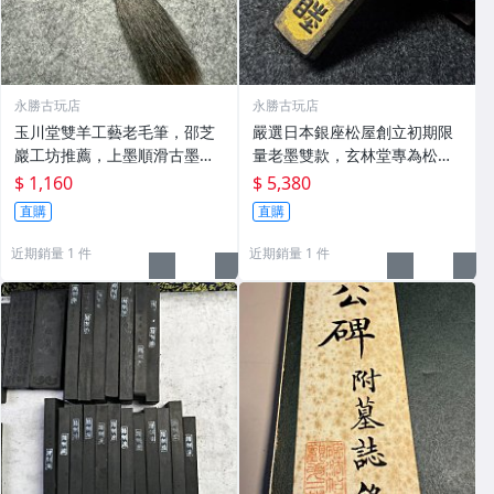
永勝古玩店
永勝古玩店
玉川堂雙羊工藝老毛筆，邵芝
嚴選日本銀座松屋創立初期限
巖工坊推薦，上墨順滑古墨專
量老墨雙款，玄林堂專為松屋
用 老墨 冬青 老筆
打造，重量22.5g，適合收藏
$ 1,160
$ 5,380
及品味民國時期古雅文化 文房
直購
直購
用具 民國古墨 收藏文玩
近期銷量 1 件
近期銷量 1 件