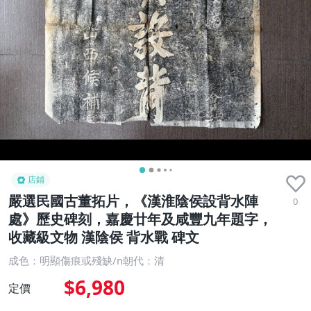
店鋪
嚴選民國古董拓片，《漢淮陰侯設背水陣
0
處》歷史碑刻，嘉慶廿年及咸豐九年題字，
收藏級文物 漢陰侯 背水戰 碑文
成色：明顯傷痕或殘缺/n朝代：清
$6,980
定價