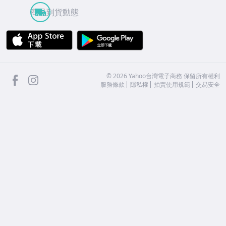
商品到貨動態
APP Store
Google Play
facebook
Instagram
©
2026
Yahoo台灣電子商務 保留所有權利
服務條款
隱私權
拍賣使用規範
交易安全