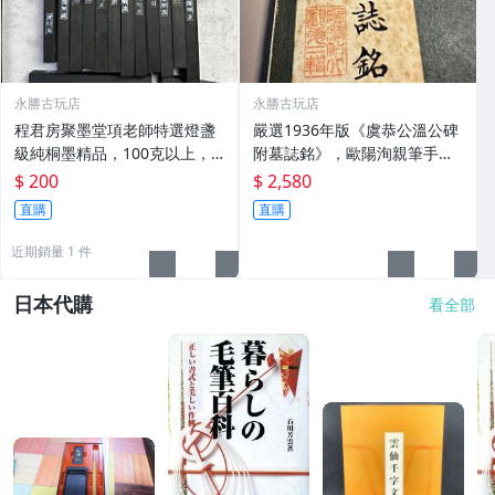
永勝古玩店
永勝古玩店
程君房聚墨堂項老師特選燈盞
嚴選1936年版《虞恭公溫公碑
級純桐墨精品，100克以上，
附墓誌銘》，歐陽洵親筆手
檀香墨質細膩黑亮 藍紫光放 檢
跡，典藏歷史與書法珍品 唐史
$ 200
$ 2,580
驗嚴選推薦 燈盞級墨 放藍紫光
研究 碑刻藝術 田中和市版
直購
直購
檢驗嚴選
近期銷量 1 件
日本代購
看全部