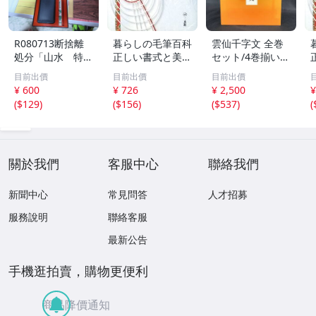
R080713断捨離
暮らしの毛筆百科
雲仙千字文 全巻
処分「山水 特選
正しい書式と美し
セット/4巻揃い
書道セット」未使
い作例/石川芳雲
天・地・玄・黄
目前出價
目前出價
目前出價
用品
(著者)
函入 大型本 BK
¥ 600
¥ 726
¥ 2,500
¥
1166
(
$129
)
(
$156
)
(
$537
)
(
關於我們
客服中心
聯絡我們
新聞中心
常見問答
人才招募
服務說明
聯絡客服
最新公告
手機逛拍賣，購物更便利
商品降價通知