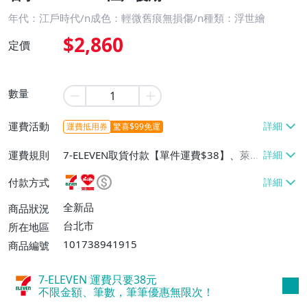
年代：江戶時代/n成色：輕微舊痕無損傷/n種類：浮世繪
$2,860
定價
數量
運費活動
運費抵用券
驚喜$99免運
運費規則
7-ELEVEN取貨付款【單件運費$38】、萊爾
富取貨付款【單件運費$60】、宅配/貨運
付款方式
【單件運費$130】
全新品
商品狀況
台北市
所在地區
101738941915
商品編號
7-ELEVEN 運費只要
38
元
不限金額、筆數，筆筆優惠無限次！