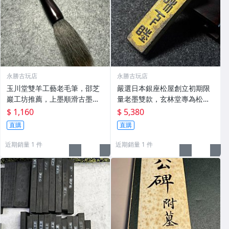
永勝古玩店
永勝古玩店
玉川堂雙羊工藝老毛筆，邵芝
嚴選日本銀座松屋創立初期限
巖工坊推薦，上墨順滑古墨專
量老墨雙款，玄林堂專為松屋
用 老墨 冬青 老筆
打造，重量22.5g，適合收藏
$ 1,160
$ 5,380
及品味民國時期古雅文化 文房
直購
直購
用具 民國古墨 收藏文玩
近期銷量 1 件
近期銷量 1 件