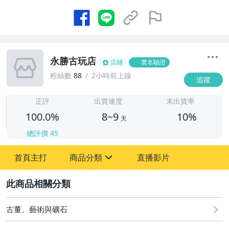
永勝古玩店
店鋪
實名驗證
粉絲數
88
2小時前上線
追蹤
8
正評
出貨速度
未出貨率
100.0%
8~9
10%
天
總評價
45
首頁主打
商品分類
直播影片
sign
2
其它
古董、藝術與礦石