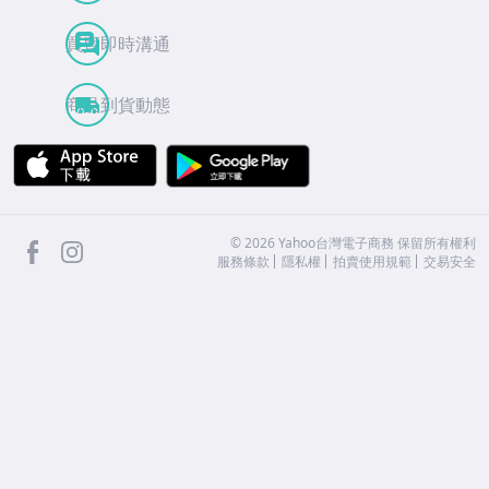
買賣即時溝通
商品到貨動態
APP Store
Google Play
facebook
Instagram
©
2026
Yahoo台灣電子商務 保留所有權利
服務條款
隱私權
拍賣使用規範
交易安全