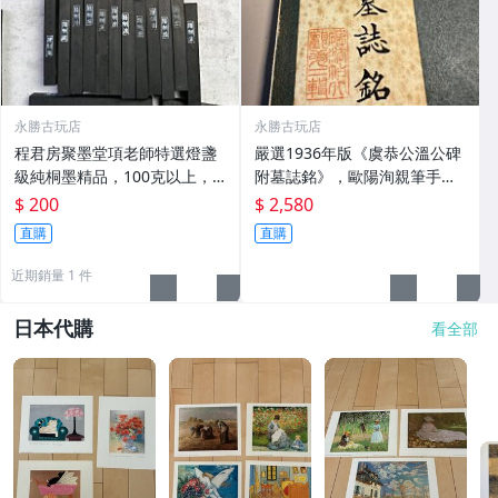
永勝古玩店
永勝古玩店
程君房聚墨堂項老師特選燈盞
嚴選1936年版《虞恭公溫公碑
級純桐墨精品，100克以上，
附墓誌銘》，歐陽洵親筆手
檀香墨質細膩黑亮 藍紫光放 檢
跡，典藏歷史與書法珍品 唐史
$ 200
$ 2,580
驗嚴選推薦 燈盞級墨 放藍紫光
研究 碑刻藝術 田中和市版
直購
直購
檢驗嚴選
近期銷量 1 件
日本代購
看全部