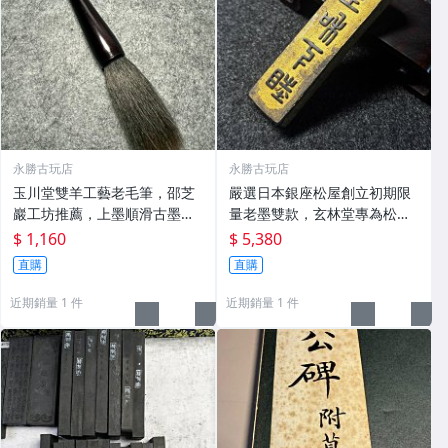
永勝古玩店
永勝古玩店
玉川堂雙羊工藝老毛筆，邵芝
嚴選日本銀座松屋創立初期限
巖工坊推薦，上墨順滑古墨專
量老墨雙款，玄林堂專為松屋
用 老墨 冬青 老筆
打造，重量22.5g，適合收藏
$ 1,160
$ 5,380
及品味民國時期古雅文化 文房
直購
直購
用具 民國古墨 收藏文玩
近期銷量 1 件
近期銷量 1 件