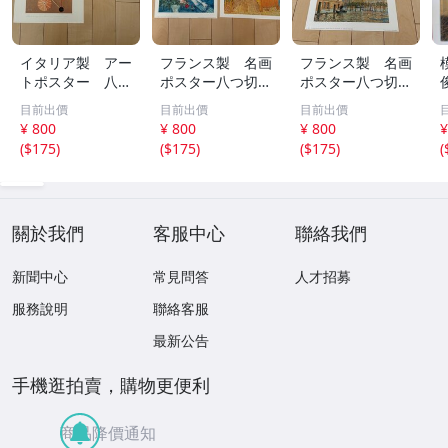
イタリア製 アー
フランス製 名画
フランス製 名画
トポスター 八つ
ポスター八つ切
ポスター八つ切
切（303×242）
（303×242） モ
（303×242） モ
目前出價
目前出價
目前出價
10枚セット ①
ネ ミレー シャ
ネ シスレー モ
¥ 800
¥ 800
¥ 800
¥
ガール ピサロ
ジリアニ マリー
(
$175
)
(
$175
)
(
$175
)
(
他10枚セット
ローランサン 他
②
10枚セット ①
關於我們
客服中心
聯絡我們
新聞中心
常見問答
人才招募
服務說明
聯絡客服
最新公告
手機逛拍賣，購物更便利
商品降價通知