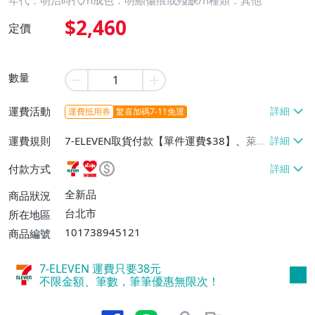
年代：明治時代/n成色：明顯傷痕或殘缺/n種類：其他
$2,460
定價
數量
運費活動
運費抵用券
驚喜加碼7-11免運
運費規則
7-ELEVEN取貨付款【單件運費$38】、萊爾
富取貨付款【單件運費$60】、宅配/貨運
付款方式
【單件運費$130】
全新品
商品狀況
台北市
所在地區
101738945121
商品編號
7-ELEVEN 運費只要
38
元
不限金額、筆數，筆筆優惠無限次！