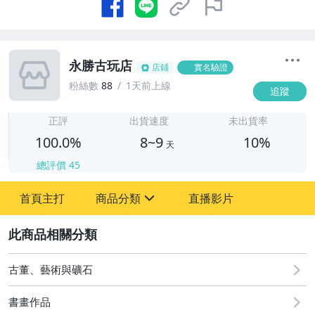
永勝古玩店
店鋪
實名驗證
粉絲數
88
1天前上線
追蹤
8
正評
出貨速度
未出貨率
100.0%
8~9
10%
天
總評價
45
首頁主打
商品分類
直播影片
sign
2
其它
古董、藝術與礦石
書畫作品