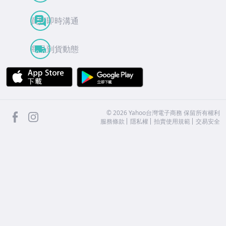
買賣即時溝通
商品到貨動態
APP Store
Google Play
facebook
Instagram
©
2026
Yahoo台灣電子商務 保留所有權利
服務條款
隱私權
拍賣使用規範
交易安全