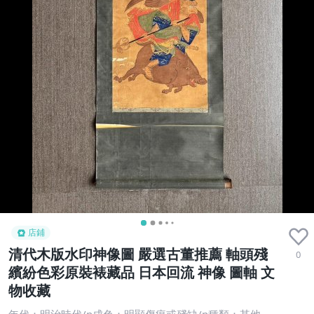
店鋪
清代木版水印神像圖 嚴選古董推薦 軸頭殘
0
繽紛色彩原裝裱藏品 日本回流 神像 圖軸 文
物收藏