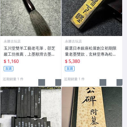
永勝古玩店
永勝古玩店
玉川堂雙羊工藝老毛筆，邵芝
嚴選日本銀座松屋創立初期限
巖工坊推薦，上墨順滑古墨專
量老墨雙款，玄林堂專為松屋
用 老墨 冬青 老筆
打造，重量22.5g，適合收藏
$ 1,160
$ 5,380
及品味民國時期古雅文化 文房
直購
直購
用具 民國古墨 收藏文玩
近期銷量 1 件
近期銷量 1 件