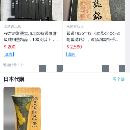
永勝古玩店
永勝古玩店
程君房聚墨堂項老師特選燈盞
嚴選1936年版《虞恭公溫公碑
級純桐墨精品，100克以上，
附墓誌銘》，歐陽洵親筆手
檀香墨質細膩黑亮 藍紫光放 檢
跡，典藏歷史與書法珍品 唐史
$ 200
$ 2,580
驗嚴選推薦 燈盞級墨 放藍紫光
研究 碑刻藝術 田中和市版
直購
直購
檢驗嚴選
近期銷量 1 件
日本代購
看全部