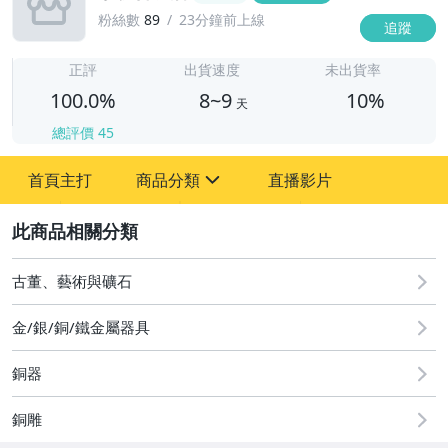
粉絲數
89
23分鐘前上線
追蹤
8
正評
出貨速度
未出貨率
100.0%
8~9
10%
天
總評價
45
首頁主打
商品分類
直播影片
sign
2
其它
古董、藝術與礦石
金/銀/銅/鐵金屬器具
銅器
銅雕