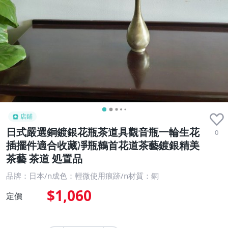
店鋪
日式嚴選銅鍍銀花瓶茶道具觀音瓶一輪生花
0
插擺件適合收藏凈瓶鶴首花道茶藝鍍銀精美
茶藝 茶道 処置品
品牌：日本/n成色：輕微使用痕跡/n材質：銅
$1,060
定價