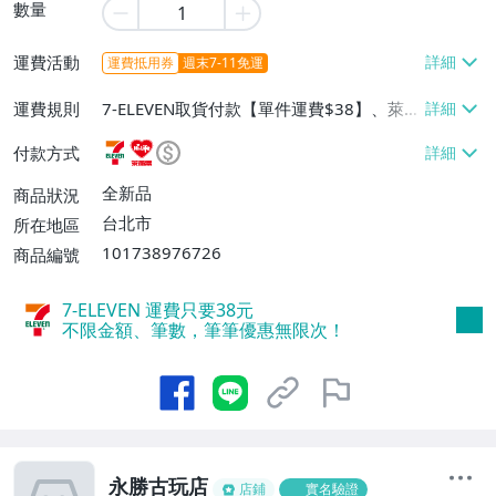
數量
運費活動
運費抵用券
週末7-11免運
運費規則
7-ELEVEN取貨付款【單件運費$38】、萊爾
富取貨付款【單件運費$60】、宅配/貨運
付款方式
【單件運費$130】
全新品
商品狀況
台北市
所在地區
101738976726
商品編號
7-ELEVEN 運費只要
38
元
不限金額、筆數，筆筆優惠無限次！
永勝古玩店
店鋪
實名驗證