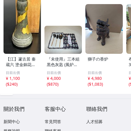
【江】邃古居 秦
『未使用』三本組
獅子の香炉
蔵六 塗金銅花器
黒色灰匙 (風炉用)
直径約9cm×高さ
化粧箱
目前出價
目前出價
目前出價
30cm 在銘 共箱
¥ 1,100
¥ 4,000
¥ 4,980
¥
古美術品(華道具
(
$240
)
(
$870
)
(
$1,083
)
(
花生花瓶花生飾
壺)BXZ2737 LTah
kp CTqxaf
關於我們
客服中心
聯絡我們
新聞中心
常見問答
人才招募
服務說明
聯絡客服