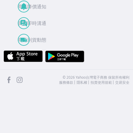
商品降價通知
買賣即時溝通
商品到貨動態
APP Store
Google Play
facebook
Instagram
©
2026
Yahoo台灣電子商務 保留所有權利
服務條款
隱私權
拍賣使用規範
交易安全