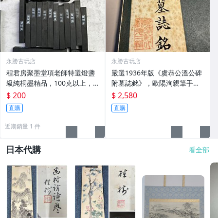
永勝古玩店
永勝古玩店
程君房聚墨堂項老師特選燈盞
嚴選1936年版《虞恭公溫公碑
級純桐墨精品，100克以上，
附墓誌銘》，歐陽洵親筆手
檀香墨質細膩黑亮 藍紫光放 檢
跡，典藏歷史與書法珍品 唐史
$ 200
$ 2,580
驗嚴選推薦 燈盞級墨 放藍紫光
研究 碑刻藝術 田中和市版
直購
直購
檢驗嚴選
近期銷量 1 件
日本代購
看全部