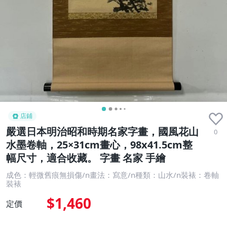
店鋪
嚴選日本明治昭和時期名家字畫，國風花山
0
水墨卷軸，25×31cm畫心，98x41.5cm整
幅尺寸，適合收藏。 字畫 名家 手繪
成色：輕微舊痕無損傷/n畫法：寫意/n種類：山水/n裝裱：卷軸
裝裱
$1,460
定價