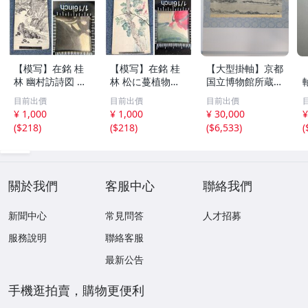
【模写】在銘 桂
【模写】在銘 桂
【大型掛軸】京都
林 幽村訪詩図 水
林 松に蔓植物図
国立博物館所蔵
墨山水図 人物 橋
花鳥図 松藤図 紙
国宝 天橋立図 雪
目前出價
目前出價
目前出價
紙本 まくり 132×
本 掛軸 まくり 13
舟等楊筆 紙本墨
¥ 1,000
¥ 1,000
¥ 30,000
¥
32㎝ 古玩 骨董 古
1.5×32㎝ 古玩 骨
画 一幅
(
$218
)
(
$218
)
(
$6,533
)
(
美術 掛け軸 書画
董 美術 仮巻き 書
日本画 水墨 紙本
画 水墨 日本画 紙
掛軸 (K30168)
本掛軸 (K30169)
關於我們
客服中心
聯絡我們
新聞中心
常見問答
人才招募
服務說明
聯絡客服
最新公告
手機逛拍賣，購物更便利