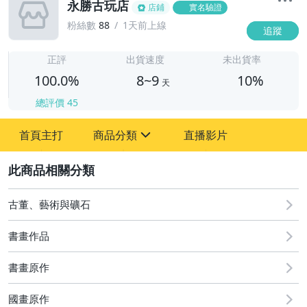
永勝古玩店
店鋪
實名驗證
粉絲數
88
1天前上線
追蹤
8
正評
出貨速度
未出貨率
100.0%
8~9
10%
天
總評價
45
首頁主打
商品分類
直播影片
sign
2
其它
古董、藝術與礦石
書畫作品
書畫原作
國畫原作