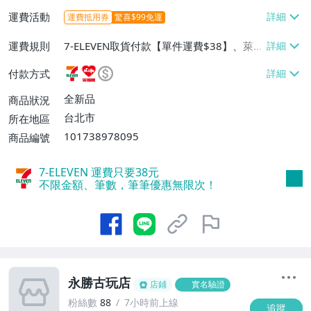
運費活動
運費抵用券
驚喜$99免運
運費規則
7-ELEVEN取貨付款【單件運費$38】、萊爾
富取貨付款【單件運費$60】、宅配/貨運
付款方式
【單件運費$130】
全新品
商品狀況
台北市
所在地區
101738978095
商品編號
7-ELEVEN 運費只要
38
元
不限金額、筆數，筆筆優惠無限次！
永勝古玩店
店鋪
實名驗證
粉絲數
88
7小時前上線
追蹤