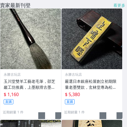
賣家最新刊登
看更多
永勝古玩店
永勝古玩店
玉川堂雙羊工藝老毛筆，邵芝
嚴選日本銀座松屋創立初期限
巖工坊推薦，上墨順滑古墨專
量老墨雙款，玄林堂專為松屋
用 老墨 冬青 老筆
打造，重量22.5g，適合收藏
$ 1,160
$ 5,380
及品味民國時期古雅文化 文房
直購
直購
用具 民國古墨 收藏文玩
近期銷量 1 件
近期銷量 1 件