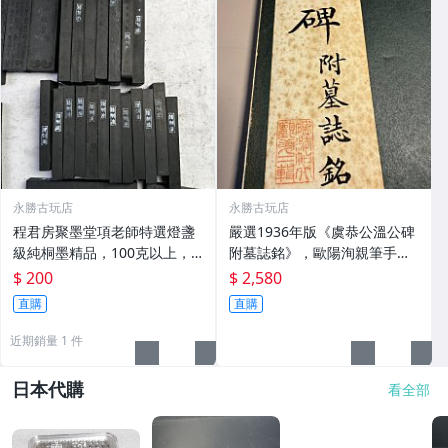
永勝古玩店
永勝古玩店
程君房聚墨堂項老師特選燈盞
嚴選1936年版《虞恭公溫公碑
級純桐墨精品，100克以上，
附墓誌銘》，歐陽洵親筆手
檀香墨質細膩黑亮 藍紫光放 檢
跡，典藏歷史與書法珍品 唐史
$ 200
$ 2,580
驗嚴選推薦 燈盞級墨 放藍紫光
研究 碑刻藝術 田中和市版
直購
直購
檢驗嚴選
近期銷量 1 件
日本代購
看全部