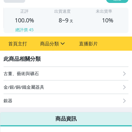
8
正評
出貨速度
未出貨率
100.0%
8~9
10%
天
總評價
45
首頁主打
商品分類
直播影片
sign
2
其它
古董、藝術與礦石
金/銀/銅/鐵金屬器具
銀器
商品資訊