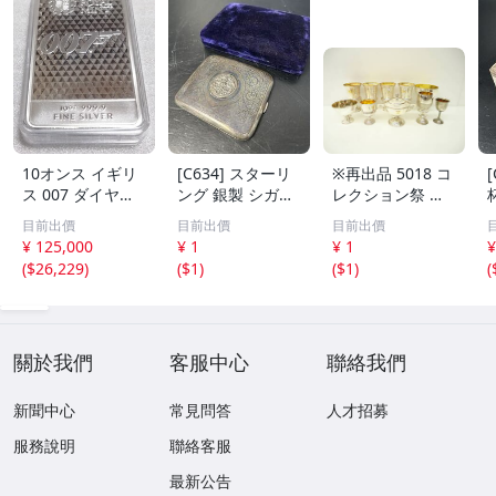
10オンス イギリ
[C634] スターリ
※再出品 5018 コ
ス 007 ダイヤモ
ング 銀製 シガレ
レクション祭 銀
ンドは永遠に 純
ットケース 118g
製 Silver 刻印 ト
目前出價
目前出價
目前出價
銀 バー
アンティーク シ
ロフィー 8点 691
¥ 125,000
¥ 1
¥ 1
¥
ルバー ヴィンテ
g 無刻印 2点
(
$26,229
)
(
$1
)
(
$1
)
(
ージ レトロ ケー
ス 銀製品
關於我們
客服中心
聯絡我們
新聞中心
常見問答
人才招募
服務說明
聯絡客服
最新公告