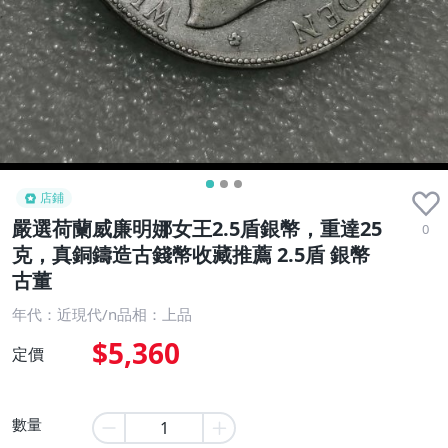
店鋪
嚴選荷蘭威廉明娜女王2.5盾銀幣，重達25
0
克，真銅鑄造古錢幣收藏推薦 2.5盾 銀幣
古董
年代：近現代/n品相：上品
$5,360
定價
數量