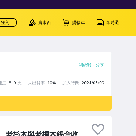
登入
賣東西
購物車
即時通
關於我
分享
速度
8~9
天
未出貨率
10%
加入時間
2024/05/09
，老杉木與老桐木錦盒收