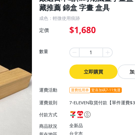
藏推薦 錦盒 字畫 盒具
成色：輕微使用痕跡
$1,680
定價
數量
立即購買
加
運費活動
運費抵用券
驚喜加碼7-11免運
運費規則
7-ELEVEN取貨付款【單件運費
0】、宅配/貨運【單件運費$130
付款方式
全新品
商品狀況
台北市
所在地區