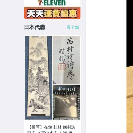
日本代購
看全部
【模写】在銘 桂林 幽村訪
詩図 水墨山水図 人物 橋