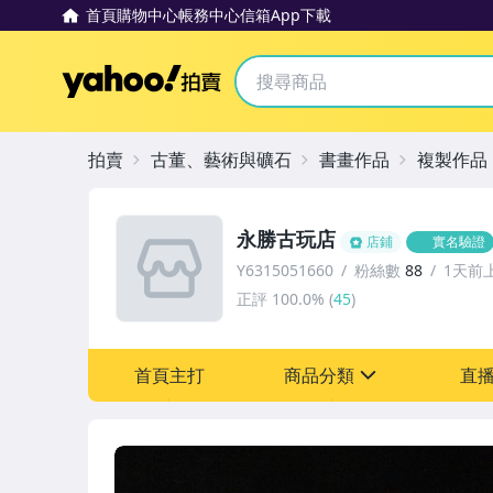
首頁
購物中心
帳務中心
信箱
App下載
Yahoo拍賣
拍賣
古董、藝術與礦石
書畫作品
複製作品
永勝古玩店
店鋪
實名驗證
Y6315051660
粉絲數
88
1天前
正評
100.0%
(
45
)
首頁主打
商品分類
直
sign
其它