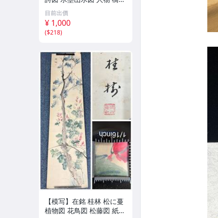
紙本 まくり 132×32㎝ 古
目前出價
玩 骨董 古美術 掛け軸 書
¥ 1,000
画 日本画 水墨 紙本掛軸
(
$218
)
(K30168)
【模写】在銘 桂林 松に蔓
植物図 花鳥図 松藤図 紙本