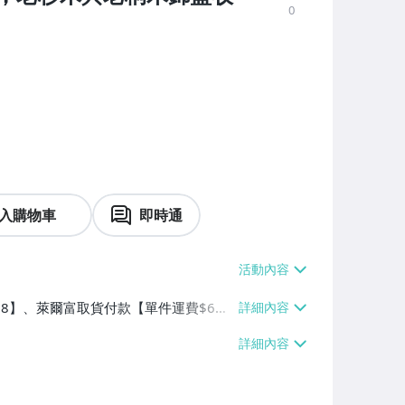
0
入購物車
即時通
$38】、萊爾富取貨付款【單件運費$6
】