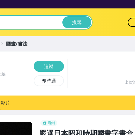
搜尋
國畫/書法
追蹤
上線
即時通
出貨
播影片
店鋪
嚴選日本昭和時期國畫字畫盒