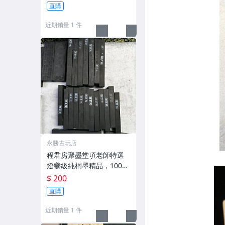
g，適合收藏及品味民國時
直購
期古雅文化 文房用具 民國
古墨 收藏文玩
近期銷量 1 件
永勝古玩店
程君房聚墨堂項老師特選
燈盞級純桐墨精品，100克
以上，檀香墨質細膩黑亮
$ 200
藍紫光放 檢驗嚴選推薦 燈
直購
盞級墨 放藍紫光 檢驗嚴選
近期銷量 1 件