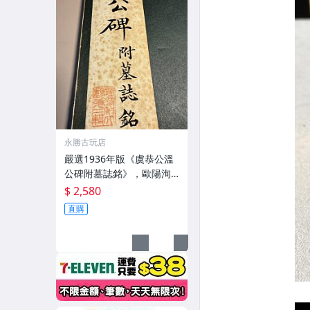
永勝古玩店
嚴選1936年版《虞恭公溫
公碑附墓誌銘》，歐陽洵
親筆手跡，典藏歷史與書
$ 2,580
法珍品 唐史研究 碑刻藝術
直購
田中和市版