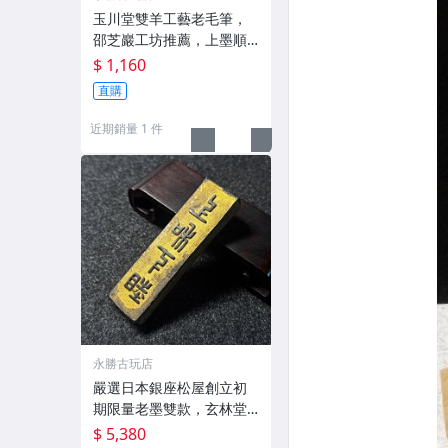
玉川堂雙羊工藝老毛筆，
邵芝巖工坊推薦，上墨順
滑古墨專用 老墨 冬青 老筆
$ 1,160
直購
近期銷量 1 件
永勝古玩店
嚴選日本銀座松屋創立初
期限量老墨雙款，玄林堂
專為松屋打造，重量22.5
$ 5,380