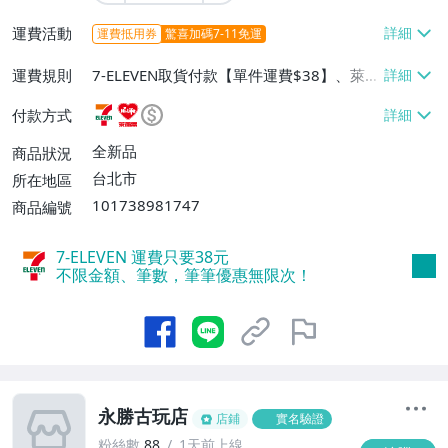
運費活動
運費抵用券
驚喜加碼7-11免運
運費規則
7-ELEVEN取貨付款【單件運費$38】、萊爾
富取貨付款【單件運費$60】、宅配/貨運
付款方式
【單件運費$130】
全新品
商品狀況
台北市
所在地區
101738981747
商品編號
7-ELEVEN 運費只要
38
元
不限金額、筆數，筆筆優惠無限次！
永勝古玩店
店鋪
實名驗證
粉絲數
88
1天前上線