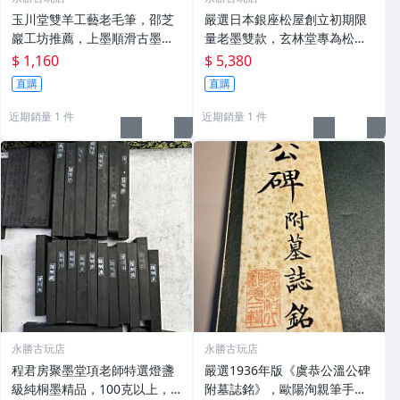
玉川堂雙羊工藝老毛筆，邵芝
嚴選日本銀座松屋創立初期限
巖工坊推薦，上墨順滑古墨專
量老墨雙款，玄林堂專為松屋
用 老墨 冬青 老筆
打造，重量22.5g，適合收藏
$ 1,160
$ 5,380
及品味民國時期古雅文化 文房
直購
直購
用具 民國古墨 收藏文玩
近期銷量 1 件
近期銷量 1 件
永勝古玩店
永勝古玩店
程君房聚墨堂項老師特選燈盞
嚴選1936年版《虞恭公溫公碑
級純桐墨精品，100克以上，
附墓誌銘》，歐陽洵親筆手