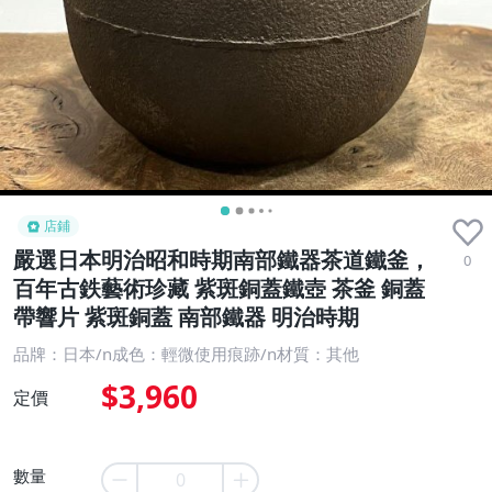
店鋪
嚴選日本明治昭和時期南部鐵器茶道鐵釜，
0
百年古鉄藝術珍藏 紫斑銅蓋鐵壺 茶釜 銅蓋
帶響片 紫斑銅蓋 南部鐵器 明治時期
品牌：日本/n成色：輕微使用痕跡/n材質：其他
$3,960
定價
數量