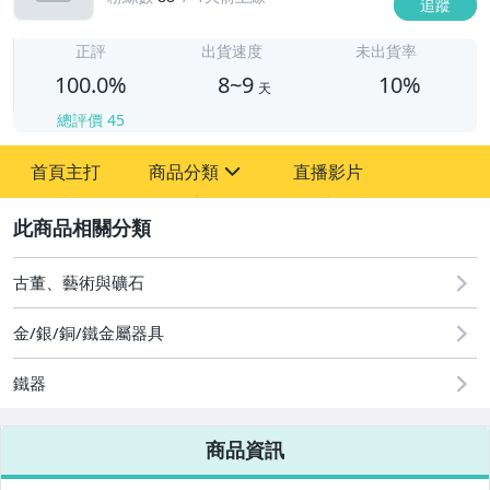
追蹤
8
正評
出貨速度
未出貨率
100.0%
8~9
10%
天
總評價
45
首頁主打
商品分類
直播影片
sign
2
其它
古董、藝術與礦石
金/銀/銅/鐵金屬器具
鐵器
商品資訊