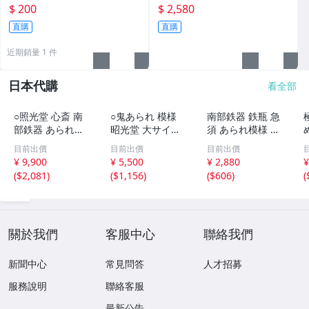
檀香墨質細膩黑亮 藍紫光放 檢
跡，典藏歷史與書法珍品 唐史
$ 200
$ 2,580
驗嚴選推薦 燈盞級墨 放藍紫光
研究 碑刻藝術 田中和市版
直購
直購
檢驗嚴選
近期銷量 1 件
日本代購
看全部
○照光堂 心斎 南
○鬼あられ 模様
南部鉄器 鉄瓶 急
部鉄器 あられ模
昭光堂 大サイズ
須 あられ模様 茶
様 鉄瓶 ひねり提
鉄瓶 当時物
道具 伝統工芸品
目前出價
目前出價
目前出價
み
¥ 9,900
¥ 5,500
¥ 2,880
¥
(
$2,081
)
(
$1,156
)
(
$606
)
(
關於我們
客服中心
聯絡我們
新聞中心
常見問答
人才招募
服務說明
聯絡客服
最新公告