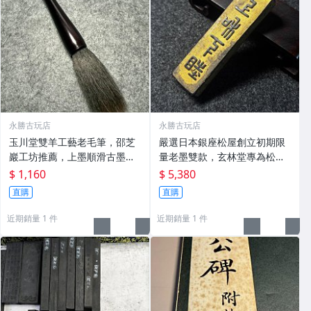
永勝古玩店
永勝古玩店
玉川堂雙羊工藝老毛筆，邵芝
嚴選日本銀座松屋創立初期限
巖工坊推薦，上墨順滑古墨專
量老墨雙款，玄林堂專為松屋
用 老墨 冬青 老筆
打造，重量22.5g，適合收藏
$ 1,160
$ 5,380
及品味民國時期古雅文化 文房
直購
直購
用具 民國古墨 收藏文玩
近期銷量 1 件
近期銷量 1 件