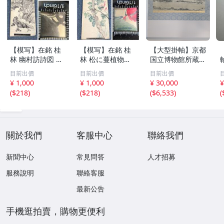
【模写】在銘 桂
【模写】在銘 桂
【大型掛軸】京都
林 幽村訪詩図 水
林 松に蔓植物図
国立博物館所蔵
墨山水図 人物 橋
花鳥図 松藤図 紙
国宝 天橋立図 雪
目前出價
目前出價
目前出價
紙本 まくり 132×
本 掛軸 まくり 13
舟等楊筆 紙本墨
¥ 1,000
¥ 1,000
¥ 30,000
¥
32㎝ 古玩 骨董 古
1.5×32㎝ 古玩 骨
画 一幅
(
$218
)
(
$218
)
(
$6,533
)
(
美術 掛け軸 書画
董 美術 仮巻き 書
日本画 水墨 紙本
画 水墨 日本画 紙
掛軸 (K30168)
本掛軸 (K30169)
關於我們
客服中心
聯絡我們
新聞中心
常見問答
人才招募
服務說明
聯絡客服
最新公告
手機逛拍賣，購物更便利