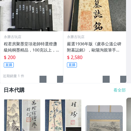
永勝古玩店
永勝古玩店
程君房聚墨堂項老師特選燈盞
嚴選1936年版《虞恭公溫公碑
級純桐墨精品，100克以上，
附墓誌銘》，歐陽洵親筆手
檀香墨質細膩黑亮 藍紫光放 檢
跡，典藏歷史與書法珍品 唐史
$ 200
$ 2,580
驗嚴選推薦 燈盞級墨 放藍紫光
研究 碑刻藝術 田中和市版
直購
直購
檢驗嚴選
近期銷量 1 件
日本代購
看全部