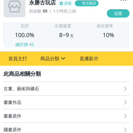
永勝古玩店
店鋪
實名驗證
粉絲數
88
1小時前上線
追蹤
8
正評
出貨速度
未出貨率
100.0%
8~9
10%
天
總評價
45
首頁主打
商品分類
直播影片
sign
2
其它
古董、藝術與礦石
書畫作品
書畫原作
國畫原作