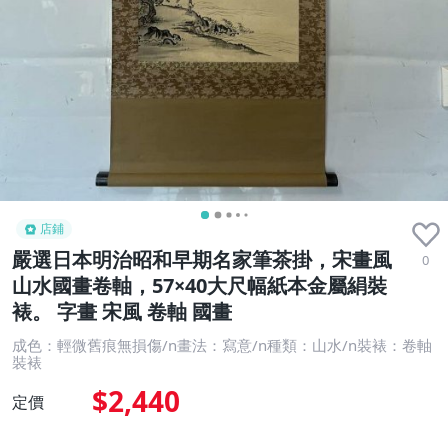
店鋪
嚴選日本明治昭和早期名家筆茶掛，宋畫風
0
山水國畫卷軸，57×40大尺幅紙本金屬絹裝
裱。 字畫 宋風 卷軸 國畫
成色：輕微舊痕無損傷/n畫法：寫意/n種類：山水/n裝裱：卷軸
裝裱
$2,440
定價