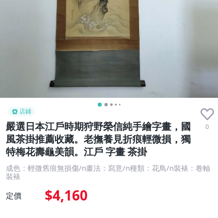
店鋪
嚴選日本江戶時期狩野榮信純手繪字畫，國
0
風茶掛推薦收藏。老撫養見折痕輕微損，獨
特梅花壽龜美韻。江戶 字畫 茶掛
成色：輕微舊痕無損傷/n畫法：寫意/n種類：花鳥/n裝裱：卷軸
裝裱
$4,160
定價