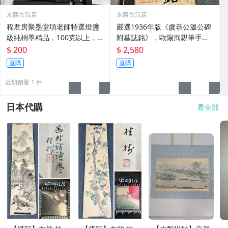
永勝古玩店
永勝古玩店
程君房聚墨堂項老師特選燈盞
嚴選1936年版《虞恭公溫公碑
級純桐墨精品，100克以上，
附墓誌銘》，歐陽洵親筆手
檀香墨質細膩黑亮 藍紫光放 檢
跡，典藏歷史與書法珍品 唐史
$ 200
$ 2,580
驗嚴選推薦 燈盞級墨 放藍紫光
研究 碑刻藝術 田中和市版
直購
直購
檢驗嚴選
近期銷量 1 件
日本代購
看全部