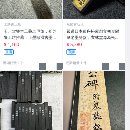
永勝古玩店
永勝古玩店
玉川堂雙羊工藝老毛筆，邵芝
嚴選日本銀座松屋創立初期限
巖工坊推薦，上墨順滑古墨專
量老墨雙款，玄林堂專為松屋
用 老墨 冬青 老筆
打造，重量22.5g，適合收藏
$ 1,160
$ 5,380
及品味民國時期古雅文化 文房
直購
直購
用具 民國古墨 收藏文玩
近期銷量 1 件
近期銷量 1 件