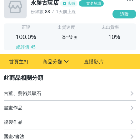
永勝古玩店
店鋪
實名驗證
粉絲數
88
1天前上線
追蹤
8
正評
出貨速度
未出貨率
100.0%
8~9
10%
天
總評價
45
首頁主打
商品分類
直播影片
sign
2
其它
古董、藝術與礦石
書畫作品
複製作品
國畫/書法