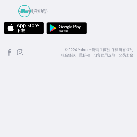
商品到貨動態
APP Store
Google Play
facebook
Instagram
©
2026
Yahoo台灣電子商務 保留所有權利
服務條款
隱私權
拍賣使用規範
交易安全