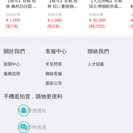
【模写】在銘 桂
【模写】在銘 桂
【大型掛軸】京都
林 幽村訪詩図 水
林 松に蔓植物図
国立博物館所蔵
墨山水図 人物 橋
花鳥図 松藤図 紙
国宝 天橋立図 雪
目前出價
目前出價
目前出價
紙本 まくり 132×
本 掛軸 まくり 13
舟等楊筆 紙本墨
¥ 1,000
¥ 1,000
¥ 30,000
¥
32㎝ 古玩 骨董 古
1.5×32㎝ 古玩 骨
画 一幅
(
$218
)
(
$218
)
(
$6,533
)
(
美術 掛け軸 書画
董 美術 仮巻き 書
日本画 水墨 紙本
画 水墨 日本画 紙
掛軸 (K30168)
本掛軸 (K30169)
關於我們
客服中心
聯絡我們
新聞中心
常見問答
人才招募
服務說明
聯絡客服
最新公告
手機逛拍賣，購物更便利
商品降價通知
買賣即時溝通