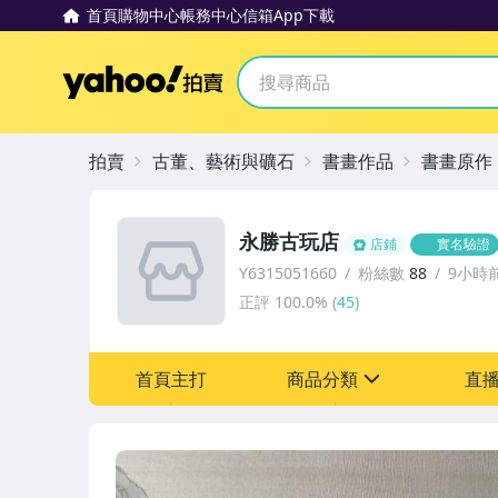
首頁
購物中心
帳務中心
信箱
App下載
Yahoo拍賣
拍賣
古董、藝術與礦石
書畫作品
書畫原作
永勝古玩店
店鋪
實名驗證
Y6315051660
粉絲數
88
9小時
正評
100.0%
(
45
)
首頁主打
商品分類
直
sign
其它