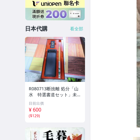
日本代購
看全部
R080713断捨離 処分「山
水 特選書道セット」未使
用品
目前出價
¥ 600
(
$129
)