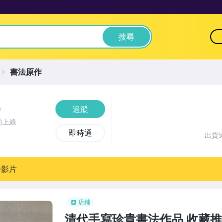
搜尋
書法原作
追蹤
前上線
即時通
出貨
播影片
店鋪
清代手寫珍貴書法作品 收藏推薦