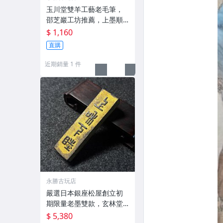
玉川堂雙羊工藝老毛筆，
邵芝巖工坊推薦，上墨順
滑古墨專用 老墨 冬青 老筆
$ 1,160
直購
近期銷量 1 件
永勝古玩店
嚴選日本銀座松屋創立初
期限量老墨雙款，玄林堂
專為松屋打造，重量22.5
$ 5,380