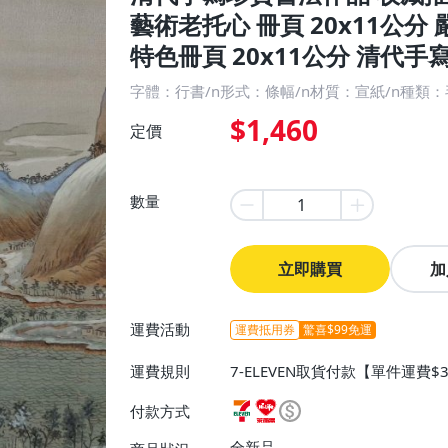
藝術老托心 冊頁 20x11公
特色冊頁 20x11公分 清代手
字體：行書/n形式：條幅/n材質：宣紙/n種類
$1,460
定價
數量
立即購買
加
運費活動
運費抵用券
驚喜$99免運
運費規則
7-ELEVEN取貨付款【單件運費
0】、宅配/貨運【單件運費$130
付款方式
全新品