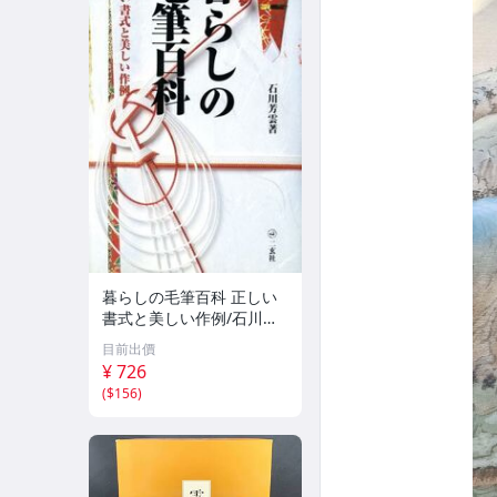
暮らしの毛筆百科 正しい
書式と美しい作例/石川芳
雲(著者)
目前出價
¥ 726
(
$156
)