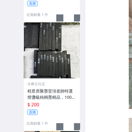
g，適合收藏及品味民國時
直購
期古雅文化 文房用具 民國
古墨 收藏文玩
近期銷量 1 件
永勝古玩店
程君房聚墨堂項老師特選
燈盞級純桐墨精品，100克
以上，檀香墨質細膩黑亮
$ 200
藍紫光放 檢驗嚴選推薦 燈
直購
盞級墨 放藍紫光 檢驗嚴選
近期銷量 1 件