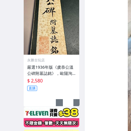
永勝古玩店
嚴選1936年版《虞恭公溫
公碑附墓誌銘》，歐陽洵
親筆手跡，典藏歷史與書
$ 2,580
法珍品 唐史研究 碑刻藝術
直購
田中和市版