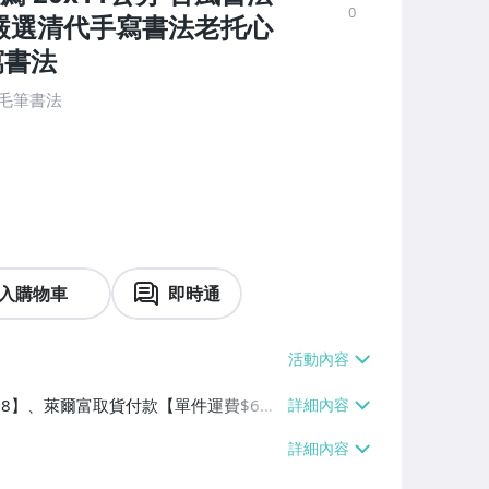
0
分 嚴選清代手寫書法老托心
寫書法
：毛筆書法
入購物車
即時通
$38】、萊爾富取貨付款【單件運費$6
】