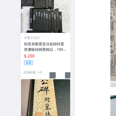
永勝古玩店
程君房聚墨堂項老師特選
燈盞級純桐墨精品，100克
以上，檀香墨質細膩黑亮
$ 200
藍紫光放 檢驗嚴選推薦 燈
直購
盞級墨 放藍紫光 檢驗嚴選
近期銷量 1 件