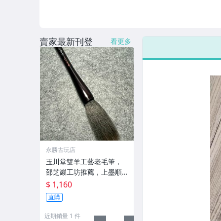
賣家最新刊登
看更多
永勝古玩店
玉川堂雙羊工藝老毛筆，
邵芝巖工坊推薦，上墨順
滑古墨專用 老墨 冬青 老筆
$ 1,160
直購
近期銷量 1 件