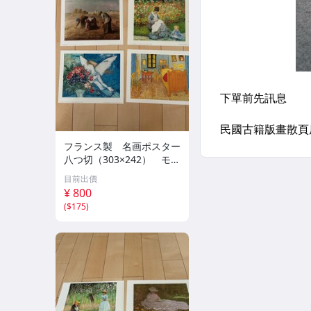
フランス製 名画ポスター
八つ切（303×242） モ
ネ ミレー シャガール
目前出價
ピサロ 他10枚セット
¥ 800
②
(
$175
)