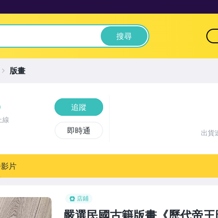
搜尋
版畫
追蹤
上線
即時通
出貨
播影片
店鋪
嚴選民國古籍版畫《歷代帝王圖》