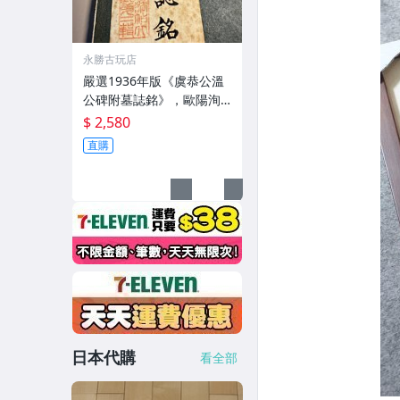
永勝古玩店
嚴選1936年版《虞恭公溫
公碑附墓誌銘》，歐陽洵
親筆手跡，典藏歷史與書
$ 2,580
法珍品 唐史研究 碑刻藝術
直購
田中和市版
日本代購
看全部