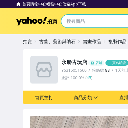
首頁
購物中心
帳務中心
信箱
App下載
Yahoo拍賣
拍賣
古董、藝術與礦石
書畫作品
複製作品
永勝古玩店
店鋪
實名驗證
Y6315051660
粉絲數
88
1天前
正評
100.0%
(
45
)
首頁主打
商品分類
直
sign
其它