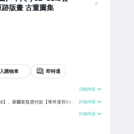
0
原跡版畫 古董圖集
入購物車
即時通
$38】、萊爾富取貨付款【單件運費$6
】