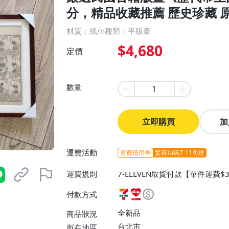
分，精品收藏推薦 歷史珍藏 
材質：紙/n種類：平版畫
$4,680
定價
數量
立即購買
加
運費活動
運費抵用券
驚喜加碼7-11免運
運費規則
7-ELEVEN取貨付款【單件運費
0】、宅配/貨運【單件運費$130
付款方式
全新品
商品狀況
台北市
所在地區