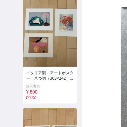
イタリア製 アートポスタ
ー 八つ切（303×242）
10枚セット ①
目前出價
¥ 800
(
$175
)