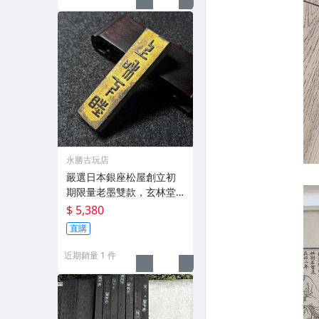
永勝古玩店
嚴選日本銀座松屋創立初
期限量老墨雙款，玄林堂
專為松屋打造，重量22.5
$ 5,380
g，適合收藏及品味民國時
直購
期古雅文化 文房用具 民國
古墨 收藏文玩
近期銷量 1 件