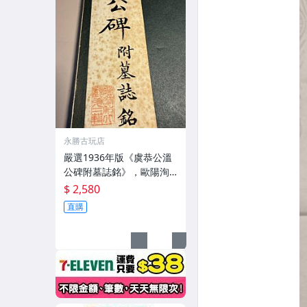
永勝古玩店
嚴選1936年版《虞恭公溫
公碑附墓誌銘》，歐陽洵
親筆手跡，典藏歷史與書
$ 2,580
法珍品 唐史研究 碑刻藝術
直購
田中和市版