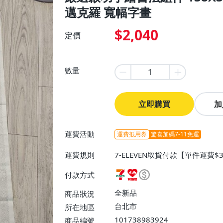
邁克羅 寬幅字畫
$2,040
定價
數量
立即購買
加
運費活動
運費抵用券
驚喜加碼7-11免運
運費規則
7-ELEVEN取貨付款【單件運費
0】、宅配/貨運【單件運費$130
付款方式
全新品
商品狀況
台北市
所在地區
101738983924
商品編號