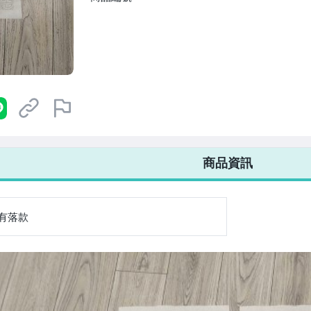
7-ELEVEN 運費只要
38
元
不限金額、筆數，筆筆優惠無限次！
商品資訊
有落款