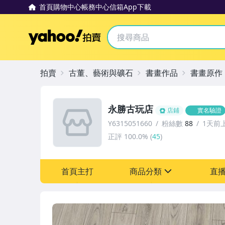
首頁
購物中心
帳務中心
信箱
App下載
Yahoo拍賣
拍賣
古董、藝術與礦石
書畫作品
書畫原作
永勝古玩店
店鋪
實名驗證
Y6315051660
粉絲數
88
1天前
正評
100.0%
(
45
)
首頁主打
商品分類
直
sign
其它