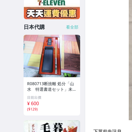
日本代購
看全部
R080713断捨離 処分「山
水 特選書道セット」未使
用品
目前出價
¥ 600
(
$129
)