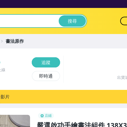
搜尋
書法原作
追蹤
上線
即時通
出貨
播影片
店鋪
嚴選啟功手繪書法組件 138X