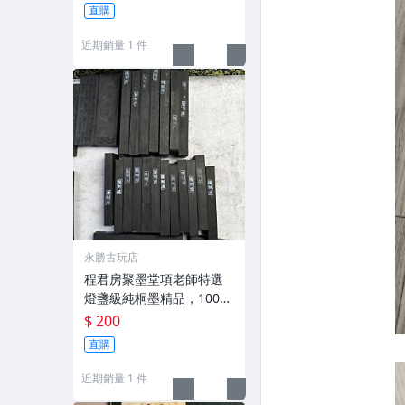
g，適合收藏及品味民國時
直購
期古雅文化 文房用具 民國
古墨 收藏文玩
近期銷量 1 件
永勝古玩店
程君房聚墨堂項老師特選
燈盞級純桐墨精品，100克
以上，檀香墨質細膩黑亮
$ 200
藍紫光放 檢驗嚴選推薦 燈
直購
盞級墨 放藍紫光 檢驗嚴選
近期銷量 1 件