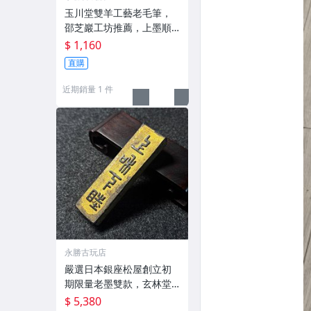
玉川堂雙羊工藝老毛筆，
邵芝巖工坊推薦，上墨順
滑古墨專用 老墨 冬青 老筆
$ 1,160
直購
近期銷量 1 件
永勝古玩店
嚴選日本銀座松屋創立初
期限量老墨雙款，玄林堂
專為松屋打造，重量22.5
$ 5,380