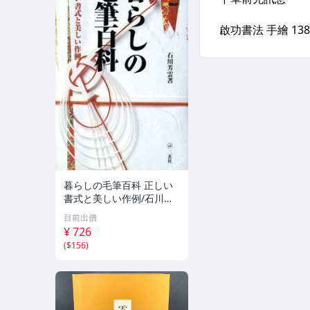
暮らしの毛筆百科 正しい
書式と美しい作例/石川芳
雲(著者)
目前出價
¥ 726
(
$156
)