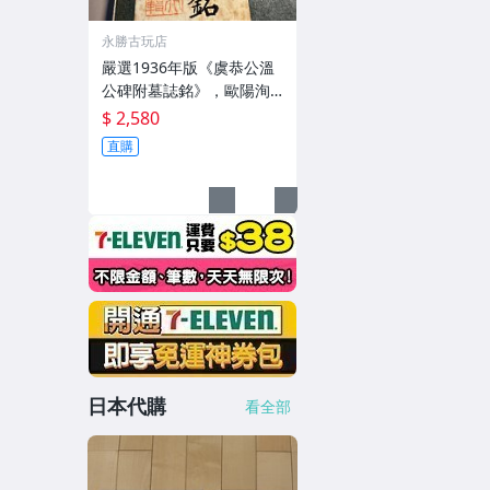
永勝古玩店
嚴選1936年版《虞恭公溫
公碑附墓誌銘》，歐陽洵
親筆手跡，典藏歷史與書
$ 2,580
法珍品 唐史研究 碑刻藝術
直購
田中和市版
日本代購
看全部