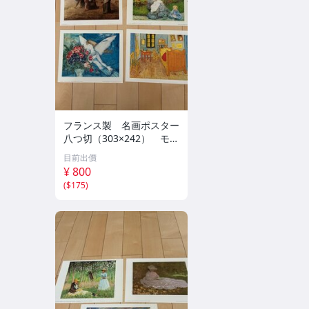
フランス製 名画ポスター
八つ切（303×242） モ
ネ ミレー シャガール
目前出價
ピサロ 他10枚セット
¥ 800
②
(
$175
)