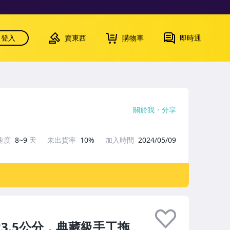
登入
賣東西
購物車
即時通
關於我
分享
速度
8~9
天
未出貨率
10%
加入時間
2024/05/09
3.5公分，典藏級手工拖