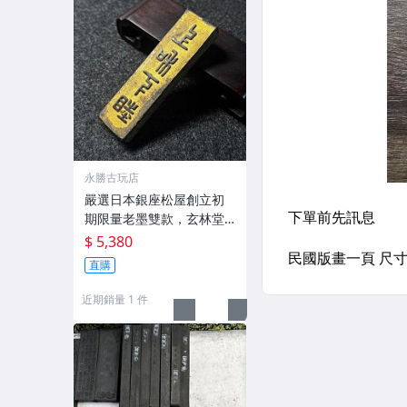
永勝古玩店
嚴選日本銀座松屋創立初
期限量老墨雙款，玄林堂
專為松屋打造，重量22.5
$ 5,380
g，適合收藏及品味民國時
直購
期古雅文化 文房用具 民國
古墨 收藏文玩
近期銷量 1 件