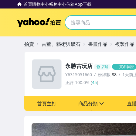
首頁
購物中心
帳務中心
信箱
App下載
Yahoo拍賣
拍賣
古董、藝術與礦石
書畫作品
複製作品
永勝古玩店
店鋪
實名驗證
Y6315051660
粉絲數
88
1天前
正評
100.0%
(
45
)
首頁主打
商品分類
直
sign
其它