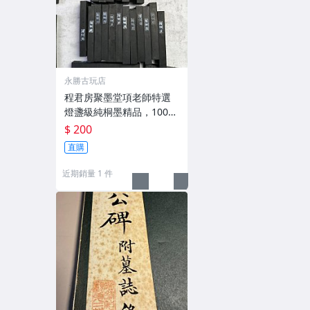
永勝古玩店
程君房聚墨堂項老師特選
燈盞級純桐墨精品，100克
以上，檀香墨質細膩黑亮
$ 200
藍紫光放 檢驗嚴選推薦 燈
直購
盞級墨 放藍紫光 檢驗嚴選
近期銷量 1 件