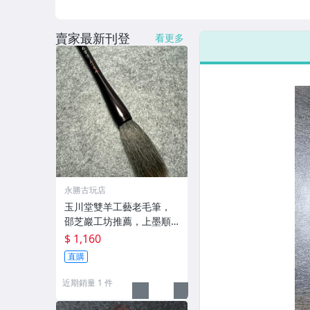
賣家最新刊登
看更多
永勝古玩店
玉川堂雙羊工藝老毛筆，
邵芝巖工坊推薦，上墨順
滑古墨專用 老墨 冬青 老筆
$ 1,160
直購
近期銷量 1 件