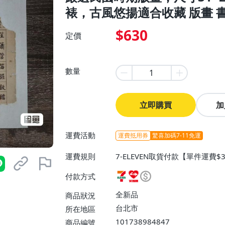
裱，古風悠揚適合收藏 版畫 
$630
定價
數量
立即購買
加
運費活動
運費抵用券
驚喜加碼7-11免運
運費規則
7-ELEVEN取貨付款【單件運費
0】、宅配/貨運【單件運費$130
付款方式
全新品
商品狀況
台北市
所在地區
101738984847
商品編號