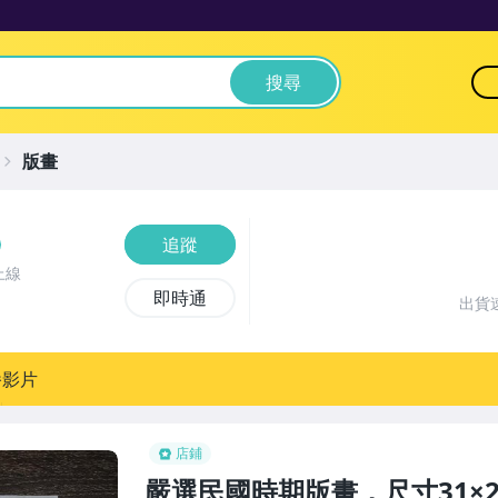
搜尋
版畫
追蹤
上線
即時通
出貨
播影片
店鋪
嚴選民國時期版畫，尺寸31×2