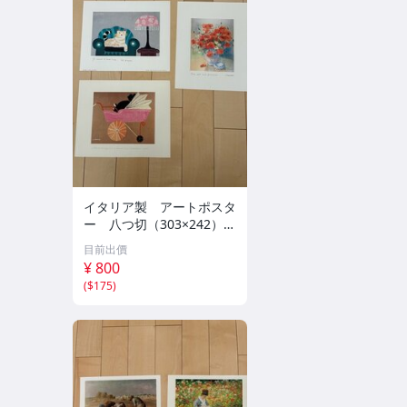
イタリア製 アートポスタ
ー 八つ切（303×242）
10枚セット ①
目前出價
¥ 800
(
$175
)