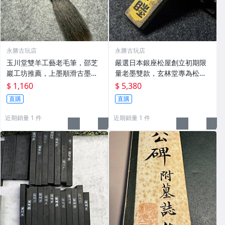
永勝古玩店
永勝古玩店
玉川堂雙羊工藝老毛筆，邵芝
嚴選日本銀座松屋創立初期限
巖工坊推薦，上墨順滑古墨專
量老墨雙款，玄林堂專為松屋
用 老墨 冬青 老筆
打造，重量22.5g，適合收藏
$ 1,160
$ 5,380
及品味民國時期古雅文化 文房
直購
直購
用具 民國古墨 收藏文玩
近期銷量 1 件
近期銷量 1 件