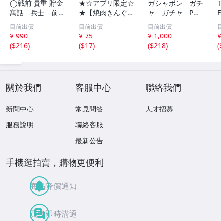
◯戦前 貴重 貯金
★☆アプリ限定☆
ガシャポン ガチ
寓話 兵士 前
★【焼肉きんぐ】
ャ ガチャ POP
線 昭和１４年
平日いつでもクー
ポップ 台紙
目前出價
目前出價
目前出價
非売品 貯金局 古
ポン 10%割引券
非売品 まとめ
¥ 990
¥ 75
¥ 1,000
¥
い 昭和 レトロ ア
9月15日まで Pay
て アンパンマ
(
$216
)
(
$17
)
(
$218
)
(
ンティーク ヴィ
Pay・クレカ決済
ン ポケモン ガ
ンテージ ディス
可 当日利用可能
ンダム サンリ
プレイ /42614
オ 他 大量
關於我們
客服中心
聯絡我們
新聞中心
常見問答
人才招募
服務說明
聯絡客服
最新公告
手機逛拍賣，購物更便利
商品降價通知
買賣即時溝通