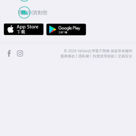
商品到貨動態
APP Store
Google Play
facebook
Instagram
©
2026
Yahoo台灣電子商務 保留所有權利
服務條款
隱私權
拍賣使用規範
交易安全