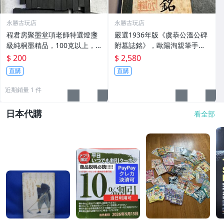
永勝古玩店
永勝古玩店
程君房聚墨堂項老師特選燈盞
嚴選1936年版《虞恭公溫公碑
級純桐墨精品，100克以上，
附墓誌銘》，歐陽洵親筆手
檀香墨質細膩黑亮 藍紫光放 檢
跡，典藏歷史與書法珍品 唐史
$ 200
$ 2,580
驗嚴選推薦 燈盞級墨 放藍紫光
研究 碑刻藝術 田中和市版
直購
直購
檢驗嚴選
近期銷量 1 件
日本代購
看全部