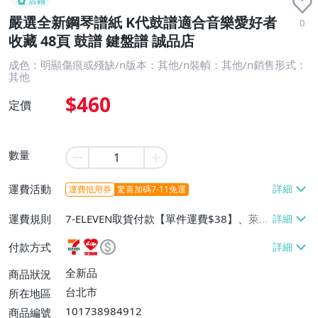
店鋪
嚴選全新鋼琴譜紙 K代鼓譜適合音樂愛好者
0
收藏 48頁 鼓譜 鍵盤譜 誠品店
成色：明顯傷痕或殘缺/n版本：其他/n裝幀：其他/n銷售形式：
其他
$460
定價
數量
運費活動
運費抵用券
驚喜加碼7-11免運
運費規則
7-ELEVEN取貨付款【單件運費$38】、萊爾
富取貨付款【單件運費$60】、宅配/貨運
付款方式
【單件運費$130】
全新品
商品狀況
台北市
所在地區
101738984912
商品編號