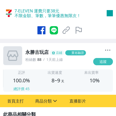
7-ELEVEN 運費只要
38
元
不限金額、筆數，筆筆優惠無限次！
永勝古玩店
店鋪
實名驗證
粉絲數
88
1天前上線
追蹤
8
正評
出貨速度
未出貨率
100.0%
8~9
10%
天
總評價
45
首頁主打
商品分類
直播影片
sign
2
其它