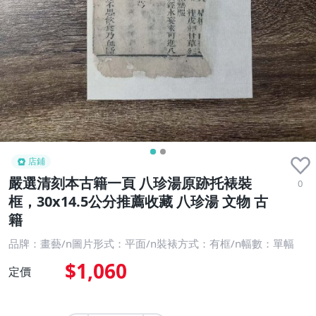
店鋪
嚴選清刻本古籍一頁 八珍湯原跡托裱裝
0
框，30x14.5公分推薦收藏 八珍湯 文物 古
籍
品牌：畫藝/n圖片形式：平面/n裝裱方式：有框/n幅數：單幅
$1,060
定價