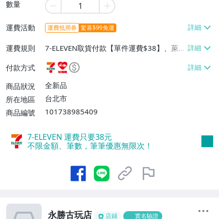
數量
運費活動
運費抵用券
驚喜$99免運
運費規則
7-ELEVEN取貨付款【單件運費$38】、萊爾
富取貨付款【單件運費$60】、宅配/貨運
付款方式
【單件運費$130】
全新品
商品狀況
台北市
所在地區
101738985409
商品編號
7-ELEVEN 運費只要
38
元
不限金額、筆數，筆筆優惠無限次！
永勝古玩店
店鋪
實名驗證