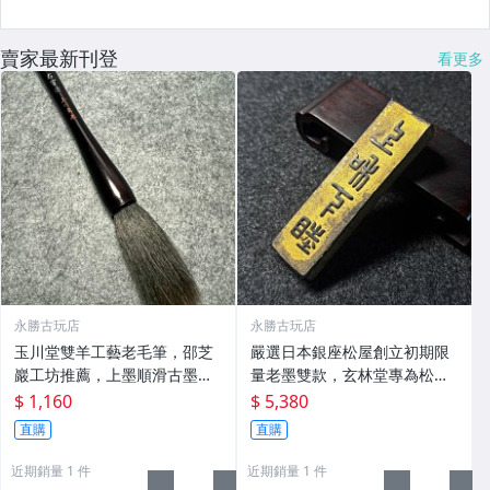
賣家最新刊登
看更多
永勝古玩店
永勝古玩店
玉川堂雙羊工藝老毛筆，邵芝
嚴選日本銀座松屋創立初期限
巖工坊推薦，上墨順滑古墨專
量老墨雙款，玄林堂專為松屋
用 老墨 冬青 老筆
打造，重量22.5g，適合收藏
$ 1,160
$ 5,380
及品味民國時期古雅文化 文房
直購
直購
用具 民國古墨 收藏文玩
近期銷量 1 件
近期銷量 1 件