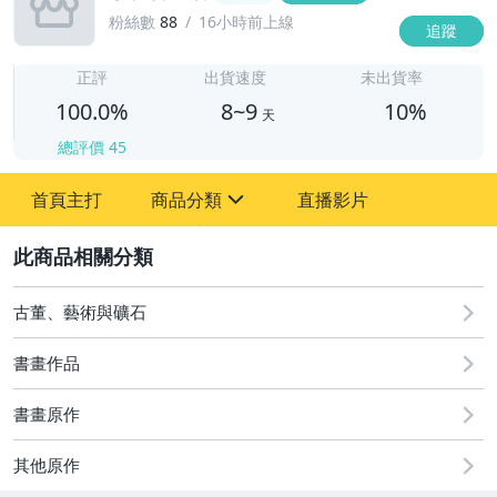
粉絲數
88
16小時前上線
追蹤
8
正評
出貨速度
未出貨率
100.0%
8~9
10%
天
總評價
45
首頁主打
商品分類
直播影片
sign
2
其它
古董、藝術與礦石
書畫作品
書畫原作
其他原作