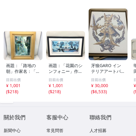
画題：「路地の
画題：「花園のシ
牙狼GARO イン
朝」作家名：「桜
ンフォニー」作家
テリアアートパネ
井陽彦」額付き
名：「藤城清治」
ル（絵本の黄金騎
目前出價
目前出價
目前出價
縦58.5cm 横49c
61/500 額付き 縦
士）
¥ 1,001
¥ 1,001
¥ 30,000
¥
m 厚5.5cm 絵画
32.5cm 横55.5c
(
$218
)
(
$218
)
(
$6,533
)
(
中古 【UC07007
m 厚1cm 絵画 中
5】◎
古 【UW07063
1】◎
關於我們
客服中心
聯絡我們
新聞中心
常見問答
人才招募