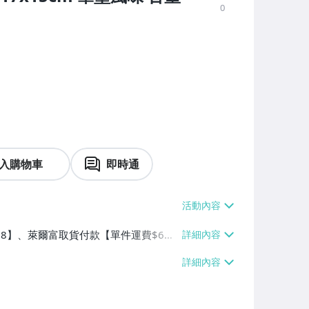
0
入購物車
即時通
$38】、萊爾富取貨付款【單件運費$6
】