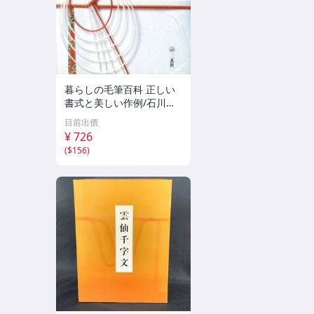
暮らしの毛筆百科 正しい
書式と美しい作例/石川芳
雲(著者)
目前出價
¥ 726
(
$156
)