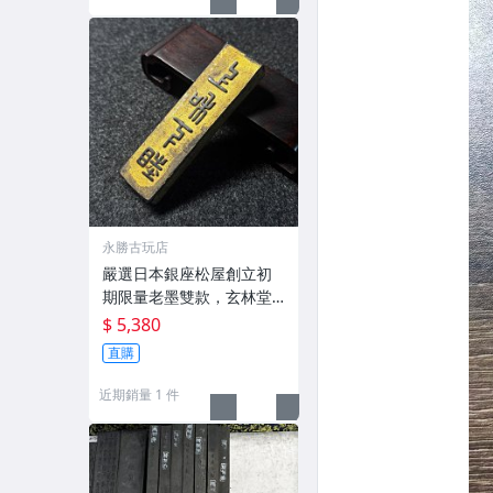
永勝古玩店
嚴選日本銀座松屋創立初
期限量老墨雙款，玄林堂
專為松屋打造，重量22.5
$ 5,380
g，適合收藏及品味民國時
直購
期古雅文化 文房用具 民國
古墨 收藏文玩
近期銷量 1 件