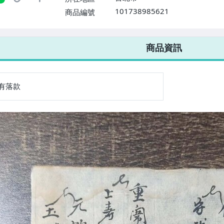
101738985621
商品編號
7-ELEVEN 運費只要
38
元
不限金額、筆數，筆筆優惠無限次！
商品資訊
有落款