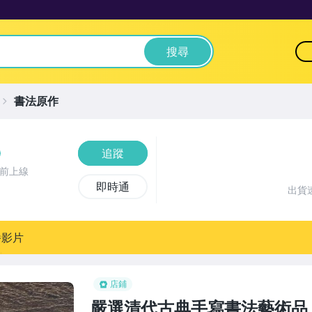
搜尋
書法原作
追蹤
鐘前上線
即時通
出貨
播影片
店鋪
嚴選清代古典手寫書法藝術品 1