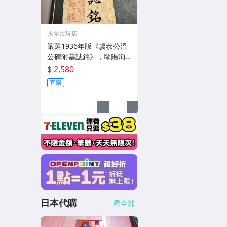
永勝古玩店
嚴選1936年版《虞恭公溫
公碑附墓誌銘》，歐陽洵
親筆手跡，典藏歷史與書
$ 2,580
法珍品 唐史研究 碑刻藝術
直購
田中和市版
日本代購
看全部