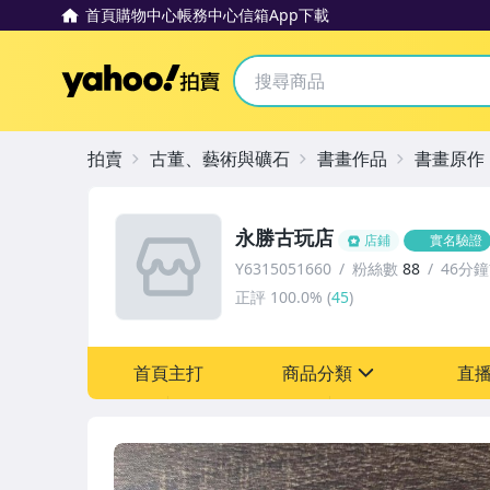
首頁
購物中心
帳務中心
信箱
App下載
Yahoo拍賣
拍賣
古董、藝術與礦石
書畫作品
書畫原作
永勝古玩店
店鋪
實名驗證
Y6315051660
粉絲數
88
46分
正評
100.0%
(
45
)
首頁主打
商品分類
直
sign
其它