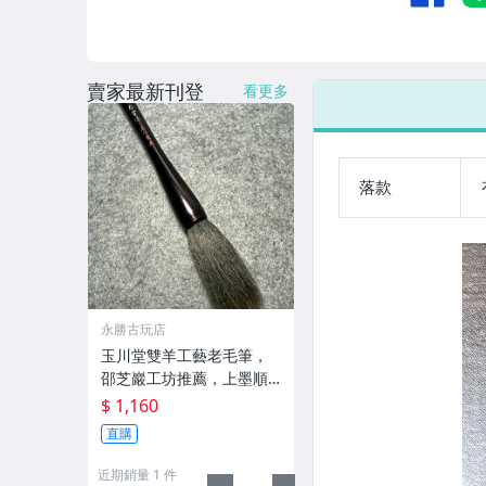
賣家最新刊登
看更多
落款
永勝古玩店
玉川堂雙羊工藝老毛筆，
邵芝巖工坊推薦，上墨順
滑古墨專用 老墨 冬青 老筆
$ 1,160
直購
近期銷量 1 件