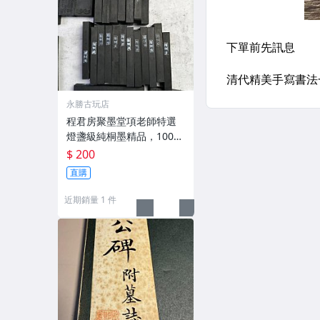
永勝古玩店
程君房聚墨堂項老師特選
燈盞級純桐墨精品，100克
以上，檀香墨質細膩黑亮
$ 200
藍紫光放 檢驗嚴選推薦 燈
直購
盞級墨 放藍紫光 檢驗嚴選
近期銷量 1 件