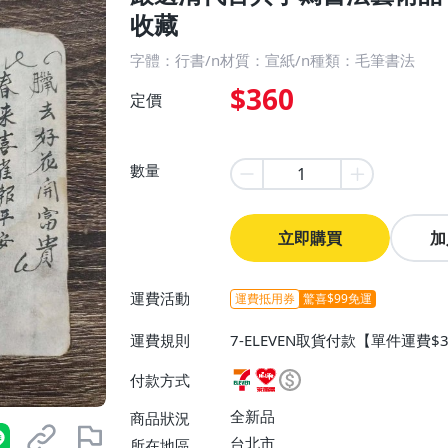
收藏
字體：行書/n材質：宣紙/n種類：毛筆書法
$360
定價
數量
立即購買
加
運費活動
運費抵用券
驚喜$99免運
運費規則
7-ELEVEN取貨付款【單件運費
0】、宅配/貨運【單件運費$130
付款方式
全新品
商品狀況
台北市
所在地區