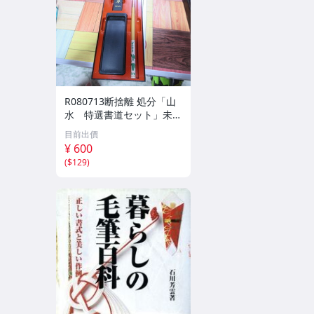
R080713断捨離 処分「山
水 特選書道セット」未使
用品
目前出價
¥ 600
(
$129
)