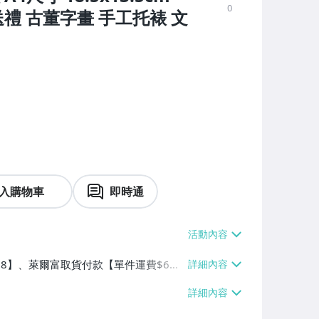
0
禮 古董字畫 手工托裱 文
入購物車
即時通
$38】、萊爾富取貨付款【單件運費$6
】