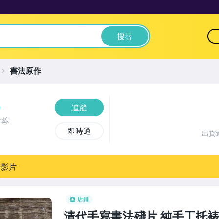
搜尋
書法原作
追蹤
上線
即時通
出貨
播影片
店鋪
清代手寫書法殘片 純手工托裱 A4