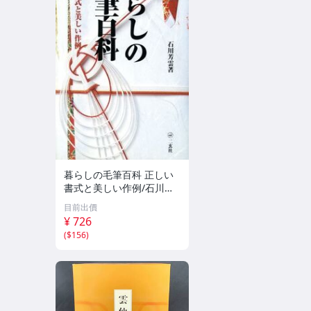
暮らしの毛筆百科 正しい
書式と美しい作例/石川芳
雲(著者)
目前出價
¥ 726
(
$156
)