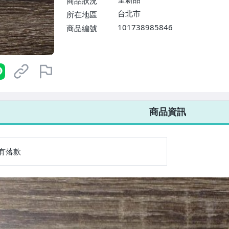
商品狀況
台北市
所在地區
101738985846
商品編號
7-ELEVEN 運費只要
38
元
不限金額、筆數，筆筆優惠無限次！
商品資訊
有落款