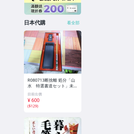
日本代購
看全部
R080713断捨離 処分「山
水 特選書道セット」未使
用品
目前出價
¥ 600
(
$129
)