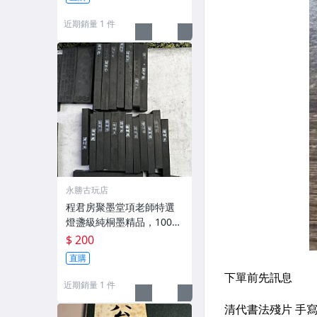
期古雅文化 文房用具 民國
古墨 收藏文玩
近期銷量 1 件
永勝古玩店
程君房聚墨堂項老師特選
燈盞級純桐墨精品，100克
以上，檀香墨質細膩黑亮
$ 200
藍紫光放 檢驗嚴選推薦 燈
直購
盞級墨 放藍紫光 檢驗嚴選
近期銷量 1 件