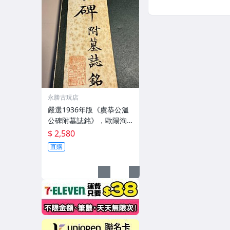
永勝古玩店
嚴選1936年版《虞恭公溫
公碑附墓誌銘》，歐陽洵
親筆手跡，典藏歷史與書
$ 2,580
法珍品 唐史研究 碑刻藝術
直購
田中和市版