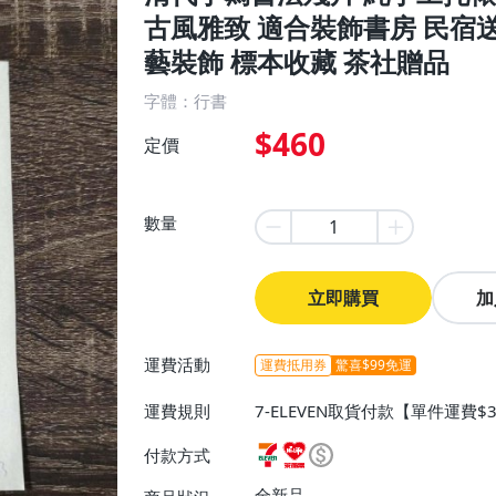
古風雅致 適合裝飾書房 民宿送
藝裝飾 標本收藏 茶社贈品
字體：行書
$460
定價
數量
立即購買
加
運費活動
運費抵用券
驚喜$99免運
運費規則
7-ELEVEN取貨付款【單件運費
0】、宅配/貨運【單件運費$130
付款方式
全新品