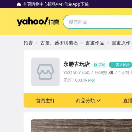
首頁
購物中心
帳務中心
信箱
App下載
Yahoo拍賣
拍賣
古董、藝術與礦石
書畫作品
書畫原作
永勝古玩店
店鋪
實名驗證
Y6315051660
粉絲數
88
1天前
正評
100.0%
(
45
)
首頁主打
商品分類
直
sign
其它