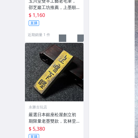
玉川堂雙羊工藝老毛筆，
邵芝巖工坊推薦，上墨順
滑古墨專用 老墨 冬青 老筆
$ 1,160
直購
近期銷量 1 件
永勝古玩店
嚴選日本銀座松屋創立初
期限量老墨雙款，玄林堂
專為松屋打造，重量22.5
$ 5,380
g，適合收藏及品味民國時
直購