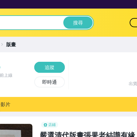
搜尋
版畫
追蹤
時前上線
即時通
出
播影片
店鋪
嚴選清代版畫張果老結識有緣人3