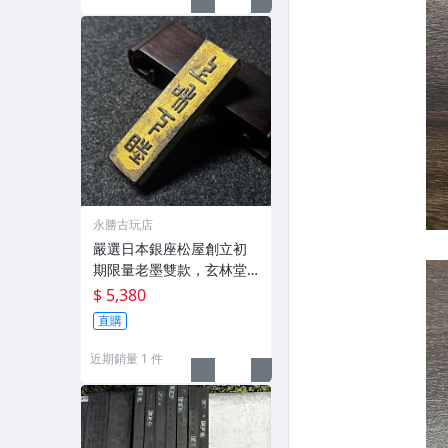
永勝古玩店
嚴選日本銀座松屋創立初
期限量老墨雙款，玄林堂
專為松屋打造，重量22.5
$ 5,380
g，適合收藏及品味民國時
直購
期古雅文化 文房用具 民國
古墨 收藏文玩
近期銷量 1 件