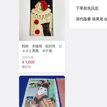
戦前 木版画 絵封筒 ピ
エロと黒猫 ポチ袋
目前出價
¥ 1,000
(
$217
)