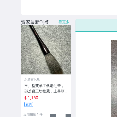
賣家最新刊登
看更多
永勝古玩店
玉川堂雙羊工藝老毛筆，
邵芝巖工坊推薦，上墨順
滑古墨專用 老墨 冬青 老筆
$ 1,160
直購
近期銷量 1 件