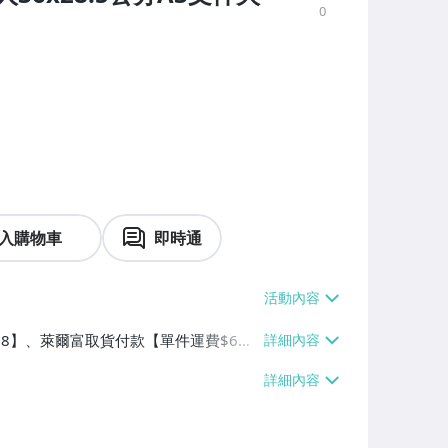
0
入購物車
即時通
$38】、萊爾富取貨付款【單件運費$6
】