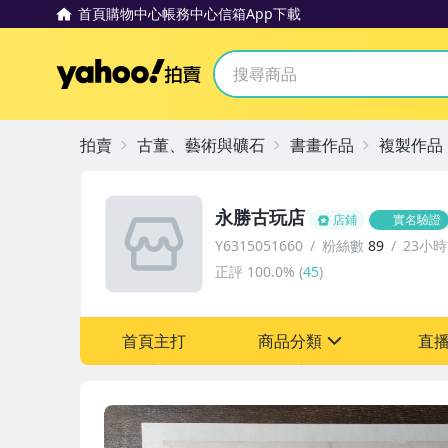
首頁
購物中心
帳務中心
信箱
App下載
Yahoo拍賣
拍賣
古董、藝術與礦石
書畫作品
複製作品
永勝古玩店
店鋪
實名驗證
Y6315051660
粉絲數
89
23小
正評
100.0%
(
45
)
首頁主打
商品分類
直
sign
其它