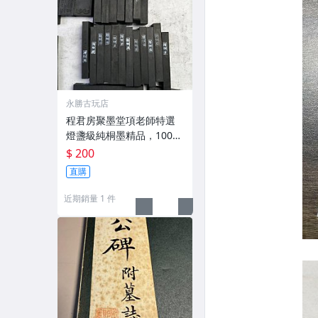
永勝古玩店
程君房聚墨堂項老師特選
燈盞級純桐墨精品，100克
以上，檀香墨質細膩黑亮
$ 200
藍紫光放 檢驗嚴選推薦 燈
直購
盞級墨 放藍紫光 檢驗嚴選
近期銷量 1 件