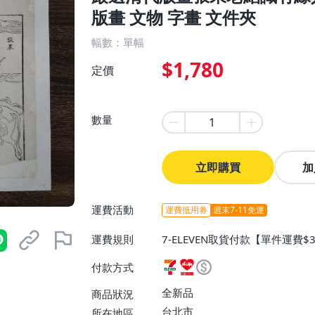
版畫 文物 字畫 文件夾
幅數：單幅
$1,780
定價
數量
立即購買
加
運費活動
運費抵用券
週末7-11免運
運費規則
7-ELEVEN取貨付款【單件運費
0】、宅配/貨運【單件運費$130
付款方式
全新品
商品狀況
台北市
所在地區