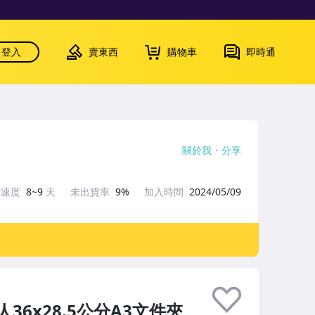
登入
賣東西
購物車
即時通
關於我
分享
貨速度
8~9
天
未出貨率
9%
加入時間
2024/05/09
6x28.5公分A3文件夾