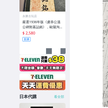
永勝古玩店
嚴選1936年版《虞恭公溫
公碑附墓誌銘》，歐陽洵
親筆手跡，典藏歷史與書
$ 2,580
法珍品 唐史研究 碑刻藝術
直購
田中和市版
日本代購
看全部