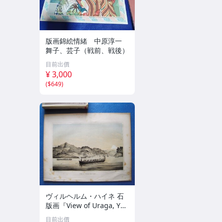
版画錦絵情緒 中原淳一
舞子、芸子（戦前、戦後）
目前出價
¥ 3,000
(
$649
)
ヴィルヘルム・ハイネ 石
版画『View of Uraga, Yed
o Bay(江戸湾,浦賀の風
目前出價