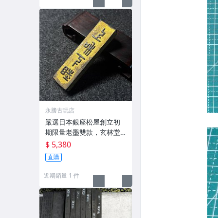
永勝古玩店
嚴選日本銀座松屋創立初
期限量老墨雙款，玄林堂
專為松屋打造，重量22.5
$ 5,380
g，適合收藏及品味民國時
直購
期古雅文化 文房用具 民國
古墨 收藏文玩
近期銷量 1 件