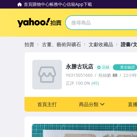
首頁
購物中心
帳務中心
信箱
App下載
Yahoo拍賣
拍賣
古董、藝術與礦石
文獻收藏品
證書/
永勝古玩店
店鋪
實名驗證
Y6315051660
粉絲數
88
22小
正評
100.0%
(
45
)
首頁主打
商品分類
直
sign
其它