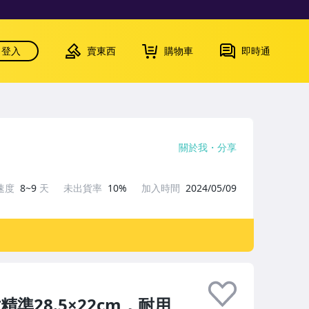
登入
賣東西
購物車
即時通
關於我
分享
速度
8~9
天
未出貨率
10%
加入時間
2024/05/09
準28.5×22cm，耐用