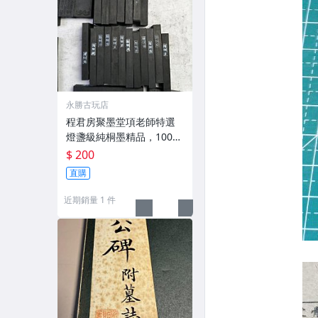
永勝古玩店
程君房聚墨堂項老師特選
燈盞級純桐墨精品，100克
以上，檀香墨質細膩黑亮
$ 200
藍紫光放 檢驗嚴選推薦 燈
直購
盞級墨 放藍紫光 檢驗嚴選
近期銷量 1 件