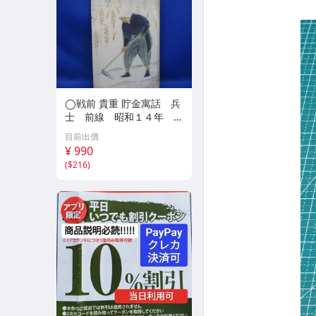
◯戦前 貴重 貯金寓話 兵
士 前線 昭和１４年 非
売品 貯金局 古い 昭和 レ
目前出價
トロ アンティーク ヴィン
¥ 990
テージ ディスプレイ /426
(
$216
)
14