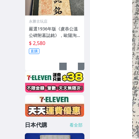
永勝古玩店
嚴選1936年版《虞恭公溫
公碑附墓誌銘》，歐陽洵
親筆手跡，典藏歷史與書
$ 2,580
法珍品 唐史研究 碑刻藝術
直購
田中和市版
日本代購
看全部