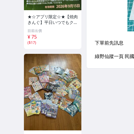
★☆アプリ限定☆★【焼肉
きんぐ】平日いつでもクー
ポン 10%割引券 9月15日
目前出價
まで PayPay・クレカ決済
¥ 75
可 当日利用可能
(
$17
)