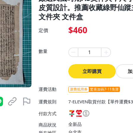
皮質設計。推薦收藏綠野仙蹤
文件夾 文件盒
$460
定價
數量
立即購買
加
運費活動
運費抵用券
驚喜加碼7-11免運
運費規則
7-ELEVEN取貨付款【單件運費
0】、宅配/貨運【單件運費$130
付款方式
全新品
商品狀況
台北市
所在地區