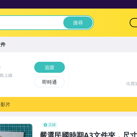
搜尋
文件
追蹤
時前上線
即時通
出貨
播影片
店鋪
嚴選民國時期A3文件夾，尺寸精