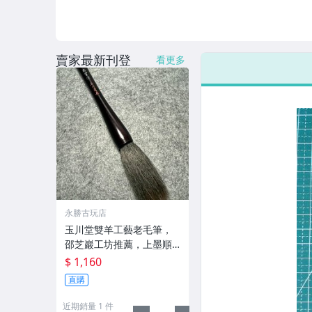
賣家最新刊登
看更多
永勝古玩店
玉川堂雙羊工藝老毛筆，
邵芝巖工坊推薦，上墨順
滑古墨專用 老墨 冬青 老筆
$ 1,160
直購
近期銷量 1 件