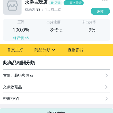
永勝古玩店
店鋪
實名驗證
粉絲數
89
1天前上線
追蹤
8
正評
出貨速度
未出貨率
100.0%
8~9
9%
天
總評價
45
首頁主打
商品分類
直播影片
sign
2
其它
古董、藝術與礦石
文獻收藏品
證書/文件