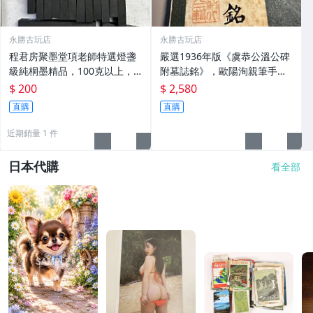
永勝古玩店
永勝古玩店
程君房聚墨堂項老師特選燈盞
嚴選1936年版《虞恭公溫公碑
級純桐墨精品，100克以上，
附墓誌銘》，歐陽洵親筆手
檀香墨質細膩黑亮 藍紫光放 檢
跡，典藏歷史與書法珍品 唐史
$ 200
$ 2,580
驗嚴選推薦 燈盞級墨 放藍紫光
研究 碑刻藝術 田中和市版
直購
直購
檢驗嚴選
近期銷量 1 件
日本代購
看全部