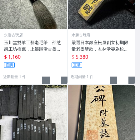
永勝古玩店
永勝古玩店
玉川堂雙羊工藝老毛筆，邵芝
嚴選日本銀座松屋創立初期限
巖工坊推薦，上墨順滑古墨專
量老墨雙款，玄林堂專為松屋
用 老墨 冬青 老筆
打造，重量22.5g，適合收藏
$ 1,160
$ 5,380
及品味民國時期古雅文化 文房
直購
直購
用具 民國古墨 收藏文玩
近期銷量 1 件
近期銷量 1 件