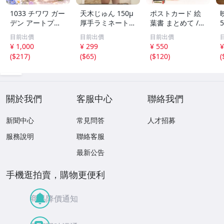
1033 チワワ ガー
天木じゅん 150μ
ポストカード 絵
デン アートプリ
厚手ラミネート加
葉書 まとめて /
ント 2L判 水彩画
工 6ページ 写真
大量 / アジア / 写
目前出價
目前出價
目前出價
風 犬 フラワー イ
集 SSS グラビア
真 / 文化 / 観光 /
¥ 1,000
¥ 299
¥ 550
¥
ンテリア
切り抜き まとめ
旅行 / はがき / 現
(
$217
)
(
$65
)
(
$120
)
(
て発送承ります。
状品
關於我們
客服中心
聯絡我們
新聞中心
常見問答
人才招募
服務說明
聯絡客服
最新公告
手機逛拍賣，購物更便利
商品降價通知