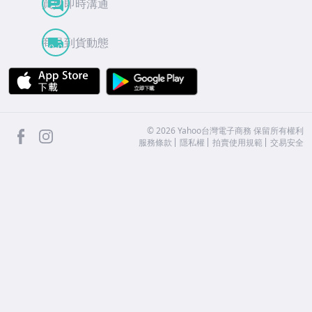
買賣即時溝通
商品到貨動態
APP Store
Google Play
facebook
Instagram
©
2026
Yahoo台灣電子商務 保留所有權利
服務條款
隱私權
拍賣使用規範
交易安全