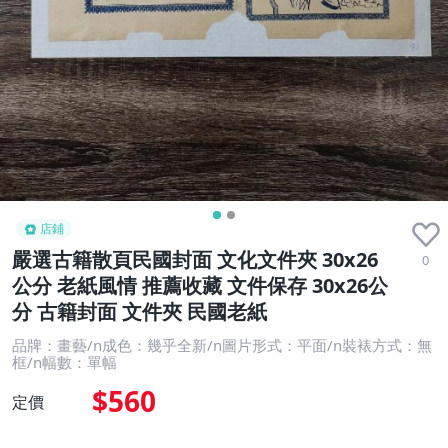
店鋪
嚴選古籍散頁民國封面 文化文件夾 30x26
0
公分 老紙風情 推薦收藏 文件保存 30x26公
分 古籍封面 文件夾 民國老紙
品牌：畫藝/n成色：幾乎全新/n圖片形式：平面/n裝裱方式：無
框/n幅數：單幅
$560
定價