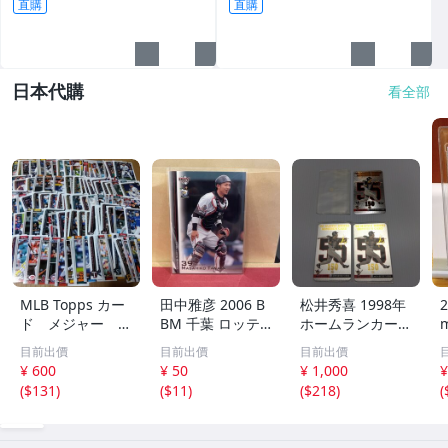
直購
直購
日本代購
看全部
MLB Topps カー
田中雅彦 2006 B
松井秀喜 1998年
2
ド メジャー 1
BM 千葉 ロッテ
ホームランカード
00枚 2
マリーンズ トレ
150号 記念カード
m
目前出價
目前出價
目前出價
カ プロ野球 カー
3枚セット 読売ジ
h
¥ 600
¥ 50
¥ 1,000
¥
ド M37 スポーツ
ャイアンツ 日本
(
$131
)
(
$11
)
(
$218
)
(
アスリート トレ
テレビ 劇空間プ
ーディングカード
ロ野球
NPB