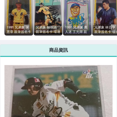
1991 兄弟象 陳
兄弟象 林明憲
1991 兄弟象 萬
兄弟象 林百亨
憲章 親筆簽名卡
親筆簽名卡 場邊
人迷 王光輝 親
親筆簽名卡 場
場邊簽名 職棒二
簽名
筆簽名卡 場邊簽
簽名
年球員卡 芝蘭口
名 職棒二年球員
香糖球員卡
卡 Q版畫 超級稀
商品資訊
有 珍藏 絕版