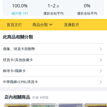
100.0%
1~2
0%
天
總評價
191
優於全站平均
優於全站平均
首頁主打
商品分類
直播影片
sign
2
偶像、球員卡與郵幣
運動、戶外與休閒
偶像、球員卡與郵幣
球員卡/其他收藏卡
棒球卡/職棒卡
中華職棒/CPBL球員卡
店內相關商品