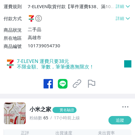
運費規則
7-ELEVEN取貨付款【單件運費$38、滿10
件或消費滿$1500免運費】、郵局掛號【單
付款方式
件運費$60、滿10件或消費滿$1500免運
費】
二手品
商品狀況
高雄市
所在地區
101739054730
商品編號
7-ELEVEN 運費只要
38
元
不限金額、筆數，筆筆優惠無限次！
小米之家
實名驗證
粉絲數
65
17小時前上線
追蹤
1
正評
出貨速度
未出貨率