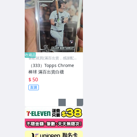
收藏品
喜歡就買(滿百出貨，感謝配
合)
（333）Topps Chrome
棒球 滿百出貨白襪
$ 50
直購