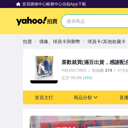
首頁
購物中心
帳務中心
信箱
App下載
Yahoo拍賣
拍賣
偶像、球員卡與郵幣
球員卡/其他收藏卡
喜歡就買(滿百出貨，感謝配合
Y0634013905
粉絲數
219
47分
正評
99.6%
(
496
)
首頁主打
商品分類
直
sign
玩具、模型與公仔
偶像、球員卡與郵幣