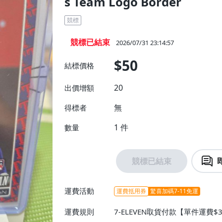
s Team Logo Border
競標
競標已結束
2026/07/31 23:14:57
$50
結標價格
20
出價增額
無
得標者
1
件
數量
競標已結束
運費活動
運費抵用券
驚喜加碼7-11免運
運費規則
7-ELEVEN取貨付款【單件運費$