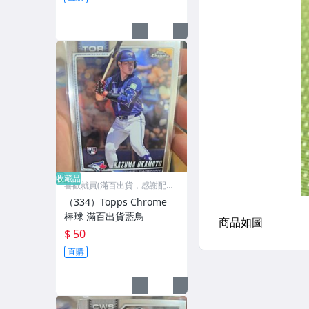
收藏品
喜歡就買(滿百出貨，感謝配
合)
（334）Topps Chrome
棒球 滿百出貨藍鳥
$ 50
直購