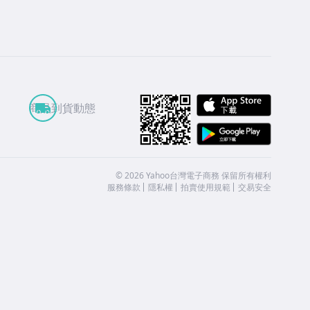
APP St
商品到貨動態
Google
©
2026
Yahoo台灣電子商務 保留所有權利
服務條款
隱私權
拍賣使用規範
交易安全